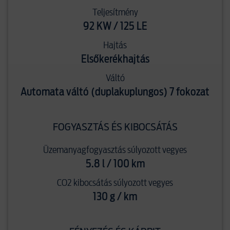
Teljesítmény
92 KW / 125 LE
Hajtás
Elsőkerékhajtás
Váltó
Automata váltó (duplakuplungos) 7 fokozat
FOGYASZTÁS ÉS KIBOCSÁTÁS
Üzemanyagfogyasztás súlyozott vegyes
5.8 l / 100 km
CO2 kibocsátás súlyozott vegyes
130 g / km