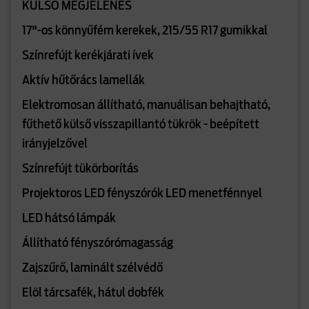
KÜLSŐ MEGJELENÉS
17"-os könnyűfém kerekek, 215/55 R17 gumikkal
Színrefújt kerékjárati ívek
Aktív hűtőrács lamellák
Elektromosan állítható, manuálisan behajtható,
fűthető külső visszapillantó tükrök - beépített
irányjelzővel
Színrefújt tükörborítás
Projektoros LED fényszórók LED menetfénnyel
LED hátsó lámpák
Állítható fényszórómagasság
Zajszűrő, laminált szélvédő
Elöl tárcsafék, hátul dobfék