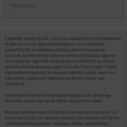
A weboldal sütiket használ. A részletes adatvédelmi és sütiszabályzatot
itt érheti el. Az árak tájékoztató jellegűek és nem minősülnek
ajánlattételnek. A weboldalon található adatok folyamatosan
frissülnek, azonban néhány kivételes esetben előfordulhat, hogy már
nem érvényesek vagy hibát tartalmaznak. A Ford KKE Kft. az oldalon
található információk pontosságáért nem vállal felelősséget. További
legfrissebb információkért és részletes ajánlatért, kérjük, vegye fel a
kapcsolatot a kiválasztott márkakereskedéssel! A képek csak
illusztrációk.
A weboldalon feltüntetett üzemanyag-fogyasztási és károsanyag-
kibocsátási adatok alap, opciók nélküli változatra értendőek.
Bizonyos modellek esetén feltűntetett 8 év Ford Protect garancia 5 év
teljes körű és plusz 3 év hajtáslánc garancia, ami maximum 150 000 km
futásteljesítményig érvényes. Hajtáslánc elemei: hajtómű/motor,