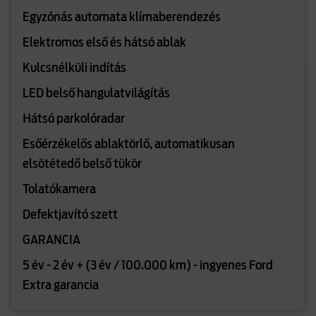
Egyzónás automata klímaberendezés
Elektromos első és hátsó ablak
Kulcsnélküli indítás
LED belső hangulatvilágítás
Hátsó parkolóradar
Esőérzékelős ablaktörlő, automatikusan
elsötétedő belső tükör
Tolatókamera
Defektjavító szett
GARANCIA
5 év - 2 év + (3 év / 100.000 km) - ingyenes Ford
Extra garancia