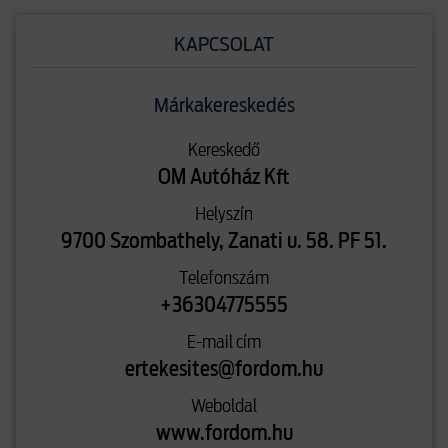
KAPCSOLAT
Márkakereskedés
Kereskedő
OM Autóház Kft
Helyszín
9700 Szombathely, Zanati u. 58. PF 51.
Telefonszám
+36304775555
E-mail cím
ertekesites@fordom.hu
Weboldal
www.fordom.hu