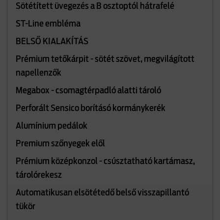
Sötétített üvegezés a B osztoptól hátrafelé
ST-Line embléma
BELSŐ KIALAKÍTÁS
Prémium tetőkárpit - sötét szövet, megvilágított
napellenzők
Megabox - csomagtérpadló alatti tároló
Perforált Sensico borításó kormánykerék
Alumínium pedálok
Premium szőnyegek elől
Prémium középkonzol - csúsztatható kartámasz,
tárolórekesz
Automatikusan elsötétedő belső visszapillantó
tükör