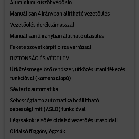
Aluminium küszöbvédő sín
Manuálisan 4 irányban állítható vezetőülés
Vezetőülés deréktámasszal
Manuálisan 2 irányban állítható utasülés
Fekete szövetkárpit piros varrással
BIZTONSÁG ÉS VÉDELEM
Ütközésmegelőző rendszer, ütközés utáni fékezés
funkcióval (kamera alapú)
Sávtartó automatika
Sebességtartó automatika beállítható
sebességlimit (ASLD) funkcióval
Légzsákok: első és oldalsó vezető és utasoldali
Oldalsó függönylégzsák