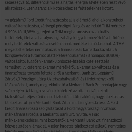
sebességváltó, differenciálmű és a hajtási energia átvitelében részt vevő
alkatrészek. Ezen garancia kikötésekhez és feltételekhez kötött.
*A gépjármű Ford Credit finanszírozással is elérhető, ahol a konstrukció
változó kamatozású, zártvégű pénzügyi lízing és az induló THM mértéke
4,99%-tól 11,38%-ig terjed. A THM meghatározása az aktuális
feltételek, illetve a hatályos jogszabályok figyelembevételével történik,
mely feltételek változása esetén annak mértéke is módosulhat. A THM
megadott értékei nem tükrözik a finanszírozás kamatkockázatát. A
lízingbevevőt a futamidő alatt Referenciakamat (3 hónapos BUBOR)
változásától függően kamatkülönbözet-fizetési kötelezettség
terhelheti. A Referenciakamat mértékéről, a kamatláb-változás és a
finanszírozás további feltételeiről a Merkantil Bank Zrt. Gépjármű
Zártvégű Pénzügyi Lízing Üzletszabályzatból és Hirdetményekből
tájékozódhat, amely megtekinthető a Merkantil Bank Zrt. honlapján vagy
székhelyén. A Lízingbevevőnek kötelező az általa kiválasztott
biztosítóval teljes körű casco biztosítást kötni akként, hogy a biztosítás
társbiztosítottja a Merkantil Bank Zrt., mint Lízingbeadó lesz. A Ford
Credit finanszírozási szolgáltatását a Ford magyarországi hivatalos
márkafinanszírozója, a Merkantil Bank Zrt. nyújtja. A Ford
márkakereskedései, mint közvetítők a Merkantil Bank Zrt. finanszírozó
képviseletében járnak el. A jelen hirdetés tájékoztató jellegű, nem teljes