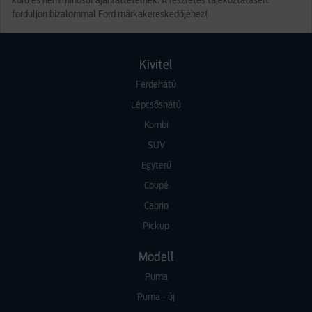
körű és nem minősül ajánlattételnek. A részletes tájékoztatásért
forduljon bizalommal Ford márkakereskedőjéhez!
Kivitel
Ferdehátú
Lépcsőshátú
Kombi
SUV
Egyterű
Coupé
Cabrio
Pickup
Modell
Puma
Puma - új