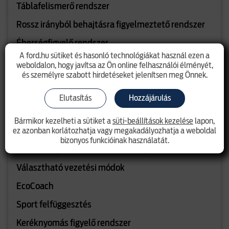
Táblafelismerő rendszer
Rossz irányból behajtásra figyelmeztető rendszer
Éberségfigyelő rendszer
A ford.hu sütiket és hasonló technológiákat használ ezen a
Kipörgésgátló, ESC, ABS, visszagurulásgátló
weboldalon, hogy javítsa az Ön online felhasználói élményét,
és személyre szabott hirdetéseket jelenítsen meg Önnek.
FUNKCIONALITÁS, KÉNYELEM
Elutasítás
Hozzájárulás
5G beépített modem
SYNC 4 - 12"-os érintőképernyő
Bármikor kezelheti a sütiket a
süti-beállítások kezelése
lapon,
ez azonban korlátozhatja vagy megakadályozhatja a weboldal
ICE csomag 16: 2 USB, csatlakoztatott navigáció,
bizonyos funkcióinak használatát.
12,8"-os digitális műszerfal, 6 hangszóró
Választható vezetési módok
EcoCoach
Sport felfüggesztés
Keréknyomás figyelő rendszer