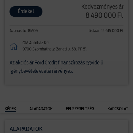
Kedvezményes ár
Érdekel
8 490 000 Ft
Azonosító: 8MCG
listaár: 12 615 000 Ft
OM Autóház Kft
9700 Szombathely, Zanati u. 58. PF 51.
Az akciós ár Ford Credit finanszírozás egyidejű
igénybevétele esetén érvényes.
KÉPEK
ALAPADATOK
FELSZERELTSÉG
KAPCSOLAT
ALAPADATOK