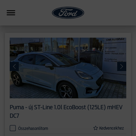
HIBRID
CSALÁDI
SUV
FORMANCE
PICKUP
ERESKEDÉSEK
Puma - új
ST-Line 1.0l EcoBoost (125LE) mHEV
HASONLÍTÁS
DC7
Kedvencekhez
Összehasonlítom