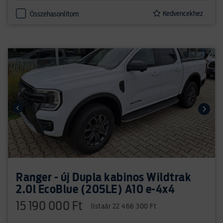
Kedvencekhez
Összehasonlítom
Ranger - új Dupla kabinos Wildtrak
2.0l EcoBlue (205LE) A10 e-4x4
15 190 000 Ft
listaár 22 466 300 Ft