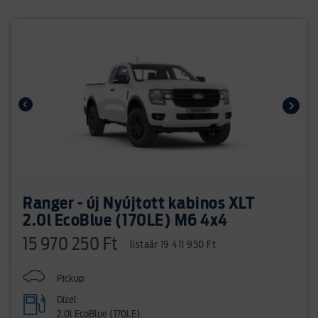
Ranger - új Nyújtott kabinos XLT
2.0l EcoBlue (170LE) M6 4x4
15 970 250 Ft
listaár 19 411 950 Ft
Pickup
Dízel
2.0l EcoBlue (170LE)