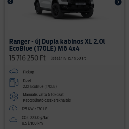
Ranger - új Dupla kabinos XL 2.0l
EcoBlue (170LE) M6 4x4
15 716 250 Ft
listaár 19 157 950 Ft
Pickup
Dízel
2.0l EcoBlue (170LE)
Manuális váltó 6 fokozat
Kapcsolható összkerékhajtás
125 KW / 170 LE
CO2: 223.0 g/km
8.5 l/100 km