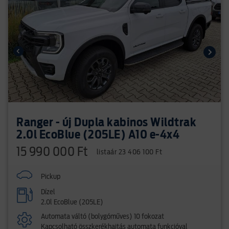
Ranger - új Dupla kabinos Wildtrak
2.0l EcoBlue (205LE) A10 e-4x4
15 990 000 Ft
listaár 23 406 100 Ft
Pickup
Dízel
2.0l EcoBlue (205LE)
Automata váltó (bolygóműves) 10 fokozat
Kapcsolható összkerékhajtás automata funkcióval