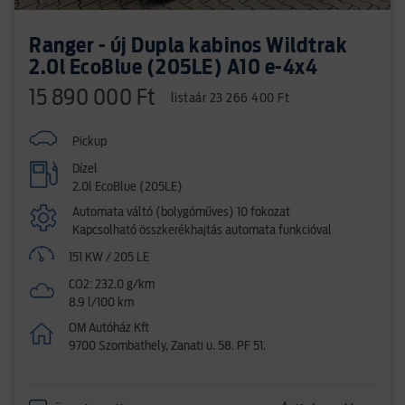
Ranger - új Dupla kabinos Wildtrak
2.0l EcoBlue (205LE) A10 e-4x4
15 890 000 Ft
listaár 23 266 400 Ft
Pickup
Dízel
2.0l EcoBlue (205LE)
Automata váltó (bolygóműves) 10 fokozat
Kapcsolható összkerékhajtás automata funkcióval
151 KW / 205 LE
CO2: 232.0 g/km
8.9 l/100 km
OM Autóház Kft
9700 Szombathely, Zanati u. 58. PF 51.