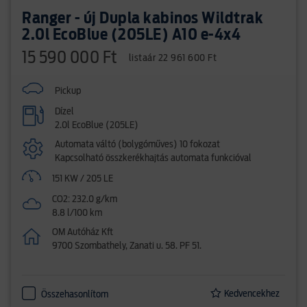
Ranger - új Dupla kabinos Wildtrak
2.0l EcoBlue (205LE) A10 e-4x4
15 590 000 Ft
listaár 22 961 600 Ft
Pickup
Dízel
2.0l EcoBlue (205LE)
Automata váltó (bolygóműves) 10 fokozat
Kapcsolható összkerékhajtás automata funkcióval
151 KW / 205 LE
CO2: 232.0 g/km
8.8 l/100 km
OM Autóház Kft
9700 Szombathely, Zanati u. 58. PF 51.
Kedvencekhez
Összehasonlítom