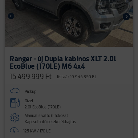
Ranger - új Dupla kabinos XLT 2.0l
EcoBlue (170LE) M6 4x4
15 499 999 Ft
listaár 19 945 350 Ft
Pickup
Dízel
2.0l EcoBlue (170LE)
Manuális váltó 6 fokozat
Kapcsolható összkerékhajtás
125 KW / 170 LE