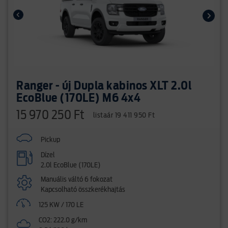
Ranger - új Dupla kabinos XLT 2.0l
EcoBlue (170LE) M6 4x4
15 970 250 Ft
listaár 19 411 950 Ft
Pickup
Dízel
2.0l EcoBlue (170LE)
Manuális váltó 6 fokozat
Kapcsolható összkerékhajtás
125 KW / 170 LE
CO2: 222.0 g/km