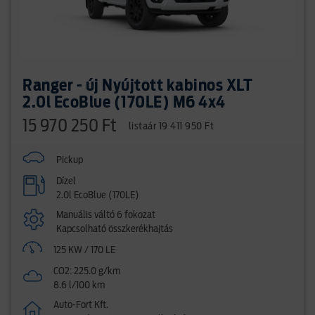
Ranger - új Nyújtott kabinos XLT
2.0l EcoBlue (170LE) M6 4x4
15 970 250 Ft
listaár 19 411 950 Ft
Pickup
Dízel
2.0l EcoBlue (170LE)
Manuális váltó 6 fokozat
Kapcsolható összkerékhajtás
125 KW / 170 LE
CO2: 225.0 g/km
8.6 l/100 km
Auto-Fort Kft.