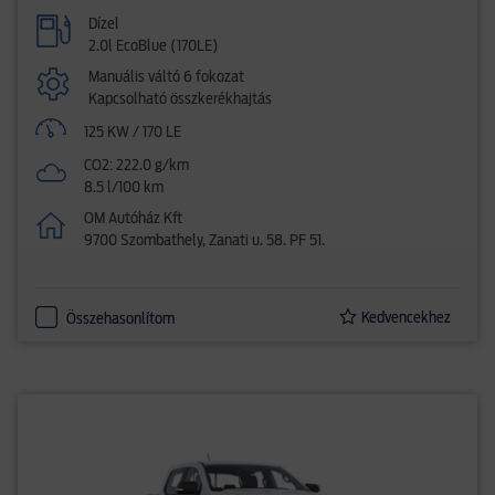
Dízel
2.0l EcoBlue (170LE)
Manuális váltó 6 fokozat
Kapcsolható összkerékhajtás
125 KW / 170 LE
CO2: 222.0 g/km
8.5 l/100 km
OM Autóház Kft
9700 Szombathely, Zanati u. 58. PF 51.
Kedvencekhez
Összehasonlítom