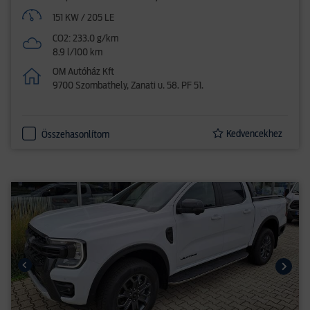
151 KW / 205 LE
CO2: 233.0 g/km
8.9 l/100 km
OM Autóház Kft
9700 Szombathely, Zanati u. 58. PF 51.
Kedvencekhez
Összehasonlítom