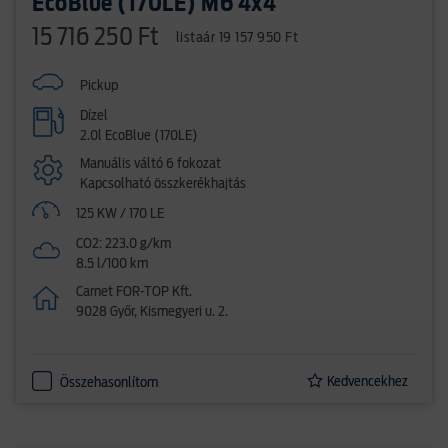
EcoBlue (170LE) M6 4x4
15 716 250 Ft
listaár 19 157 950 Ft
Pickup
Dízel
2.0l EcoBlue (170LE)
Manuális váltó 6 fokozat
Kapcsolható összkerékhajtás
125 KW / 170 LE
CO2: 223.0 g/km
8.5 l/100 km
Carnet FOR-TOP Kft.
9028 Győr, Kismegyeri u. 2.
Kedvencekhez
Összehasonlítom