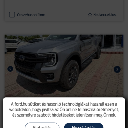
Kedvencekhez
Összehasonlítom
A ford.hu sütiket és hasonló technológiákat használ ezen a
Ranger - új Dupla kabinos Wildtrak
weboldalon, hogy javítsa az Ön online felhasználói élményét,
2.0l EcoBlue (205LE) A10 e-4x4
és személyre szabott hirdetéseket jelenítsen meg Önnek.
15 811 500 Ft
listaár 23 253 700 Ft
Elutasítás
Hozzájárulás