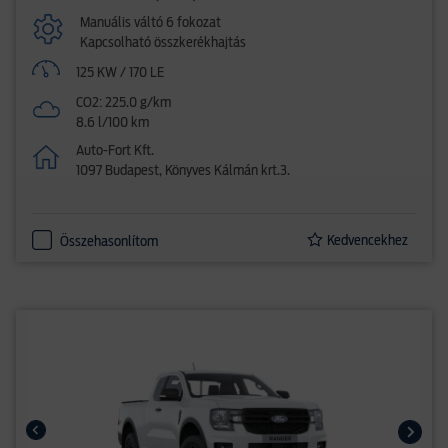
Manuális váltó 6 fokozat
Kapcsolható összkerékhajtás
125 KW / 170 LE
CO2: 225.0 g/km
8.6 l/100 km
Auto-Fort Kft.
1097 Budapest, Könyves Kálmán krt.3.
Kedvencekhez
Összehasonlítom