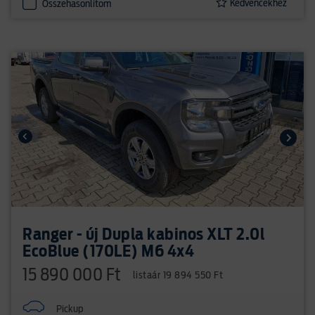
Kedvencekhez
Összehasonlítom
Ranger - új Dupla kabinos XLT 2.0l
EcoBlue (170LE) M6 4x4
15 890 000 Ft
listaár 19 894 550 Ft
Pickup