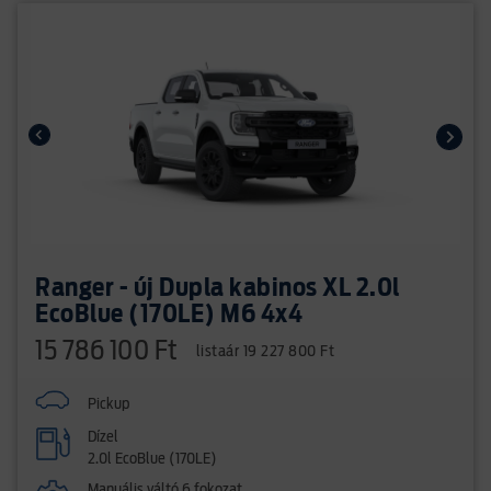
Ranger - új Dupla kabinos XL 2.0l
EcoBlue (170LE) M6 4x4
15 786 100 Ft
listaár 19 227 800 Ft
Pickup
Dízel
2.0l EcoBlue (170LE)
Manuális váltó 6 fokozat