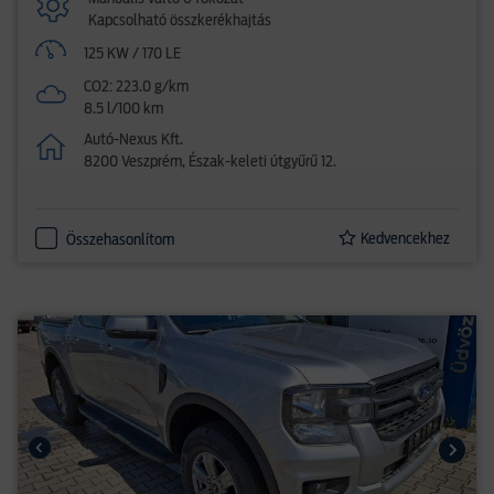
Kapcsolható összkerékhajtás
125 KW / 170 LE
CO2: 223.0 g/km
8.5 l/100 km
Autó-Nexus Kft.
8200 Veszprém, Észak-keleti útgyűrű 12.
Kedvencekhez
Összehasonlítom