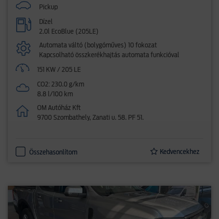
Pickup
Dízel
2.0l EcoBlue (205LE)
Automata váltó (bolygóműves) 10 fokozat
Kapcsolható összkerékhajtás automata funkcióval
151 KW / 205 LE
CO2: 230.0 g/km
8.8 l/100 km
OM Autóház Kft
9700 Szombathely, Zanati u. 58. PF 51.
Kedvencekhez
Összehasonlítom