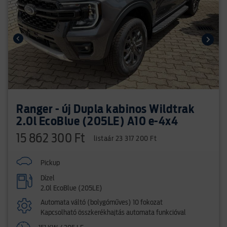
Ranger - új Dupla kabinos Wildtrak
2.0l EcoBlue (205LE) A10 e-4x4
15 862 300 Ft
listaár 23 317 200 Ft
Pickup
Dízel
2.0l EcoBlue (205LE)
Automata váltó (bolygóműves) 10 fokozat
Kapcsolható összkerékhajtás automata funkcióval