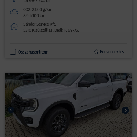
151 KW / 205 LE
CO2: 232.0 g/km
8.9 l/100 km
Sándor Service Kft.
5310 Kisújszállás, Deák F. 69-75.
Kedvencekhez
Összehasonlítom