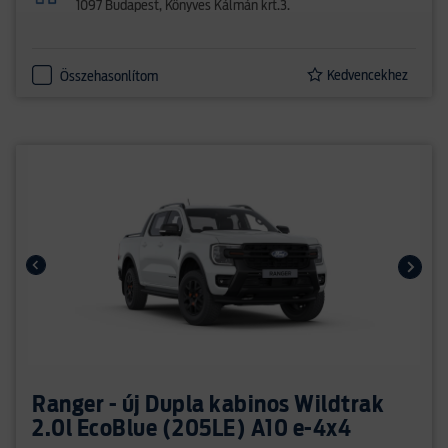
1097 Budapest, Könyves Kálmán krt.3.
Kedvencekhez
Összehasonlítom
Ranger - új Dupla kabinos Wildtrak
2.0l EcoBlue (205LE) A10 e-4x4