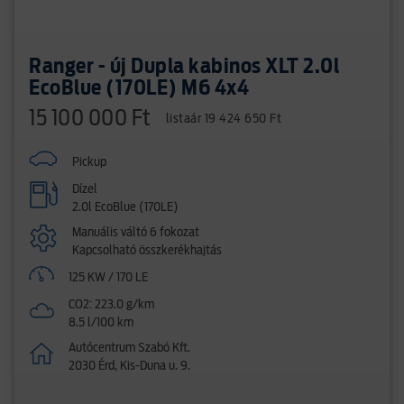
Ranger - új Dupla kabinos XLT 2.0l
EcoBlue (170LE) M6 4x4
15 100 000 Ft
listaár 19 424 650 Ft
Pickup
Dízel
2.0l EcoBlue (170LE)
Manuális váltó 6 fokozat
Kapcsolható összkerékhajtás
125 KW / 170 LE
CO2: 223.0 g/km
8.5 l/100 km
Autócentrum Szabó Kft.
2030 Érd, Kis-Duna u. 9.