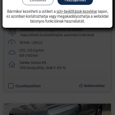
Pickup
Bármikor kezelheti a sütiket a
süti-beállítások kezelése
lapon,
ez azonban korlátozhatja vagy megakadályozhatja a weboldal
Dízel
bizonyos funkcióinak használatát.
2.0l EcoBlue (205LE)
Automata váltó (bolygóműves) 10 fokozat
Kapcsolható összkerékhajtás automata funkcióval
151 KW / 205 LE
CO2: 232.0 g/km
8.9 l/100 km
Sándor Service Kft.
5310 Kisújszállás, Deák F. 69-75.
Kedvencekhez
Összehasonlítom