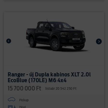
Ranger - új Dupla kabinos XLT 2.0l
EcoBlue (170LE) M6 4x4
15 700 000 Ft
listaár 20 542 250 Ft
Pickup
Dízel