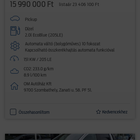
15 990 000 Ft
listaár 23 406 100 Ft
Pickup
Dízel
2.0l EcoBlue (205LE)
Automata váltó (bolygóműves) 10 fokozat
Kapcsolható összkerékhajtás automata funkcióval
151 KW / 205 LE
CO2: 233.0 g/km
8.9 l/100 km
OM Autóház Kft
9700 Szombathely, Zanati u. 58. PF 51.
Kedvencekhez
Összehasonlítom