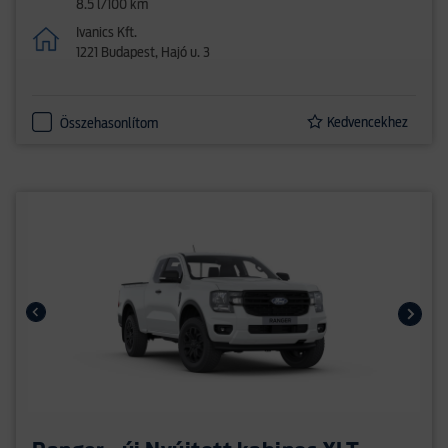
8.5 l/100 km
Ivanics Kft.
1221 Budapest, Hajó u. 3
Kedvencekhez
Összehasonlítom