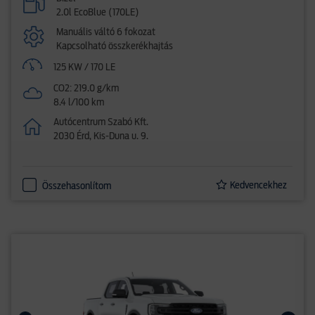
2.0l EcoBlue (170LE)
Manuális váltó 6 fokozat
Kapcsolható összkerékhajtás
125 KW / 170 LE
CO2: 219.0 g/km
8.4 l/100 km
Autócentrum Szabó Kft.
2030 Érd, Kis-Duna u. 9.
Kedvencekhez
Összehasonlítom