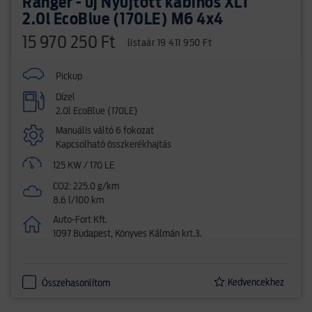
Ranger - új Nyújtott kabinos XLT
2.0l EcoBlue (170LE) M6 4x4
15 970 250 Ft
listaár 19 411 950 Ft
Pickup
Dízel
2.0l EcoBlue (170LE)
Manuális váltó 6 fokozat
Kapcsolható összkerékhajtás
125 KW / 170 LE
CO2: 225.0 g/km
8.6 l/100 km
Auto-Fort Kft.
1097 Budapest, Könyves Kálmán krt.3.
Kedvencekhez
Összehasonlítom