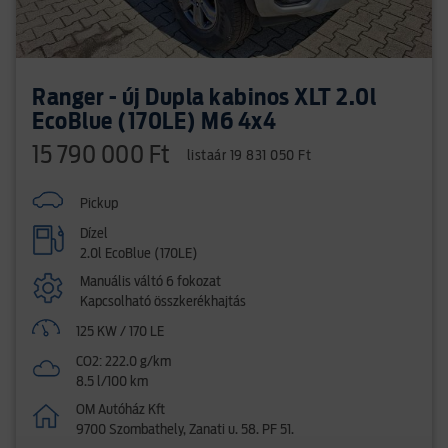
Ranger - új Dupla kabinos XLT 2.0l
EcoBlue (170LE) M6 4x4
15 790 000 Ft
listaár 19 831 050 Ft
Pickup
Dízel
2.0l EcoBlue (170LE)
Manuális váltó 6 fokozat
Kapcsolható összkerékhajtás
125 KW / 170 LE
CO2: 222.0 g/km
8.5 l/100 km
OM Autóház Kft
9700 Szombathely, Zanati u. 58. PF 51.