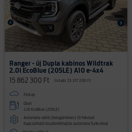
Ranger - új Dupla kabinos Wildtrak
2.0l EcoBlue (205LE) A10 e-4x4
15 862 300 Ft
listaár 23 317 200 Ft
Pickup
Dízel
2.0l EcoBlue (205LE)
Automata váltó (bolygóműves) 10 fokozat
Kapcsolható összkerékhajtás automata funkcióval