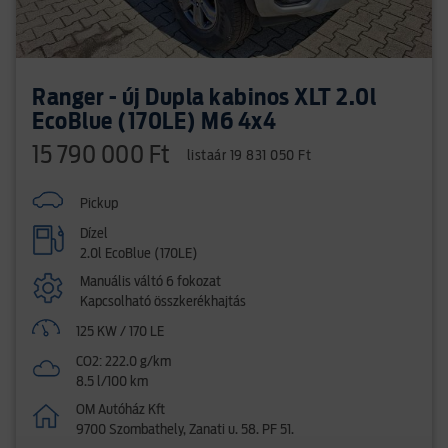
Ranger - új Dupla kabinos XLT 2.0l
EcoBlue (170LE) M6 4x4
15 790 000 Ft
listaár 19 831 050 Ft
Pickup
Dízel
2.0l EcoBlue (170LE)
Manuális váltó 6 fokozat
Kapcsolható összkerékhajtás
125 KW / 170 LE
CO2: 222.0 g/km
8.5 l/100 km
OM Autóház Kft
9700 Szombathely, Zanati u. 58. PF 51.