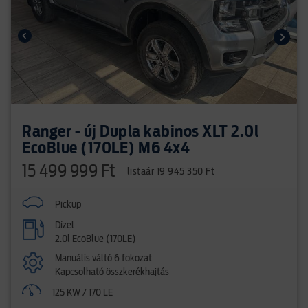
Ranger - új Dupla kabinos XLT 2.0l
EcoBlue (170LE) M6 4x4
15 499 999 Ft
listaár 19 945 350 Ft
Pickup
Dízel
2.0l EcoBlue (170LE)
Manuális váltó 6 fokozat
Kapcsolható összkerékhajtás
125 KW / 170 LE