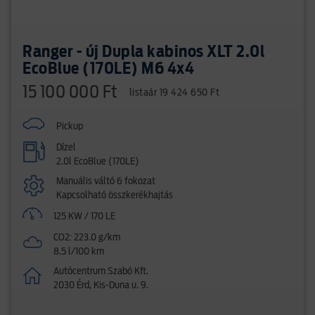
Ranger - új Dupla kabinos XLT 2.0l
EcoBlue (170LE) M6 4x4
15 100 000 Ft
listaár 19 424 650 Ft
Pickup
Dízel
2.0l EcoBlue (170LE)
Manuális váltó 6 fokozat
Kapcsolható összkerékhajtás
125 KW / 170 LE
CO2: 223.0 g/km
8.5 l/100 km
Autócentrum Szabó Kft.
2030 Érd, Kis-Duna u. 9.