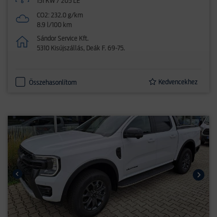
151 KW / 205 LE
CO2: 232.0 g/km
8.9 l/100 km
Sándor Service Kft.
5310 Kisújszállás, Deák F. 69-75.
Kedvencekhez
Összehasonlítom