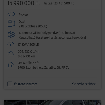
15 990 000 Ft
listaár 23 431 500 Ft
Pickup
Dízel
2.0l EcoBlue (205LE)
Automata váltó (bolygóműves) 10 fokozat
Kapcsolható összkerékhajtás automata funkcióval
151 KW / 205 LE
CO2: 232.0 g/km
8.8 l/100 km
OM Autóház Kft
9700 Szombathely, Zanati u. 58. PF 51.
Kedvencekhez
Összehasonlítom