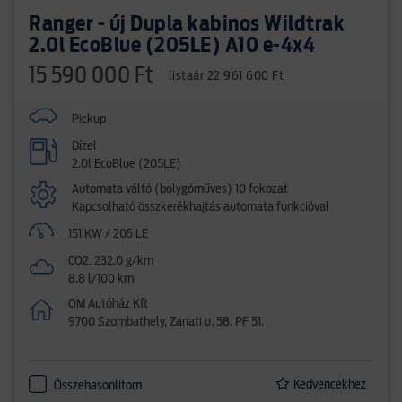
Ranger - új Dupla kabinos Wildtrak
2.0l EcoBlue (205LE) A10 e-4x4
15 590 000 Ft
listaár 22 961 600 Ft
Pickup
Dízel
2.0l EcoBlue (205LE)
Automata váltó (bolygóműves) 10 fokozat
Kapcsolható összkerékhajtás automata funkcióval
151 KW / 205 LE
CO2: 232.0 g/km
8.8 l/100 km
OM Autóház Kft
9700 Szombathely, Zanati u. 58. PF 51.
Kedvencekhez
Összehasonlítom