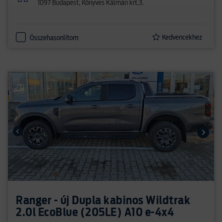
1097 Budapest, Könyves Kálmán krt.3.
Kedvencekhez
Összehasonlítom
Ranger - új Dupla kabinos Wildtrak
2.0l EcoBlue (205LE) A10 e-4x4