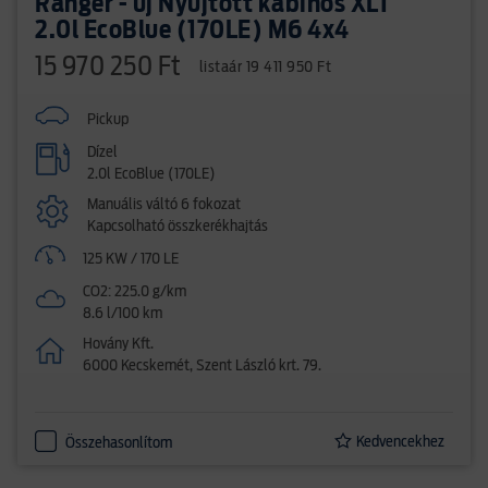
Ranger - új Nyújtott kabinos XLT
2.0l EcoBlue (170LE) M6 4x4
15 970 250 Ft
listaár 19 411 950 Ft
Pickup
Dízel
2.0l EcoBlue (170LE)
Manuális váltó 6 fokozat
Kapcsolható összkerékhajtás
125 KW / 170 LE
CO2: 225.0 g/km
8.6 l/100 km
Hovány Kft.
6000 Kecskemét, Szent László krt. 79.
Kedvencekhez
Összehasonlítom