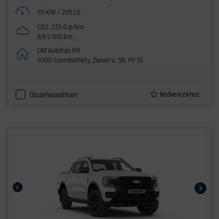
151 KW / 205 LE
CO2: 233.0 g/km
8.9 l/100 km
OM Autóház Kft
9700 Szombathely, Zanati u. 58. PF 51.
Kedvencekhez
Összehasonlítom