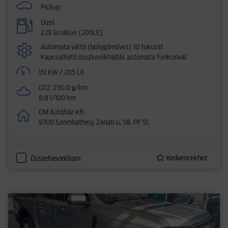
Pickup
Dízel
2.0l EcoBlue (205LE)
Automata váltó (bolygóműves) 10 fokozat
Kapcsolható összkerékhajtás automata funkcióval
151 KW / 205 LE
CO2: 230.0 g/km
8.8 l/100 km
OM Autóház Kft
9700 Szombathely, Zanati u. 58. PF 51.
Kedvencekhez
Összehasonlítom