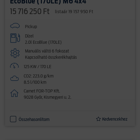
EcoBlue (170LE) M6 4x4
15 716 250 Ft
listaár 19 157 950 Ft
Pickup
Dízel
2.0l EcoBlue (170LE)
Manuális váltó 6 fokozat
Kapcsolható összkerékhajtás
125 KW / 170 LE
CO2: 223.0 g/km
8.5 l/100 km
Carnet FOR-TOP Kft.
9028 Győr, Kismegyeri u. 2.
Kedvencekhez
Összehasonlítom