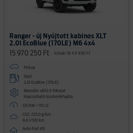
Ranger - új Nyújtott kabinos XLT
2.0l EcoBlue (170LE) M6 4x4
15 970 250 Ft
listaár 19 411 950 Ft
Pickup
Dízel
2.0l EcoBlue (170LE)
Manuális váltó 6 fokozat
Kapcsolható összkerékhajtás
125 KW / 170 LE
CO2: 225.0 g/km
8.6 l/100 km
Auto-Fort Kft.