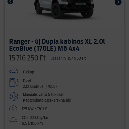
Ranger - új Dupla kabinos XL 2.0l
EcoBlue (170LE) M6 4x4
15 716 250 Ft
listaár 19 157 950 Ft
Pickup
Dízel
2.0l EcoBlue (170LE)
Manuális váltó 6 fokozat
Kapcsolható összkerékhajtás
125 KW / 170 LE
CO2: 223.0 g/km
8.5 l/100 km