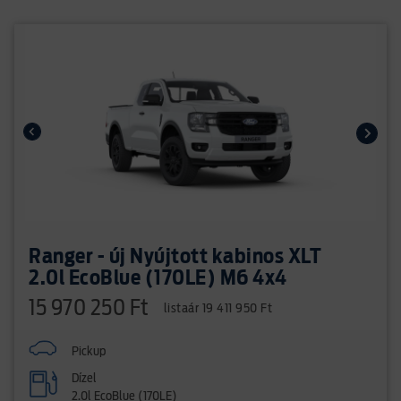
Ranger - új Nyújtott kabinos XLT
2.0l EcoBlue (170LE) M6 4x4
15 970 250 Ft
listaár 19 411 950 Ft
Pickup
Dízel
2.0l EcoBlue (170LE)