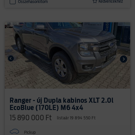
Kedvencekhez
Összehasonlítom
Ranger - új Dupla kabinos XLT 2.0l
EcoBlue (170LE) M6 4x4
15 890 000 Ft
listaár 19 894 550 Ft
Pickup