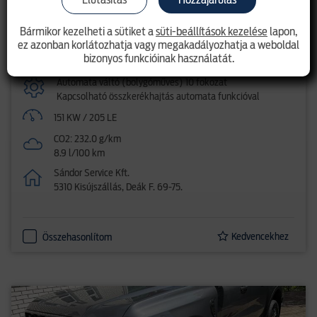
Pickup
Bármikor kezelheti a sütiket a
süti-beállítások kezelése
lapon,
ez azonban korlátozhatja vagy megakadályozhatja a weboldal
Dízel
bizonyos funkcióinak használatát.
2.0l EcoBlue (205LE)
Automata váltó (bolygóműves) 10 fokozat
Kapcsolható összkerékhajtás automata funkcióval
151 KW / 205 LE
CO2: 232.0 g/km
8.9 l/100 km
Sándor Service Kft.
5310 Kisújszállás, Deák F. 69-75.
Kedvencekhez
Összehasonlítom