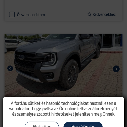
Kedvencekhez
Összehasonlítom
A ford.hu sütiket és hasonló technológiákat használ ezen a
Ranger - új Dupla kabinos Wildtrak
weboldalon, hogy javítsa az Ön online felhasználói élményét,
2.0l EcoBlue (205LE) A10 e-4x4
és személyre szabott hirdetéseket jelenítsen meg Önnek.
15 811 500 Ft
listaár 23 253 700 Ft
Elutasítás
Hozzájárulás