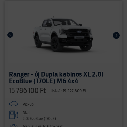
Ranger - új Dupla kabinos XL 2.0l
EcoBlue (170LE) M6 4x4
15 786 100 Ft
listaár 19 227 800 Ft
Pickup
Dízel
2.0l EcoBlue (170LE)
Manuális váltó 6 fokozat