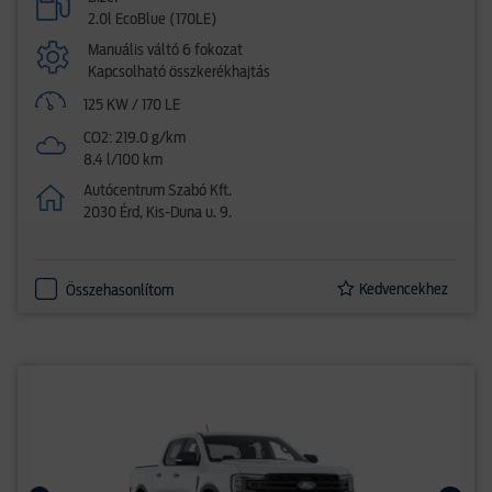
2.0l EcoBlue (170LE)
Manuális váltó 6 fokozat
Kapcsolható összkerékhajtás
125 KW / 170 LE
CO2: 219.0 g/km
8.4 l/100 km
Autócentrum Szabó Kft.
2030 Érd, Kis-Duna u. 9.
Kedvencekhez
Összehasonlítom