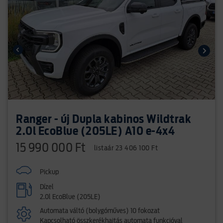
Ranger - új Dupla kabinos Wildtrak
2.0l EcoBlue (205LE) A10 e-4x4
15 990 000 Ft
listaár 23 406 100 Ft
Pickup
Dízel
2.0l EcoBlue (205LE)
Automata váltó (bolygóműves) 10 fokozat
Kapcsolható összkerékhajtás automata funkcióval