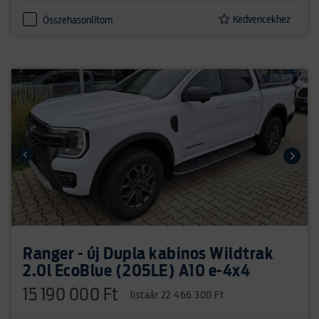
Kedvencekhez
Összehasonlítom
Ranger - új Dupla kabinos Wildtrak
2.0l EcoBlue (205LE) A10 e-4x4
15 190 000 Ft
listaár 22 466 300 Ft