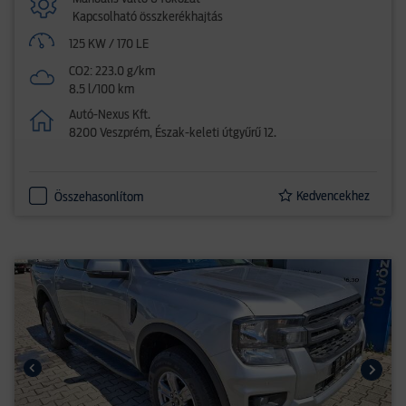
Kapcsolható összkerékhajtás
125 KW / 170 LE
CO2: 223.0 g/km
8.5 l/100 km
Autó-Nexus Kft.
8200 Veszprém, Észak-keleti útgyűrű 12.
Kedvencekhez
Összehasonlítom