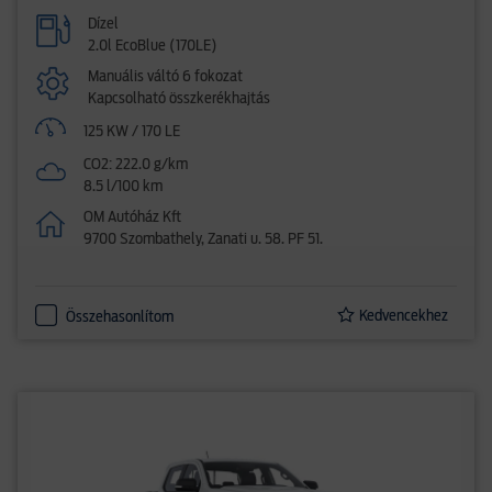
Dízel
2.0l EcoBlue (170LE)
Manuális váltó 6 fokozat
Kapcsolható összkerékhajtás
125 KW / 170 LE
CO2: 222.0 g/km
8.5 l/100 km
OM Autóház Kft
9700 Szombathely, Zanati u. 58. PF 51.
Kedvencekhez
Összehasonlítom