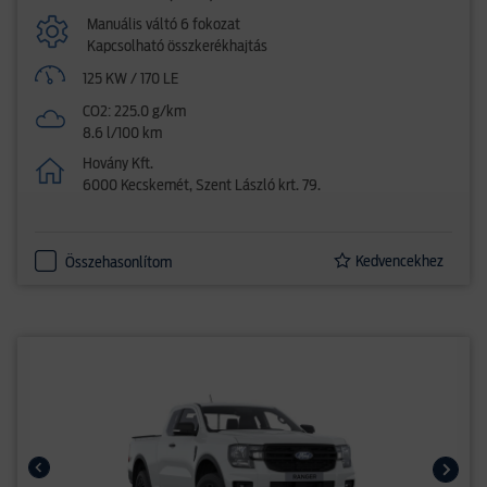
Manuális váltó 6 fokozat
Kapcsolható összkerékhajtás
125 KW / 170 LE
CO2: 225.0 g/km
8.6 l/100 km
Hovány Kft.
6000 Kecskemét, Szent László krt. 79.
Kedvencekhez
Összehasonlítom