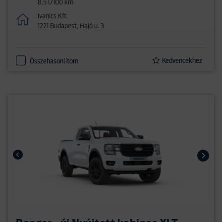
8.5 l/100 km
Ivanics Kft.
1221 Budapest, Hajó u. 3
Kedvencekhez
Összehasonlítom