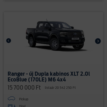
Ranger - új Dupla kabinos XLT 2.0l
EcoBlue (170LE) M6 4x4
15 700 000 Ft
listaár 20 542 250 Ft
Pickup
Dízel