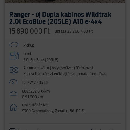
Ranger - új Dupla kabinos Wildtrak
2.0l EcoBlue (205LE) A10 e-4x4
15 890 000 Ft
listaár 23 266 400 Ft
Pickup
Dízel
2.0l EcoBlue (205LE)
Automata váltó (bolygóműves) 10 fokozat
Kapcsolható összkerékhajtás automata funkcióval
151 KW / 205 LE
CO2: 232.0 g/km
8.9 l/100 km
OM Autóház Kft
9700 Szombathely, Zanati u. 58. PF 51.