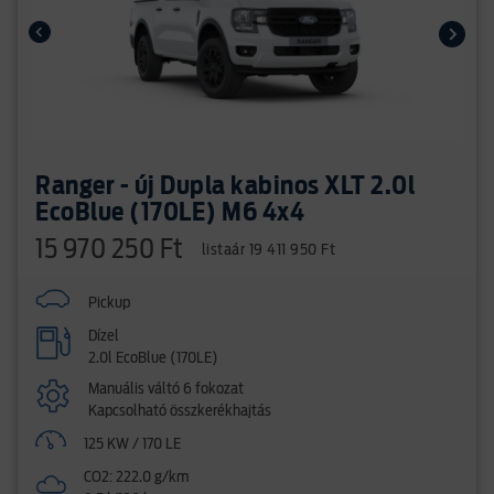
Ranger - új Dupla kabinos XLT 2.0l
EcoBlue (170LE) M6 4x4
15 970 250 Ft
listaár 19 411 950 Ft
Pickup
Dízel
2.0l EcoBlue (170LE)
Manuális váltó 6 fokozat
Kapcsolható összkerékhajtás
125 KW / 170 LE
CO2: 222.0 g/km