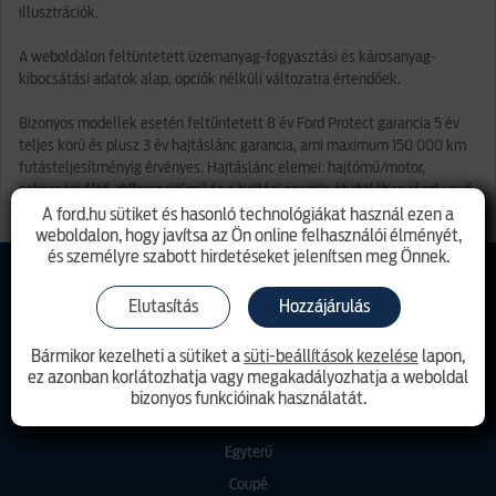
illusztrációk.
A weboldalon feltüntetett üzemanyag-fogyasztási és károsanyag-
kibocsátási adatok alap, opciók nélküli változatra értendőek.
Bizonyos modellek esetén feltűntetett 8 év Ford Protect garancia 5 év
teljes körű és plusz 3 év hajtáslánc garancia, ami maximum 150 000 km
futásteljesítményig érvényes. Hajtáslánc elemei: hajtómű/motor,
sebességváltó, differenciálmű és a hajtási energia átvitelében részt vevő
alkatrészek. Ezen garancia kikötésekhez és feltételekhez kötött.
A ford.hu sütiket és hasonló technológiákat használ ezen a
weboldalon, hogy javítsa az Ön online felhasználói élményét,
és személyre szabott hirdetéseket jelenítsen meg Önnek.
Kivitel
Elutasítás
Hozzájárulás
Ferdehátú
Bármikor kezelheti a sütiket a
süti-beállítások kezelése
lapon,
Lépcsőshátú
ez azonban korlátozhatja vagy megakadályozhatja a weboldal
Kombi
bizonyos funkcióinak használatát.
SUV
Egyterű
Coupé