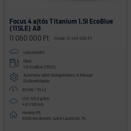
Focus 4 ajtós Titanium 1.5l EcoBlue
(115LE) A8
11 060 000 Ft
listaár 12 460 000 Ft
Lépcsőshátú
Dízel
1.5l EcoBlue (115LE)
Automata váltó (bolygóműves) 8 fokozat
Elsőkerékhajtás
85 KW / 115 LE
CO2: 125.0 g/km
4.8 l/100 km
Hovány Kft.
6000 Kecskemét, Szent László krt. 79.