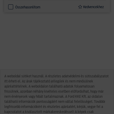
Kedvencekhez
Összehasonlítom
A weboldal sütiket használ. A részletes adatvédelmi és sütiszabályzatot
itt érheti el. Az árak tájékoztató jellegűek és nem minősülnek
ajánlattételnek. A weboldalon található adatok folyamatosan
frissülnek, azonban néhány kivételes esetben előfordulhat, hogy már
nem érvényesek vagy hibát tartalmaznak. A Ford KKE Kft. az oldalon
található információk pontosságáért nem vállal felelősséget. További
legfrissebb információkért és részletes ajánlatért, kérjük, vegye fel a
kapcsolatot a kiválasztott márkakereskedéssel! A képek csak