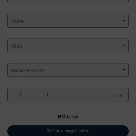
Hajtás
Váltó
Márkakereskedés
–
millió Ft
1662 találat
Találatok megjelenítése