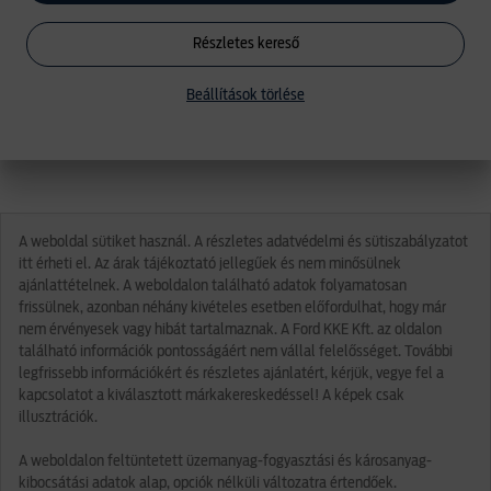
Részletes kereső
Beállítások törlése
A weboldal sütiket használ. A részletes adatvédelmi és sütiszabályzatot
itt érheti el. Az árak tájékoztató jellegűek és nem minősülnek
ajánlattételnek. A weboldalon található adatok folyamatosan
frissülnek, azonban néhány kivételes esetben előfordulhat, hogy már
nem érvényesek vagy hibát tartalmaznak. A Ford KKE Kft. az oldalon
található információk pontosságáért nem vállal felelősséget. További
legfrissebb információkért és részletes ajánlatért, kérjük, vegye fel a
kapcsolatot a kiválasztott márkakereskedéssel! A képek csak
illusztrációk.
A weboldalon feltüntetett üzemanyag-fogyasztási és károsanyag-
kibocsátási adatok alap, opciók nélküli változatra értendőek.