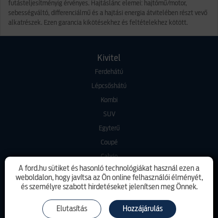
futásteljesítményig érvényes. Hajtáslánc elemei: hajtómű/motor,
sebességváltó, differenciálmű és a hajtási energia átvitelében részt vevő
alkatrészek. Ezen garancia kikötésekhez és feltételekhez kötött.
Kivitel
Ferdehátú
Lépcsőshátú
Kombi
SUV
Egyterű
Coupé
Cabrio
A ford.hu sütiket és hasonló technológiákat használ ezen a
Pickup
weboldalon, hogy javítsa az Ön online felhasználói élményét,
és személyre szabott hirdetéseket jelenítsen meg Önnek.
Modell
Puma
Elutasítás
Hozzájárulás