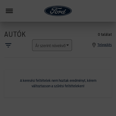
AUTÓK
0 találat
HIBRID
Település
Ár szerint növekvő
CSALÁDI
SUV
FORMANCE
PICKUP
A keresési feltételek nem hoztak eredményt, kérem
változtasson a szűrési feltételeken!
ERESKEDÉSEK
HASONLÍTÁS