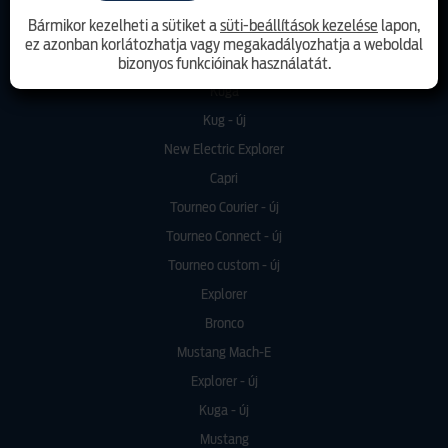
Puma - új
Bármikor kezelheti a sütiket a
süti-beállítások kezelése
lapon,
Puma - új Gen-E
ez azonban korlátozhatja vagy megakadályozhatja a weboldal
bizonyos funkcióinak használatát.
Focus
Kuga
Kug - új
New Electric Explorer
Capri
Tourneo Courier - új
Tourneo Connect - új
Tourneo custom - új
Explorer
Bronco
Mustang Mach-E
Explorer - új
Kuga - új
Mustang