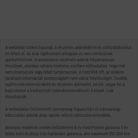
A weboldal sütiket használ. A részletes adatvédelmi és sütiszabályzatot
itt érheti el. Az árak tájékoztató jellegűek és nem minősülnek
ajánlattételnek. A weboldalon található adatok folyamatosan
frissülnek, azonban néhány kivételes esetben előfordulhat, hogy már
nem érvényesek vagy hibát tartalmaznak. A Ford KKE Kft. az oldalon
található információk pontosságáért nem vállal felelősséget. További
legfrissebb információkért és részletes ajánlatért, kérjük, vegye fel a
kapcsolatot a kiválasztott márkakereskedéssel! A képek csak
illusztrációk.
A weboldalon feltüntetett üzemanyag-fogyasztási és károsanyag-
kibocsátási adatok alap, opciók nélküli változatra értendőek.
Bizonyos modellek esetén feltűntetett 8 év Ford Protect garancia 5 év
teljes körű és plusz 3 év hajtáslánc garancia, ami maximum 150 000 km