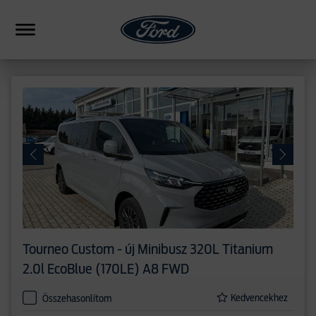
HIBRID
CSALÁDI
SUV
FORMANCE
PICKUP
ERESKEDÉSEK
Tourneo Custom - új
Minibusz 320L Titanium
HASONLÍTÁS
2.0l EcoBlue (170LE) A8 FWD
Kedvencekhez
Összehasonlítom