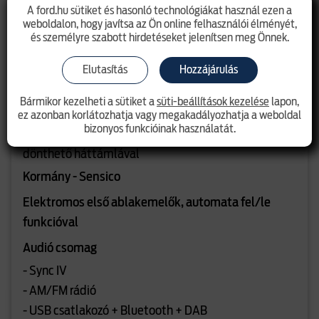
- Függönylégzsák
A ford.hu sütiket és hasonló technológiákat használ ezen a
weboldalon, hogy javítsa az Ön online felhasználói élményét,
- Oldallégzsákok
és személyre szabott hirdetéseket jelenítsen meg Önnek.
Hátsó üléscsomag 14
Elutasítás
Hozzájárulás
- Sínben mozgatható ülések
- 3 szimpla ülés a második sorban, 4 irányban
Bármikor kezelheti a sütiket a
süti-beállítások kezelése
lapon,
állítható, tárolóval a középső ülés alatt
ez azonban korlátozhatja vagy megakadályozhatja a weboldal
bizonyos funkcióinak használatát.
- 1 szimpla és 1 dupla ülés a harmadik sorban,
dönthető háttámlával
Kormány - Sensico
Elektromos első ablakemelők, automata fel/le
funkcióval
Audió csomag
- Sync IV
- AM/FM rádió
- USB csatlakozó + Bluetooth + DAB