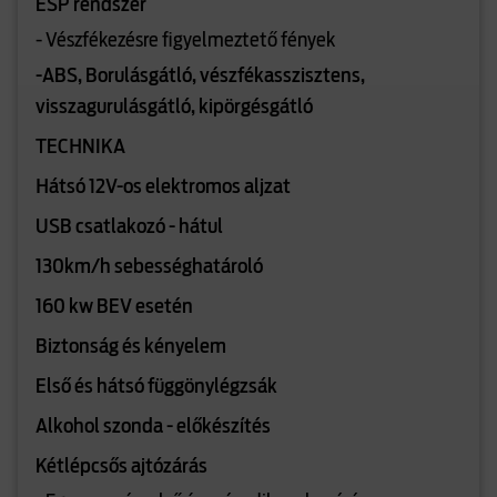
ESP rendszer
- Vészfékezésre figyelmeztető fények
-ABS, Borulásgátló, vészfékasszisztens,
visszagurulásgátló, kipörgésgátló
TECHNIKA
Hátsó 12V-os elektromos aljzat
USB csatlakozó - hátul
130km/h sebességhatároló
160 kw BEV esetén
Biztonság és kényelem
Első és hátsó függönylégzsák
Alkohol szonda - előkészítés
Kétlépcsős ajtózárás