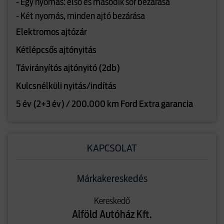
- Egy nyomás: első és második sor bezárása
- Két nyomás, minden ajtó bezárása
Elektromos ajtózár
Kétlépcsős ajtónyitás
Távirányítós ajtónyitó (2db)
Kulcsnélküli nyitás/indítás
5 év (2+3 év) / 200.000 km Ford Extra garancia
KAPCSOLAT
Márkakereskedés
Kereskedő
Alföld Autóház Kft.