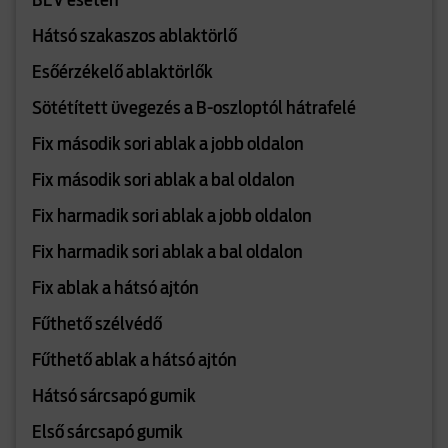
BEV esetén
Hátsó szakaszos ablaktörlő
Esőérzékelő ablaktörlők
Sötétített üvegezés a B-oszloptól hátrafelé
Fix második sori ablak a jobb oldalon
Fix második sori ablak a bal oldalon
Fix harmadik sori ablak a jobb oldalon
Fix harmadik sori ablak a bal oldalon
Fix ablak a hátsó ajtón
Fűthető szélvédő
Fűthető ablak a hátsó ajtón
Hátsó sárcsapó gumik
Első sárcsapó gumik