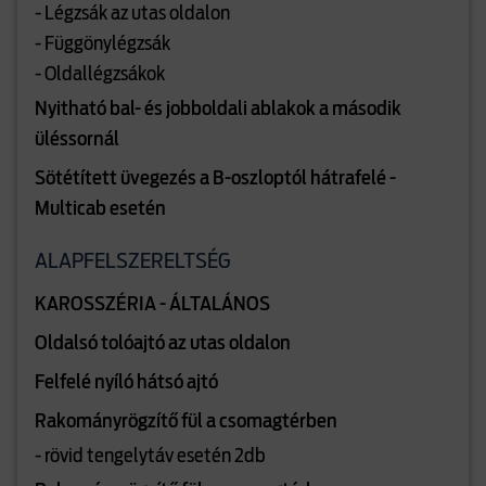
- Légzsák az utas oldalon
- Függönylégzsák
- Oldallégzsákok
Nyitható bal- és jobboldali ablakok a második
üléssornál
Sötétített üvegezés a B-oszloptól hátrafelé -
Multicab esetén
ALAPFELSZERELTSÉG
KAROSSZÉRIA - ÁLTALÁNOS
Oldalsó tolóajtó az utas oldalon
Felfelé nyíló hátsó ajtó
Rakományrögzítő fül a csomagtérben
- rövid tengelytáv esetén 2db