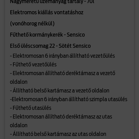
Nagyméretű üzemanyag tartály - 70l
Elektromos kiállás vontatáshoz
(vonóhorog nélkül)
Fűthető kormánykerék - Sensico
Első üléscsomag 22 - Sötét Sensico
- Elektromosan 6 irányban állítható vezetőülés
- Fűthető vezetőülés
- Elektromosan állítható deréktámasz a vezető
oldalon
- Állítható belső kartámasz a vezető oldalon
-Elektromosan 6 irányban állítható szimpla utasülés
- Fűthető utasülés
- Elektromosan állítható deréktámasz az utas
oldalon
- Állítható belső kartámasz az utas oldalon