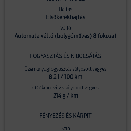
Hajtás
Elsőkerékhajtás
Váltó
Automata váltó (bolygóműves) 8 fokozat
FOGYASZTÁS ÉS KIBOCSÁTÁS
Üzemanyagfogyasztás súlyozott vegyes
8.2 l / 100 km
CO2 kibocsátás súlyozott vegyes
214 g / km
FÉNYEZÉS ÉS KÁRPIT
Szín