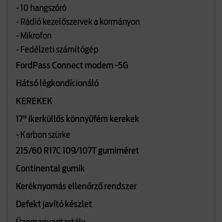
- 10 hangszóró
- Rádió kezelőszervek a kormányon
- Mikrofon
- Fedélzeti számítógép
FordPass Connect modem -5G
Hátsó légkondícionáló
KEREKEK
17" ikerküllős könnyűfém kerekek
- Karbon szürke
215/60 R17C 109/107T gumiméret
Continental gumik
Keréknyomás ellenőrző rendszer
Defekt javító készlet