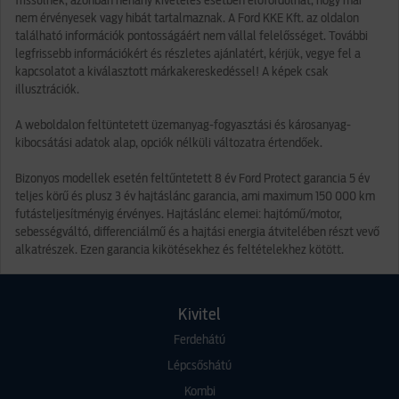
frissülnek, azonban néhány kivételes esetben előfordulhat, hogy már
nem érvényesek vagy hibát tartalmaznak. A Ford KKE Kft. az oldalon
található információk pontosságáért nem vállal felelősséget. További
legfrissebb információkért és részletes ajánlatért, kérjük, vegye fel a
kapcsolatot a kiválasztott márkakereskedéssel! A képek csak
illusztrációk.
A weboldalon feltüntetett üzemanyag-fogyasztási és károsanyag-
kibocsátási adatok alap, opciók nélküli változatra értendőek.
Bizonyos modellek esetén feltűntetett 8 év Ford Protect garancia 5 év
teljes körű és plusz 3 év hajtáslánc garancia, ami maximum 150 000 km
futásteljesítményig érvényes. Hajtáslánc elemei: hajtómű/motor,
sebességváltó, differenciálmű és a hajtási energia átvitelében részt vevő
alkatrészek. Ezen garancia kikötésekhez és feltételekhez kötött.
Kivitel
Ferdehátú
Lépcsőshátú
Kombi