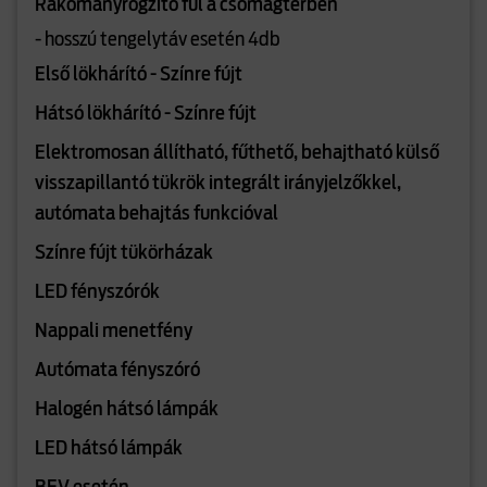
Rakományrögzítő fül a csomagtérben
- hosszú tengelytáv esetén 4db
Első lökhárító - Színre fújt
Hátsó lökhárító - Színre fújt
Elektromosan állítható, fűthető, behajtható külső
visszapillantó tükrök integrált irányjelzőkkel,
autómata behajtás funkcióval
Színre fújt tükörházak
LED fényszórók
Nappali menetfény
Autómata fényszóró
Halogén hátsó lámpák
LED hátsó lámpák