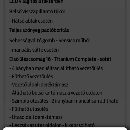
LED világítás a raktérben
Belső visszapillantó tükör
- Hátsó ablak esetén
Teljes szőnyeg padlóborítás
Sebességváltó gomb - Sensico műbőr
- manuális váltó esetén
Első üléscsomag 16 - Titanium Complete - sötét
- 4 irányban manuálisan állítható vezetőülés
- Fűthető vezetőülés
- Vezető oldali deréktámasz
- Állítható belső kartámasz a vezető oldalon
- Szimpla utasülés - 2 irányban manuálisan állítható
- Fűthető utasülés
- Utasoldali deréktámasz
- Légzsák az utas oldalon - kikapcsolható