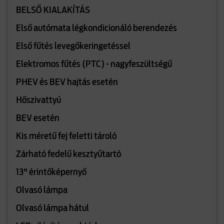
BELSŐ KIALAKÍTÁS
Első autómata légkondicionáló berendezés
Első fűtés levegőkeringetéssel
Elektromos fűtés (PTC) - nagyfeszültségű
PHEV és BEV hajtás esetén
Hőszivattyú
BEV esetén
Kis méretű fej feletti tároló
Zárható fedelű kesztyűtartó
13" érintőképernyő
Olvasó lámpa
Olvasó lámpa hátul