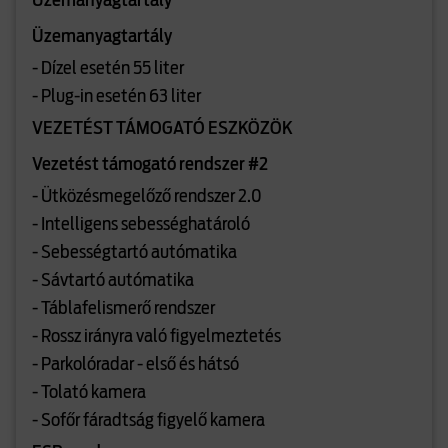
Üzemanyagtartály
Üzemanyagtartály
- Dízel esetén 55 liter
- Plug-in esetén 63 liter
VEZETÉST TÁMOGATÓ ESZKÖZÖK
Vezetést támogató rendszer #2
- Ütközésmegelőző rendszer 2.0
- Intelligens sebességhatároló
- Sebességtartó autómatika
- Sávtartó autómatika
- Táblafelismerő rendszer
- Rossz irányra való figyelmeztetés
- Parkolóradar - első és hátsó
- Tolató kamera
- Sofőr fáradtság figyelő kamera