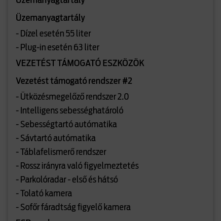
Üzemanyagtartály
Üzemanyagtartály
- Dízel esetén 55 liter
- Plug-in esetén 63 liter
VEZETÉST TÁMOGATÓ ESZKÖZÖK
Vezetést támogató rendszer #2
- Ütközésmegelőző rendszer 2.0
- Intelligens sebességhatároló
- Sebességtartó autómatika
- Sávtartó autómatika
- Táblafelismerő rendszer
- Rossz irányra való figyelmeztetés
- Parkolóradar - első és hátsó
- Tolató kamera
- Sofőr fáradtság figyelő kamera