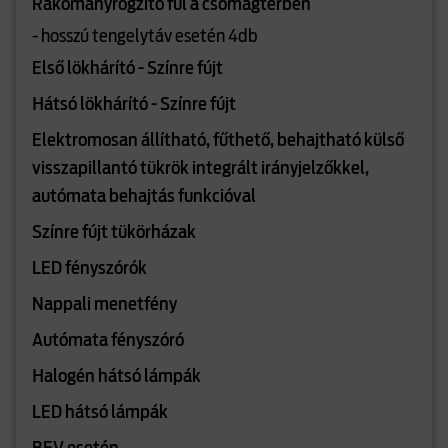
Rakományrögzítő fül a csomagtérben
- hosszú tengelytáv esetén 4db
Első lökhárító - Színre fújt
Hátsó lökhárító - Színre fújt
Elektromosan állítható, fűthető, behajtható külső
visszapillantó tükrök integrált irányjelzőkkel,
autómata behajtás funkcióval
Színre fújt tükörházak
LED fényszórók
Nappali menetfény
Autómata fényszóró
Halogén hátsó lámpák
LED hátsó lámpák