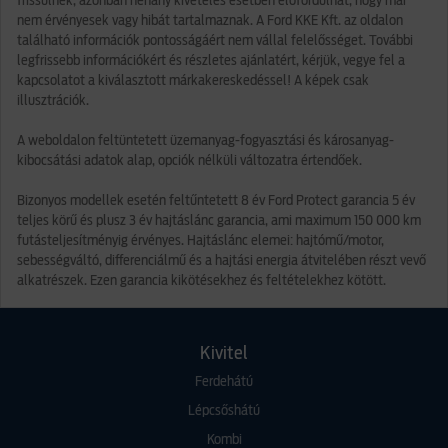
frissülnek, azonban néhány kivételes esetben előfordulhat, hogy már
nem érvényesek vagy hibát tartalmaznak. A Ford KKE Kft. az oldalon
található információk pontosságáért nem vállal felelősséget. További
legfrissebb információkért és részletes ajánlatért, kérjük, vegye fel a
kapcsolatot a kiválasztott márkakereskedéssel! A képek csak
illusztrációk.
A weboldalon feltüntetett üzemanyag-fogyasztási és károsanyag-
kibocsátási adatok alap, opciók nélküli változatra értendőek.
Bizonyos modellek esetén feltűntetett 8 év Ford Protect garancia 5 év
teljes körű és plusz 3 év hajtáslánc garancia, ami maximum 150 000 km
futásteljesítményig érvényes. Hajtáslánc elemei: hajtómű/motor,
sebességváltó, differenciálmű és a hajtási energia átvitelében részt vevő
alkatrészek. Ezen garancia kikötésekhez és feltételekhez kötött.
Kivitel
Ferdehátú
Lépcsőshátú
Kombi