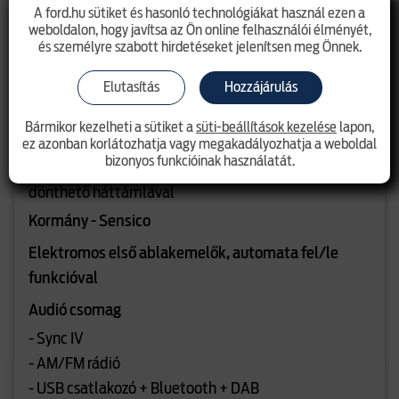
- Függönylégzsák
A ford.hu sütiket és hasonló technológiákat használ ezen a
weboldalon, hogy javítsa az Ön online felhasználói élményét,
- Oldallégzsákok
és személyre szabott hirdetéseket jelenítsen meg Önnek.
Hátsó üléscsomag 14
Elutasítás
Hozzájárulás
- Sínben mozgatható ülések
- 3 szimpla ülés a második sorban, 4 irányban
Bármikor kezelheti a sütiket a
süti-beállítások kezelése
lapon,
állítható, tárolóval a középső ülés alatt
ez azonban korlátozhatja vagy megakadályozhatja a weboldal
bizonyos funkcióinak használatát.
- 1 szimpla és 1 dupla ülés a harmadik sorban,
dönthető háttámlával
Kormány - Sensico
Elektromos első ablakemelők, automata fel/le
funkcióval
Audió csomag
- Sync IV
- AM/FM rádió
- USB csatlakozó + Bluetooth + DAB