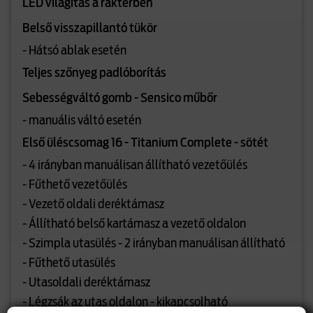
LED világítás a raktérben
Belső visszapillantó tükör
- Hátsó ablak esetén
Teljes szőnyeg padlóborítás
Sebességváltó gomb - Sensico műbőr
- manuális váltó esetén
Első üléscsomag 16 - Titanium Complete - sötét
- 4 irányban manuálisan állítható vezetőülés
- Fűthető vezetőülés
- Vezető oldali deréktámasz
- Állítható belső kartámasz a vezető oldalon
- Szimpla utasülés - 2 irányban manuálisan állítható
- Fűthető utasülés
- Utasoldali deréktámasz
- Légzsák az utas oldalon - kikapcsolható