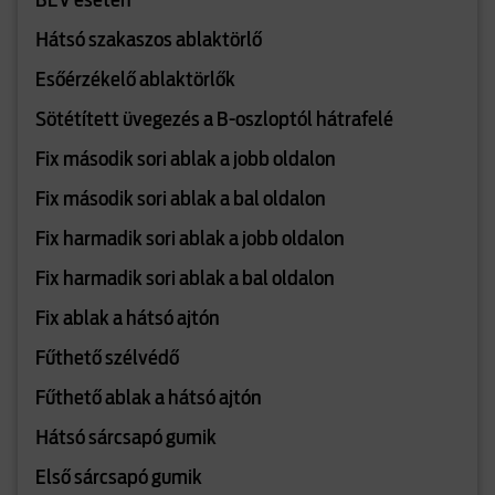
BEV esetén
Hátsó szakaszos ablaktörlő
Esőérzékelő ablaktörlők
Sötétített üvegezés a B-oszloptól hátrafelé
Fix második sori ablak a jobb oldalon
Fix második sori ablak a bal oldalon
Fix harmadik sori ablak a jobb oldalon
Fix harmadik sori ablak a bal oldalon
Fix ablak a hátsó ajtón
Fűthető szélvédő
Fűthető ablak a hátsó ajtón
Hátsó sárcsapó gumik
Első sárcsapó gumik