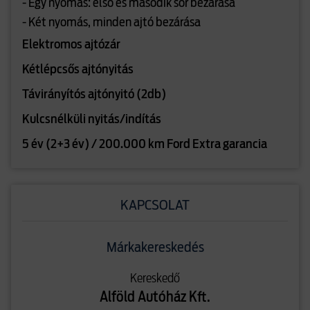
- Egy nyomás: első és második sor bezárása
- Két nyomás, minden ajtó bezárása
Elektromos ajtózár
Kétlépcsős ajtónyitás
Távirányítós ajtónyitó (2db)
Kulcsnélküli nyitás/indítás
5 év (2+3 év) / 200.000 km Ford Extra garancia
KAPCSOLAT
Márkakereskedés
Kereskedő
Alföld Autóház Kft.