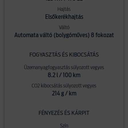
Hajtás
Elsőkerékhajtás
Váltó
Automata váltó (bolygóműves) 8 fokozat
FOGYASZTÁS ÉS KIBOCSÁTÁS
Üzemanyagfogyasztás súlyozott vegyes
8.2 l / 100 km
CO2 kibocsátás súlyozott vegyes
214 g / km
FÉNYEZÉS ÉS KÁRPIT
Szín