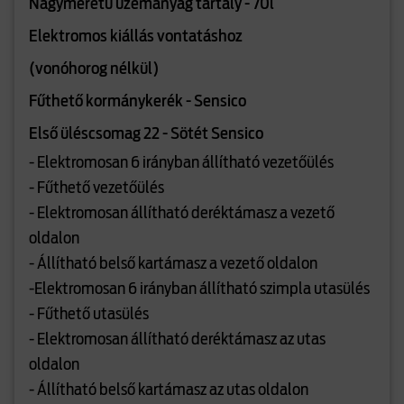
Nagyméretű üzemanyag tartály - 70l
Elektromos kiállás vontatáshoz
(vonóhorog nélkül)
Fűthető kormánykerék - Sensico
Első üléscsomag 22 - Sötét Sensico
- Elektromosan 6 irányban állítható vezetőülés
- Fűthető vezetőülés
- Elektromosan állítható deréktámasz a vezető
oldalon
- Állítható belső kartámasz a vezető oldalon
-Elektromosan 6 irányban állítható szimpla utasülés
- Fűthető utasülés
- Elektromosan állítható deréktámasz az utas
oldalon
- Állítható belső kartámasz az utas oldalon