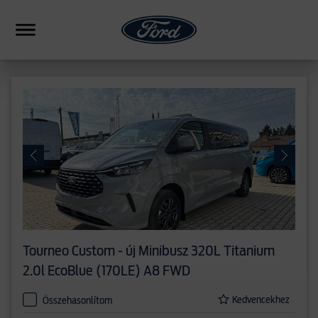
HIBRID
CSALÁDI
SUV
FORMANCE
PICKUP
ERESKEDÉSEK
Tourneo Custom - új
Minibusz 320L Titanium
HASONLÍTÁS
2.0l EcoBlue (170LE) A8 FWD
Kedvencekhez
Összehasonlítom