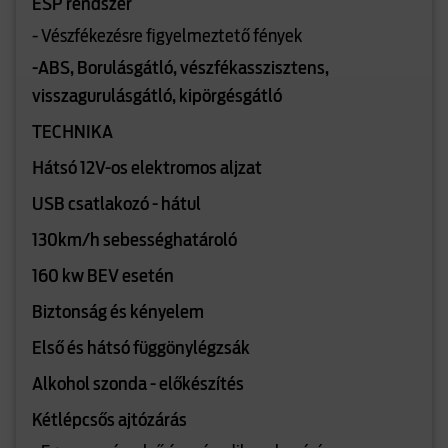
ESP rendszer
- Vészfékezésre figyelmeztető fények
-ABS, Borulásgátló, vészfékasszisztens,
visszagurulásgátló, kipörgésgátló
TECHNIKA
Hátsó 12V-os elektromos aljzat
USB csatlakozó - hátul
130km/h sebességhatároló
160 kw BEV esetén
Biztonság és kényelem
Első és hátsó függönylégzsák
Alkohol szonda - előkészítés
Kétlépcsős ajtózárás