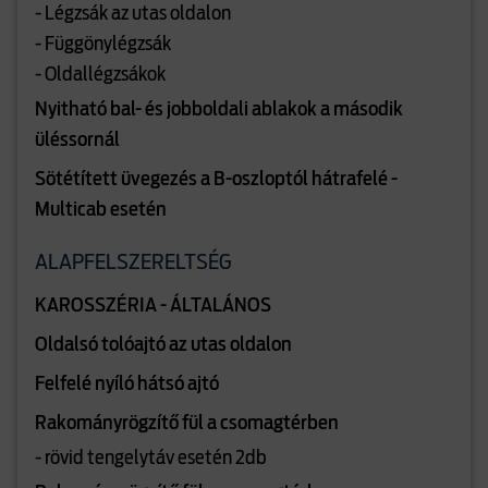
- Légzsák az utas oldalon
- Függönylégzsák
- Oldallégzsákok
Nyitható bal- és jobboldali ablakok a második
üléssornál
Sötétített üvegezés a B-oszloptól hátrafelé -
Multicab esetén
ALAPFELSZERELTSÉG
KAROSSZÉRIA - ÁLTALÁNOS
Oldalsó tolóajtó az utas oldalon
Felfelé nyíló hátsó ajtó
Rakományrögzítő fül a csomagtérben
- rövid tengelytáv esetén 2db