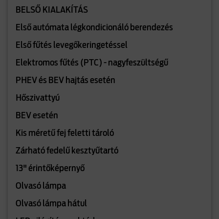
BELSŐ KIALAKÍTÁS
Első autómata légkondicionáló berendezés
Első fűtés levegőkeringetéssel
Elektromos fűtés (PTC) - nagyfeszültségű
PHEV és BEV hajtás esetén
Hőszivattyú
BEV esetén
Kis méretű fej feletti tároló
Zárható fedelű kesztyűtartó
13" érintőképernyő
Olvasó lámpa
Olvasó lámpa hátul