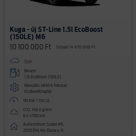
Kuga - új ST-Line 1.5l EcoBoost
(150LE) M6
10 100 000 Ft
listaár 14 970 000 Ft
SUV
Benzin
1.5l EcoBoost (150LE)
Manuális váltó 6 fokozat
Elsőkerékhajtás
110 KW / 150 LE
CO2: 146.0 g/km
6.4 l/100 km
Autócentrum Szabó Kft.
2030 Érd, Kis-Duna u. 9.