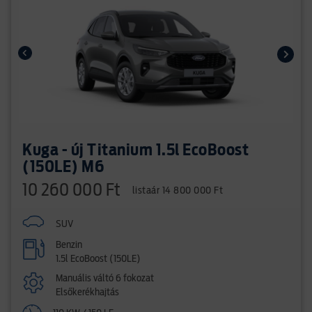
Kuga - új Titanium 1.5l EcoBoost
(150LE) M6
10 260 000 Ft
listaár 14 800 000 Ft
SUV
Benzin
1.5l EcoBoost (150LE)
Manuális váltó 6 fokozat
Elsőkerékhajtás