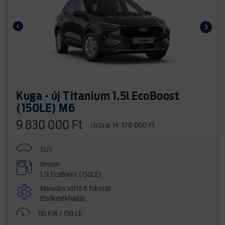
Kuga - új Titanium 1.5l EcoBoost
(150LE) M6
9 830 000 Ft
listaár 14 370 000 Ft
SUV
Benzin
1.5l EcoBoost (150LE)
Manuális váltó 6 fokozat
Elsőkerékhajtás
110 KW / 150 LE