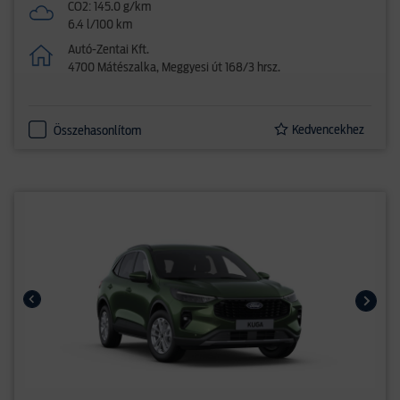
CO2: 145.0 g/km
6.4 l/100 km
Autó-Zentai Kft.
4700 Mátészalka, Meggyesi út 168/3 hrsz.
Kedvencekhez
Összehasonlítom