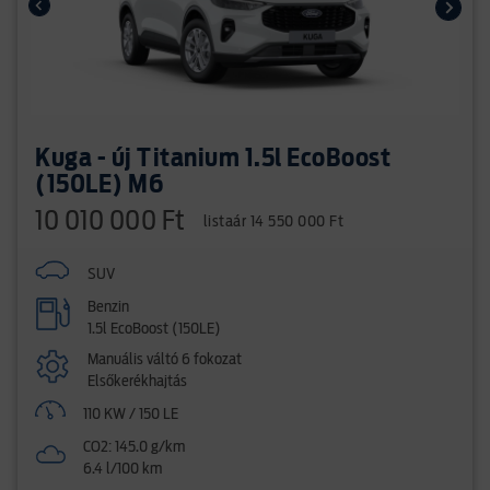
Kuga - új Titanium 1.5l EcoBoost
(150LE) M6
10 010 000 Ft
listaár 14 550 000 Ft
SUV
Benzin
1.5l EcoBoost (150LE)
Manuális váltó 6 fokozat
Elsőkerékhajtás
110 KW / 150 LE
CO2: 145.0 g/km
6.4 l/100 km