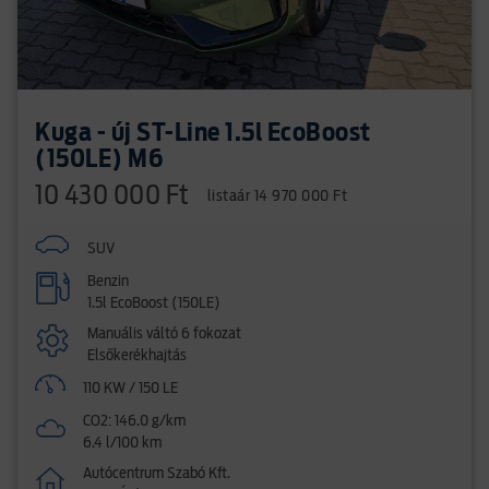
Kuga - új ST-Line 1.5l EcoBoost
(150LE) M6
10 430 000 Ft
listaár 14 970 000 Ft
SUV
Benzin
1.5l EcoBoost (150LE)
Manuális váltó 6 fokozat
Elsőkerékhajtás
110 KW / 150 LE
CO2: 146.0 g/km
6.4 l/100 km
Autócentrum Szabó Kft.