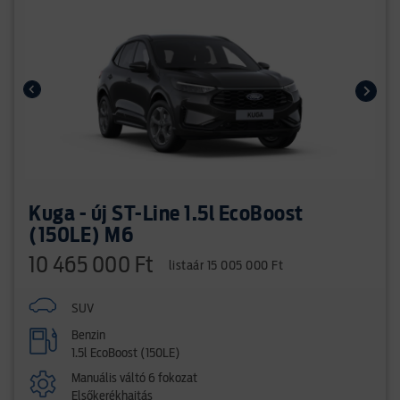
Kuga - új ST-Line 1.5l EcoBoost
(150LE) M6
10 465 000 Ft
listaár 15 005 000 Ft
SUV
Benzin
1.5l EcoBoost (150LE)
Manuális váltó 6 fokozat
Elsőkerékhajtás