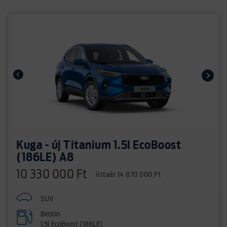
Kuga - új Titanium 1.5l EcoBoost
(186LE) A8
10 330 000 Ft
listaár 14 870 000 Ft
SUV
Benzin
1.5l EcoBoost (186LE)