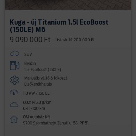
Kuga - új Titanium 1.5l EcoBoost
(150LE) M6
9 090 000 Ft
listaár 14 200 000 Ft
SUV
Benzin
1.5l EcoBoost (150LE)
Manuális váltó 6 fokozat
Elsőkerékhajtás
110 KW / 150 LE
CO2: 145.0 g/km
6.4 l/100 km
OM Autóház Kft
9700 Szombathely, Zanati u. 58. PF 51.