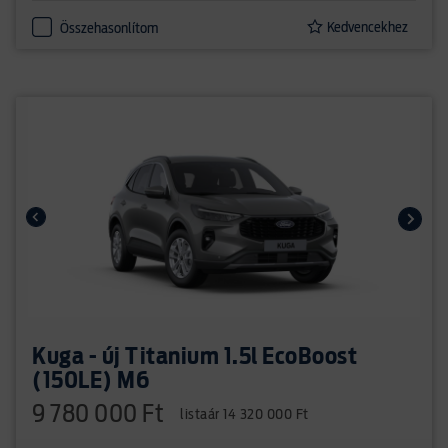
Kedvencekhez
Összehasonlítom
Kuga - új Titanium 1.5l EcoBoost
(150LE) M6
9 780 000 Ft
listaár 14 320 000 Ft