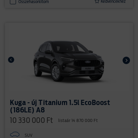
Kedvencekhez
Összehasonlítom
Kuga - új Titanium 1.5l EcoBoost
(186LE) A8
10 330 000 Ft
listaár 14 870 000 Ft
SUV