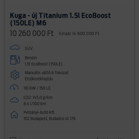
Kuga - új Titanium 1.5l EcoBoost
(150LE) M6
10 260 000 Ft
listaár 14 800 000 Ft
SUV
Benzin
1.5l EcoBoost (150LE)
Manuális váltó 6 fokozat
Elsőkerékhajtás
110 KW / 150 LE
CO2: 145.0 g/km
6.4 l/100 km
Petrányi-Autó Kft.
1112 Budapest, Budaörsi út 179.