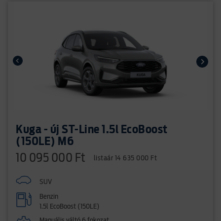
Kuga - új ST-Line 1.5l EcoBoost
(150LE) M6
10 095 000 Ft
listaár 14 635 000 Ft
SUV
Benzin
1.5l EcoBoost (150LE)
Manuális váltó 6 fokozat