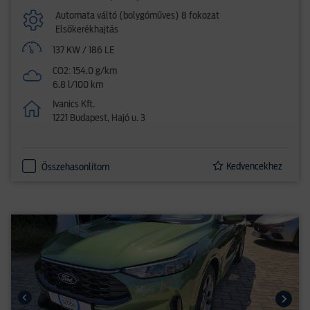
Automata váltó (bolygóműves) 8 fokozat
Elsőkerékhajtás
137 KW / 186 LE
CO2: 154.0 g/km
6.8 l/100 km
Ivanics Kft.
1221 Budapest, Hajó u. 3
Kedvencekhez
Összehasonlítom