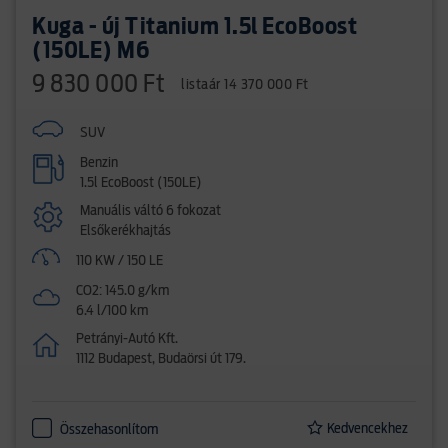
Kuga - új Titanium 1.5l EcoBoost
(150LE) M6
9 830 000 Ft
listaár 14 370 000 Ft
SUV
Benzin
1.5l EcoBoost (150LE)
Manuális váltó 6 fokozat
Elsőkerékhajtás
110 KW / 150 LE
CO2: 145.0 g/km
6.4 l/100 km
Petrányi-Autó Kft.
1112 Budapest, Budaörsi út 179.
Kedvencekhez
Összehasonlítom