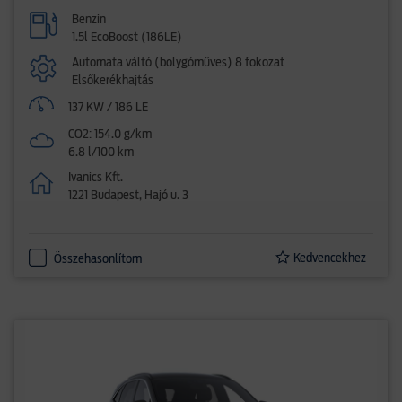
Benzin
1.5l EcoBoost (186LE)
Automata váltó (bolygóműves) 8 fokozat
Elsőkerékhajtás
137 KW / 186 LE
CO2: 154.0 g/km
6.8 l/100 km
Ivanics Kft.
1221 Budapest, Hajó u. 3
Kedvencekhez
Összehasonlítom