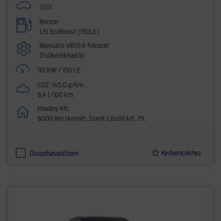
SUV
Benzin
1.5l EcoBoost (150LE)
Manuális váltó 6 fokozat
Elsőkerékhajtás
110 KW / 150 LE
CO2: 145.0 g/km
6.4 l/100 km
Hovány Kft.
6000 Kecskemét, Szent László krt. 79.
Kedvencekhez
Összehasonlítom