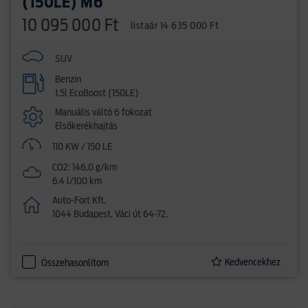
(150LE) M6
10 095 000 Ft
listaár 14 635 000 Ft
SUV
Benzin
1.5l EcoBoost (150LE)
Manuális váltó 6 fokozat
Elsőkerékhajtás
110 KW / 150 LE
CO2: 146.0 g/km
6.4 l/100 km
Auto-Fort Kft.
1044 Budapest, Váci út 64-72.
Kedvencekhez
Összehasonlítom