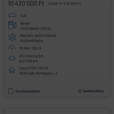
10 430 000 Ft
listaár 14 970 000 Ft
SUV
Benzin
1.5l EcoBoost (150LE)
Manuális váltó 6 fokozat
Elsőkerékhajtás
110 KW / 150 LE
CO2: 146.0 g/km
6.4 l/100 km
Carnet FOR-TOP Kft.
9028 Győr, Kismegyeri u. 2.
Kedvencekhez
Összehasonlítom