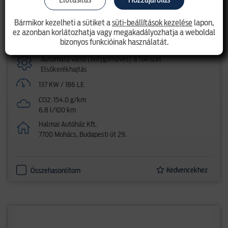
SUV
Bármikor kezelheti a sütiket a
süti-beállítások kezelése
lapon,
ez azonban korlátozhatja vagy megakadályozhatja a weboldal
Benzin
bizonyos funkcióinak használatát.
1.5l EcoBoost (186LE)
Automata váltó (bolygóműves) 8 fokozat
Elsőkerékhajtás
137 KW / 186 LE
CO2: 154.0 g/km
6.8 l/100 km
Halmai Autóház Kft.
7700 Mohács, Budapesti út 29.
Kedvencekhez
Összehasonlítom