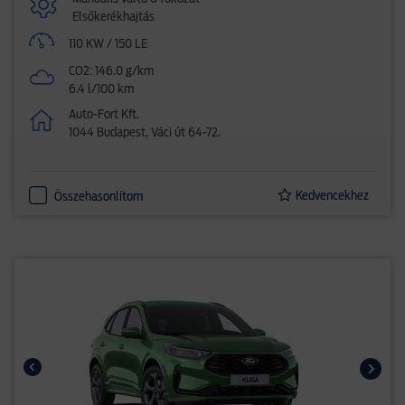
Elsőkerékhajtás
110 KW / 150 LE
CO2: 146.0 g/km
6.4 l/100 km
Auto-Fort Kft.
1044 Budapest, Váci út 64-72.
Kedvencekhez
Összehasonlítom