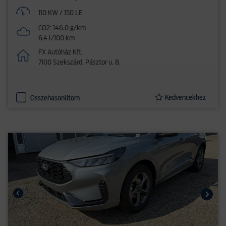
110 KW / 150 LE
CO2: 146.0 g/km
6.4 l/100 km
FX Autóház Kft.
7100 Szekszárd, Pásztor u. 8.
Kedvencekhez
Összehasonlítom