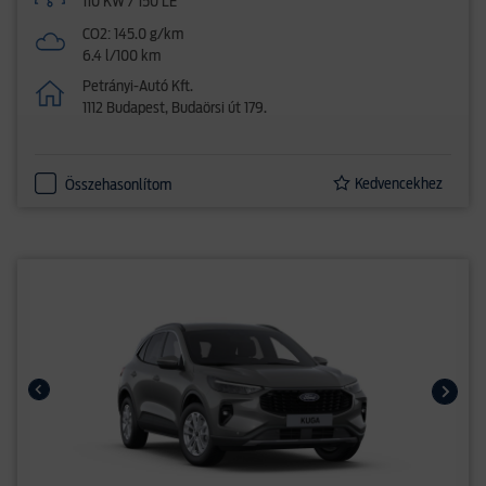
110 KW / 150 LE
CO2: 145.0 g/km
6.4 l/100 km
Petrányi-Autó Kft.
1112 Budapest, Budaörsi út 179.
Kedvencekhez
Összehasonlítom