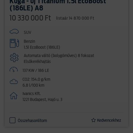
Kuga - új Titanium 1.5l EcoBoost
(186LE) A8
10 330 000 Ft
listaár 14 870 000 Ft
SUV
Benzin
1.5l EcoBoost (186LE)
Automata váltó (bolygóműves) 8 fokozat
Elsőkerékhajtás
137 KW / 186 LE
CO2: 154.0 g/km
6.8 l/100 km
Ivanics Kft.
1221 Budapest, Hajó u. 3
Kedvencekhez
Összehasonlítom