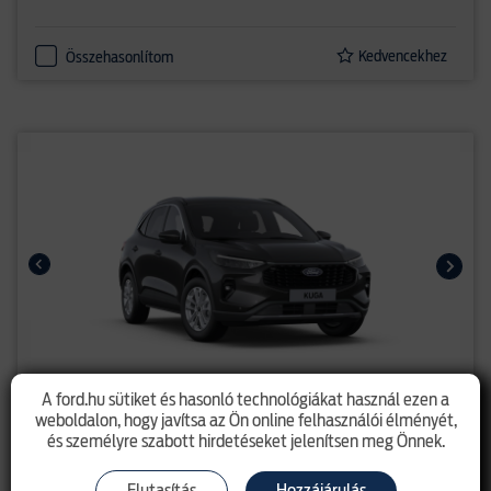
Kedvencekhez
Összehasonlítom
A ford.hu sütiket és hasonló technológiákat használ ezen a
Kuga - új Titanium 1.5l EcoBoost
weboldalon, hogy javítsa az Ön online felhasználói élményét,
(186LE) A8
és személyre szabott hirdetéseket jelenítsen meg Önnek.
10 155 000 Ft
listaár 14 695 000 Ft
Elutasítás
Hozzájárulás