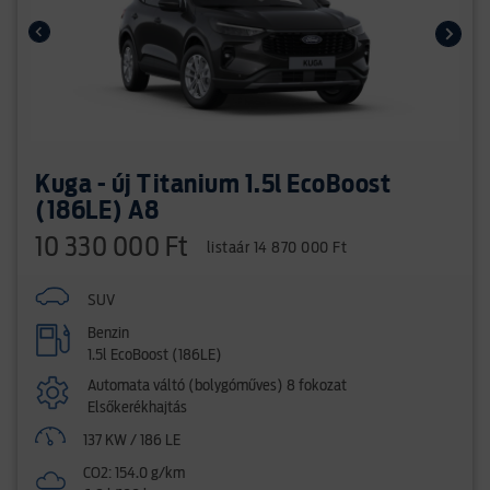
Kuga - új Titanium 1.5l EcoBoost
(186LE) A8
10 330 000 Ft
listaár 14 870 000 Ft
SUV
Benzin
1.5l EcoBoost (186LE)
Automata váltó (bolygóműves) 8 fokozat
Elsőkerékhajtás
137 KW / 186 LE
CO2: 154.0 g/km