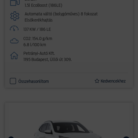
1.5l EcoBoost (186LE)
Automata váltó (bolygóműves) 8 fokozat
Elsőkerékhajtás
137 KW / 186 LE
CO2: 154.0 g/km
6.8 l/100 km
Petrányi-Autó Kft.
1195 Budapest, Üllői út 309.
Kedvencekhez
Összehasonlítom