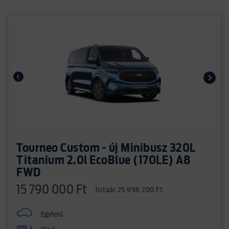
Tourneo Custom - új Minibusz 320L
Titanium 2.0l EcoBlue (170LE) A8
FWD
15 790 000 Ft
listaár 25 998 200 Ft
Egyterű