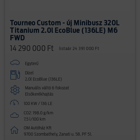
Tourneo Custom - új Minibusz 320L
Titanium 2.0l EcoBlue (136LE) M6
FWD
14 290 000 Ft
listaár 24 391 000 Ft
Egyterű
Dízel
2.0l EcoBlue (136LE)
Manuális váltó 6 fokozat
Elsőkerékhajtás
100 KW / 136 LE
CO2: 198.0 g/km
7.5 l/100 km
OM Autóház Kft
9700 Szombathely, Zanati u. 58. PF 51.