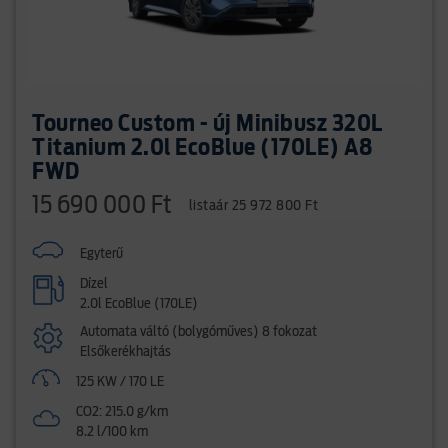
Tourneo Custom - új Minibusz 320L
Titanium 2.0l EcoBlue (170LE) A8
FWD
15 690 000 Ft
listaár 25 972 800 Ft
Egyterű
Dízel
2.0l EcoBlue (170LE)
Automata váltó (bolygóműves) 8 fokozat
Elsőkerékhajtás
125 KW / 170 LE
CO2: 215.0 g/km
8.2 l/100 km