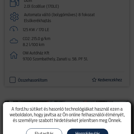
Dízel
2.0l EcoBlue (170LE)
Automata váltó (bolygóműves) 8 fokozat
Elsőkerékhajtás
125 KW / 170 LE
CO2: 215.0 g/km
8.2 l/100 km
OM Autóház Kft
9700 Szombathely, Zanati u. 58. PF 51.
Kedvencekhez
Összehasonlítom
A ford.hu sütiket és hasonló technológiákat használ ezen a
weboldalon, hogy javítsa az Ön online felhasználói élményét,
és személyre szabott hirdetéseket jelenítsen meg Önnek.
Elutasítás
Hozzájárulás