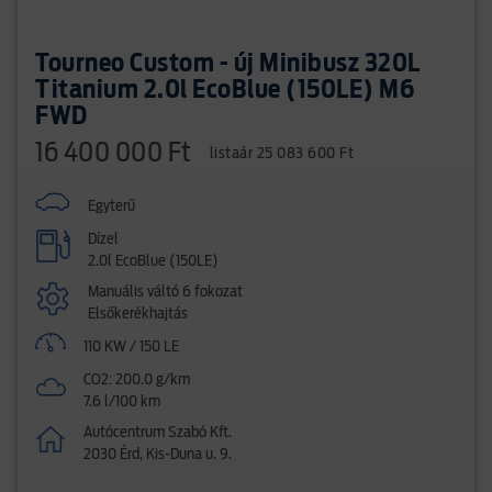
Tourneo Custom - új Minibusz 320L
Titanium 2.0l EcoBlue (150LE) M6
FWD
16 400 000 Ft
listaár 25 083 600 Ft
Egyterű
Dízel
2.0l EcoBlue (150LE)
Manuális váltó 6 fokozat
Elsőkerékhajtás
110 KW / 150 LE
CO2: 200.0 g/km
7.6 l/100 km
Autócentrum Szabó Kft.
2030 Érd, Kis-Duna u. 9.