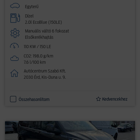
Egyterű
Dízel
2.0l EcoBlue (150LE)
Manuális váltó 6 fokozat
Elsőkerékhajtás
110 KW / 150 LE
CO2: 198.0 g/km
7.6 l/100 km
Autócentrum Szabó Kft.
2030 Érd, Kis-Duna u. 9.
Kedvencekhez
Összehasonlítom