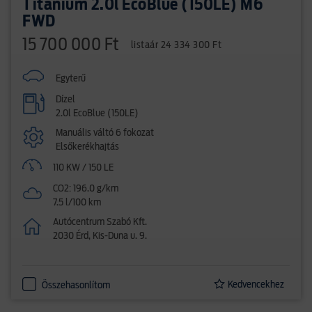
Titanium 2.0l EcoBlue (150LE) M6
FWD
15 700 000 Ft
listaár 24 334 300 Ft
Egyterű
Dízel
2.0l EcoBlue (150LE)
Manuális váltó 6 fokozat
Elsőkerékhajtás
110 KW / 150 LE
CO2: 196.0 g/km
7.5 l/100 km
Autócentrum Szabó Kft.
2030 Érd, Kis-Duna u. 9.
Kedvencekhez
Összehasonlítom