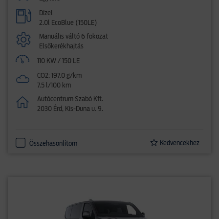
Dízel
2.0l EcoBlue (150LE)
Manuális váltó 6 fokozat
Elsőkerékhajtás
110 KW / 150 LE
CO2: 197.0 g/km
7.5 l/100 km
Autócentrum Szabó Kft.
2030 Érd, Kis-Duna u. 9.
Kedvencekhez
Összehasonlítom