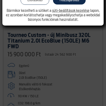
Bármikor kezelheti a sütiket a
süti-beállítások kezelése
lapon,
ez azonban korlátozhatja vagy megakadályozhatja a weboldal
bizonyos funkcióinak használatát.
Tourneo Custom - új Minibusz 320L
Titanium 2.0l EcoBlue (150LE) M6
FWD
15 900 000 Ft
listaár 24 562 900 Ft
Egyterű
Dízel
2.0l EcoBlue (150LE)
Manuális váltó 6 fokozat
Elsőkerékhajtás
110 KW / 150 LE
CO2: 198.0 g/km