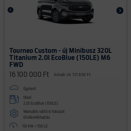
Tourneo Custom - új Minibusz 320L
Titanium 2.0l EcoBlue (150LE) M6
FWD
16 100 000 Ft
listaár 24 721 650 Ft
Egyterű
Dízel
2.0l EcoBlue (150LE)
Manuális váltó 6 fokozat
Elsőkerékhajtás
110 KW / 150 LE