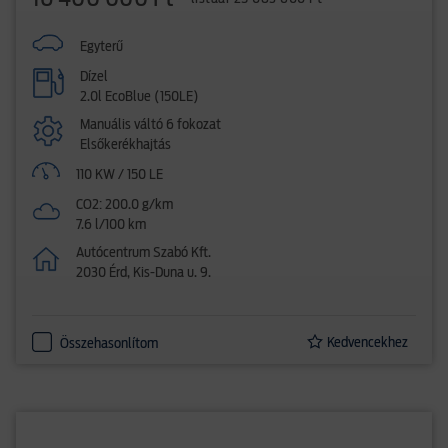
Egyterű
Dízel
2.0l EcoBlue (150LE)
Manuális váltó 6 fokozat
Elsőkerékhajtás
110 KW / 150 LE
CO2: 200.0 g/km
7.6 l/100 km
Autócentrum Szabó Kft.
2030 Érd, Kis-Duna u. 9.
Kedvencekhez
Összehasonlítom