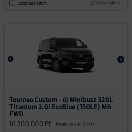
Kedvencekhez
Összehasonlítom
Tourneo Custom - új Minibusz 320L
Titanium 2.0l EcoBlue (150LE) M6
FWD
16 200 000 Ft
listaár 24 848 650 Ft