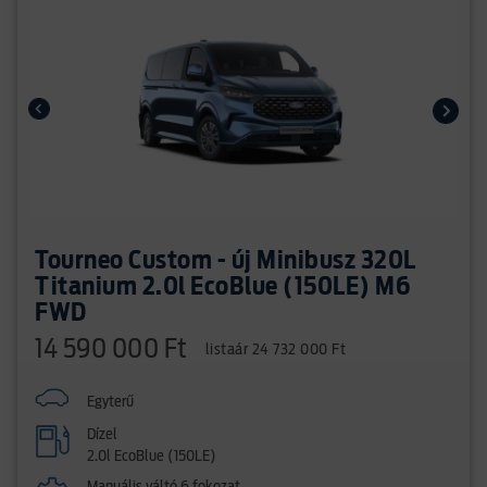
Tourneo Custom - új Minibusz 320L
Titanium 2.0l EcoBlue (150LE) M6
FWD
14 590 000 Ft
listaár 24 732 000 Ft
Egyterű
Dízel
2.0l EcoBlue (150LE)