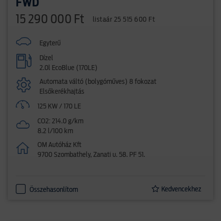
FWD
15 290 000 Ft
listaár 25 515 600 Ft
Egyterű
Dízel
2.0l EcoBlue (170LE)
Automata váltó (bolygóműves) 8 fokozat
Elsőkerékhajtás
125 KW / 170 LE
CO2: 214.0 g/km
8.2 l/100 km
OM Autóház Kft
9700 Szombathely, Zanati u. 58. PF 51.
Kedvencekhez
Összehasonlítom