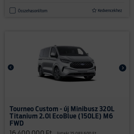
Kedvencekhez
Összehasonlítom
Tourneo Custom - új Minibusz 320L
Titanium 2.0l EcoBlue (150LE) M6
FWD
16 400 000 Ft
listaár 25 083 600 Ft