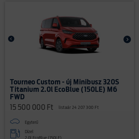
Tourneo Custom - új Minibusz 320S
Titanium 2.0l EcoBlue (150LE) M6
FWD
15 500 000 Ft
listaár 24 207 300 Ft
Egyterű
Dízel
2.0l EcoBlue (150LE)