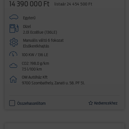
14 390 000 Ft
listaár 24 454 500 Ft
Egyterű
Dízel
2.0l EcoBlue (136LE)
Manuális váltó 6 fokozat
Elsőkerékhajtás
100 KW / 136 LE
CO2: 198.0 g/km
7.5 l/100 km
OM Autóház Kft
9700 Szombathely, Zanati u. 58. PF 51.
Kedvencekhez
Összehasonlítom