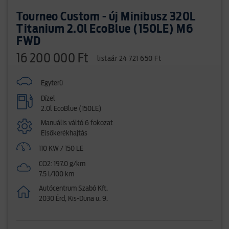
Tourneo Custom - új Minibusz 320L
Titanium 2.0l EcoBlue (150LE) M6
FWD
16 200 000 Ft
listaár 24 721 650 Ft
Egyterű
Dízel
2.0l EcoBlue (150LE)
Manuális váltó 6 fokozat
Elsőkerékhajtás
110 KW / 150 LE
CO2: 197.0 g/km
7.5 l/100 km
Autócentrum Szabó Kft.
2030 Érd, Kis-Duna u. 9.