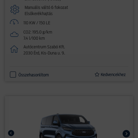
Manuális váltó 6 fokozat
Elsőkerékhajtás
110 KW / 150 LE
CO2: 195.0 g/km
7.4 l/100 km
Autócentrum Szabó Kft.
2030 Érd, Kis-Duna u. 9.
Kedvencekhez
Összehasonlítom