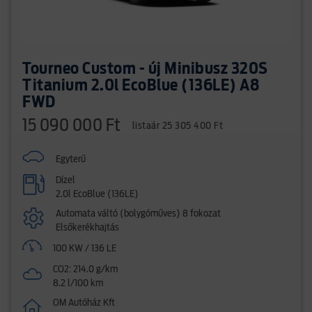
Tourneo Custom - új Minibusz 320S
Titanium 2.0l EcoBlue (136LE) A8
FWD
15 090 000 Ft
listaár 25 305 400 Ft
Egyterű
Dízel
2.0l EcoBlue (136LE)
Automata váltó (bolygóműves) 8 fokozat
Elsőkerékhajtás
100 KW / 136 LE
CO2: 214.0 g/km
8.2 l/100 km
OM Autóház Kft