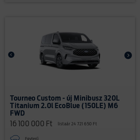
Tourneo Custom - új Minibusz 320L
Titanium 2.0l EcoBlue (150LE) M6
FWD
16 100 000 Ft
listaár 24 721 650 Ft
Egyterű