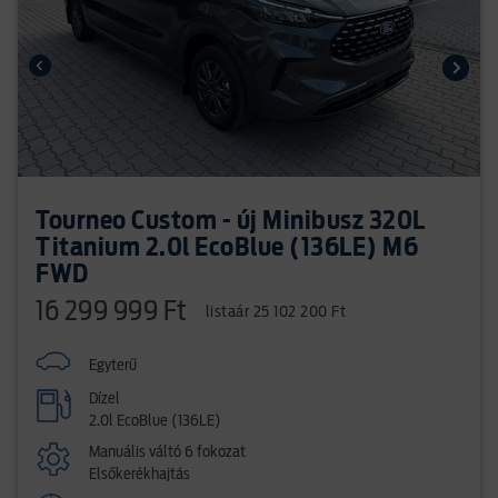
Tourneo Custom - új Minibusz 320L
Titanium 2.0l EcoBlue (136LE) M6
FWD
16 299 999 Ft
listaár 25 102 200 Ft
Egyterű
Dízel
2.0l EcoBlue (136LE)
Manuális váltó 6 fokozat
Elsőkerékhajtás