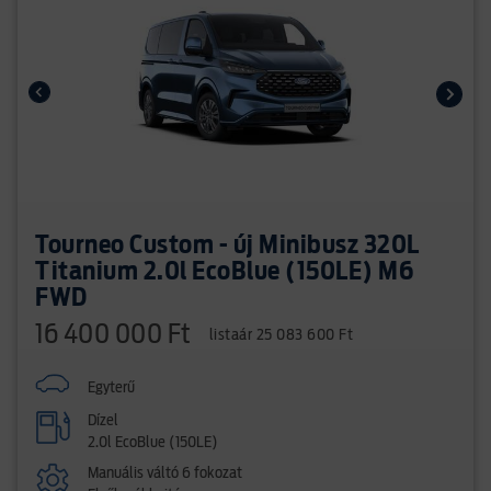
Tourneo Custom - új Minibusz 320L
Titanium 2.0l EcoBlue (150LE) M6
FWD
16 400 000 Ft
listaár 25 083 600 Ft
Egyterű
Dízel
2.0l EcoBlue (150LE)
Manuális váltó 6 fokozat