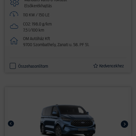
Manuális váltó 6 fokozat
Elsőkerékhajtás
110 KW / 150 LE
CO2: 198.0 g/km
7.5 l/100 km
OM Autóház Kft
9700 Szombathely, Zanati u. 58. PF 51.
Kedvencekhez
Összehasonlítom