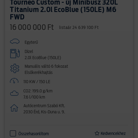
Tourneo Custom - új Minibusz 320L
Titanium 2.0l EcoBlue (150LE) M6
FWD
16 000 000 Ft
listaár 24 639 100 Ft
Egyterű
Dízel
2.0l EcoBlue (150LE)
Manuális váltó 6 fokozat
Elsőkerékhajtás
110 KW / 150 LE
CO2: 199.0 g/km
7.6 l/100 km
Autócentrum Szabó Kft.
2030 Érd, Kis-Duna u. 9.
Kedvencekhez
Összehasonlítom