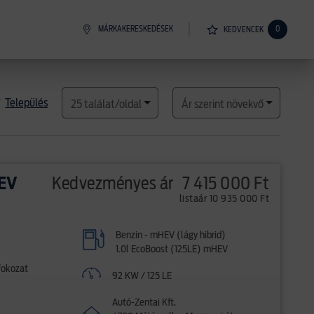
MÁRKAKERESKEDÉSEK
0
KEDVENCEK
Település
25 találat/oldal
Ár szerint növekvő
HEV
Kedvezményes ár
7 415 000 Ft
listaár 10 935 000 Ft
Benzin - mHEV (lágy hibrid)
1.0l EcoBoost (125LE) mHEV
fokozat
92 KW / 125 LE
Autó-Zentai Kft.