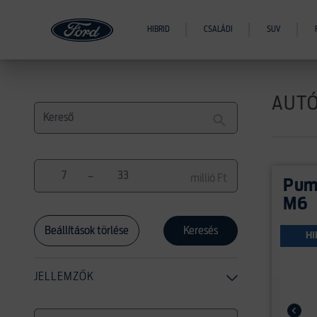
HIBRID
CSALÁDI
SUV
AUT
–
millió Ft
Puma
M6
Beállítások törlése
HI
JELLEMZŐK