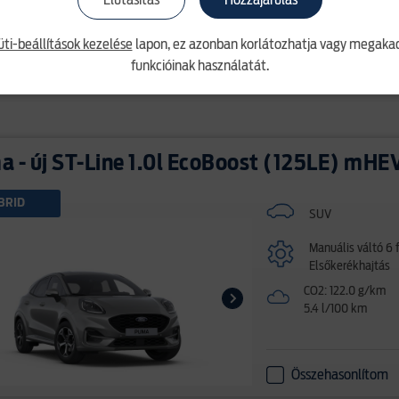
Elutasítás
Hozzájárulás
5.3 l/100 km
üti-beállítások kezelése
lapon, ez azonban korlátozhatja vagy megakad
funkcióinak használatát.
Összehasonlítom
 - új ST-Line 1.0l EcoBoost (125LE) mHE
BRID
SUV
Manuális váltó 6 
Elsőkerékhajtás
CO2: 122.0 g/km
5.4 l/100 km
Összehasonlítom