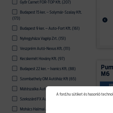
Győr Carnet FOR-TOP Kft. (207)
Budapest 15 ker. – Solymár-Szalay Kft.
(173)
Budapest 9 ker. – Auto-Fort Kft. (161)
Nyíregyháza Vagép Zrt. (151)
Veszprém Autó-Nexus Kft. (111)
Kecskemét Hovány Kft. (97)
Puma
Budapest 22 ker. – Ivanics Kft. (88)
M6
Szombathely OM Autóház Kft (65)
HI
Mátészalka Autó-Zentai Kft. (43)
A ford.hu sütiket és hasonló techno
Szekszárd FX Autóház Kft. (31)
Mohács Halmai Autóház Kft. (30)