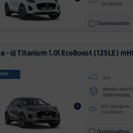
5.4 l/100 km
Összehasonlítom
 - új Titanium 1.0l EcoBoost (125LE) m
BRID
SUV
Manuális váltó 6 
Elsőkerékhajtás
CO2: 122.0 g/km
5.4 l/100 km
Összehasonlítom