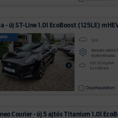
 - új ST-Line 1.0l EcoBoost (125LE) mHE
BRID
SUV
Manuális váltó 6 
Elsőkerékhajtás
CO2: 122.0 g/km
5.4 l/100 km
Összehasonlítom
neo Courier - új 5 ajtós Titanium 1.0l Eco