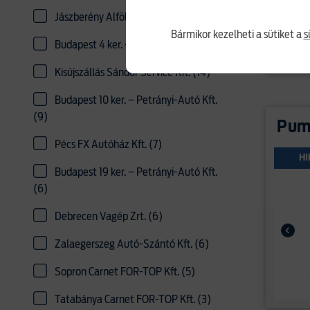
Jászberény Alföld Autóház Kft. (24)
Bármikor kezelheti a sütiket a
s
Budapest 4 ker. – Auto-Fort Kft. (17)
Kisújszállás Sándor Service Kft. (14)
Budapest 10 ker. – Petrányi-Autó Kft.
(9)
Puma
Pécs FX Autóház Kft. (7)
HI
Budapest 19 ker. – Petrányi-Autó Kft.
(6)
Debrecen Vagép Zrt. (6)
Zalaegerszeg Autó-Szántó Kft. (6)
Sopron Carnet FOR-TOP Kft. (5)
Tatabánya Carnet FOR-TOP Kft. (3)