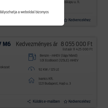
1152 Budapest, Városkapu u. 11.
ályozhatja a weboldal bizonyos
Küldés e-mailben
Kedvencekhez
V M6
Kedvezményes ár
8 055 000 Ft
listaár 11 425 000 Ft
Benzin - mHEV (lágy hibrid)
1.0l EcoBoost (125LE) mHEV
fokozat
92 KW / 125 LE
Ivanics Kft.
1221 Budapest, Hajó u. 3
Küldés e-mailben
Kedvencekhez