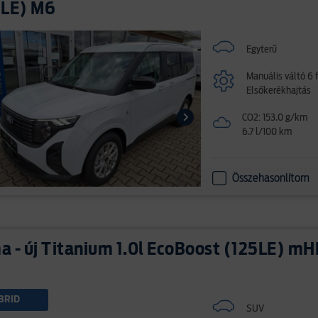
5LE) M6
Egyterű
Manuális váltó 6 
Elsőkerékhajtás
CO2: 153.0 g/km
6.7 l/100 km
Összehasonlítom
 - új Titanium 1.0l EcoBoost (125LE) m
BRID
SUV