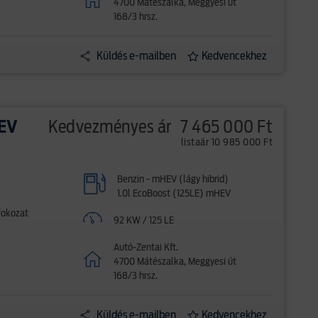
4700 Mátészalka, Meggyesi út
168/3 hrsz.
Küldés e-mailben
Kedvencekhez
HEV
Kedvezményes ár
7 465 000 Ft
listaár 10 985 000 Ft
Benzin - mHEV (lágy hibrid)
1.0l EcoBoost (125LE) mHEV
fokozat
92 KW / 125 LE
Autó-Zentai Kft.
4700 Mátészalka, Meggyesi út
168/3 hrsz.
Küldés e-mailben
Kedvencekhez