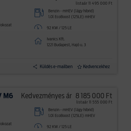
listaár 11 495 000 Ft
Benzin - mHEV (lágy hibrid)
1.0l EcoBoost (125LE) mHEV
fokozat
92 KW / 125 LE
Ivanics Kft.
1221 Budapest, Hajó u. 3
Küldés e-mailben
Kedvencekhez
V M6
Kedvezményes ár
8 185 000 Ft
listaár 11 555 000 Ft
Benzin - mHEV (lágy hibrid)
1.0l EcoBoost (125LE) mHEV
fokozat
92 KW / 125 LE