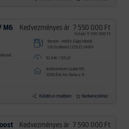
V M6
Kedvezményes ár
7 550 000 Ft
listaár 11 390 000 Ft
Benzin - mHEV (lágy hibrid)
1.0l EcoBoost (125LE) mHEV
fokozat
92 KW / 125 LE
Autócentrum Szabó Kft.
2030 Érd, Kis-Duna u. 9.
Küldés e-mailben
Kedvencekhez
Boost
Kedvezményes ár
7 590 000 Ft