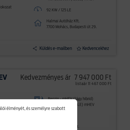
fokozat
92 KW / 125 LE
Halmai Autóház Kft.
7700 Mohács, Budapesti út 29.
Küldés e-mailben
Kedvencekhez
HEV
Kedvezményes ár
7 947 000 Ft
listaár 11 467 000 Ft
Benzin - mHEV (lágy hibrid)
1.0l EcoBoost (125LE) mHEV
nálói élményét, és személyre szabott
fokozat
92 KW / 125 LE
Solymár-Szalay Kft.