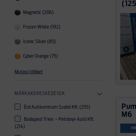
(12
Magnetic (206)
Frozen White (192)
Iconic Silver (85)
Cyber Orange (75)
Mutass többet
MÁRKAKERESKEDÉSEK
Puma
Érd Autócentrum Szabó Kft. (255)
M6
Budapest 11 ker. – Petrányi-Autó Kft.
(214)
HI