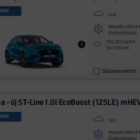
BRID
SUV
Manuális váltó 6 
Elsőkerékhajtás
CO2: 122.0 g/km
5.4 l/100 km
Összehasonlítom
 - új ST-Line 1.0l EcoBoost (125LE) mHE
BRID
SUV
Manuális váltó 6 
Elsőkerékhajtás