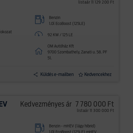
listaár 11 129 200 Ft
Benzin
1.0l EcoBoost (125LE)
fokozat
92 KW / 125 LE
OM Autóház Kft
9700 Szombathely, Zanati u. 58. PF
51.
Küldés e-mailben
Kedvencekhez
HEV
Kedvezményes ár
7 780 000 Ft
listaár 11 300 000 Ft
Benzin - mHEV (lágy hibrid)
1.0l EcoBoost (125LE) mHEV