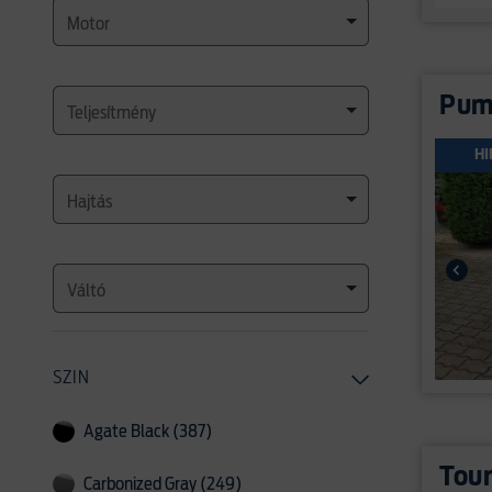
Motor
Puma
Teljesítmény
HI
Hajtás
Váltó
SZIN
Agate Black (387)
Tour
Carbonized Gray (249)