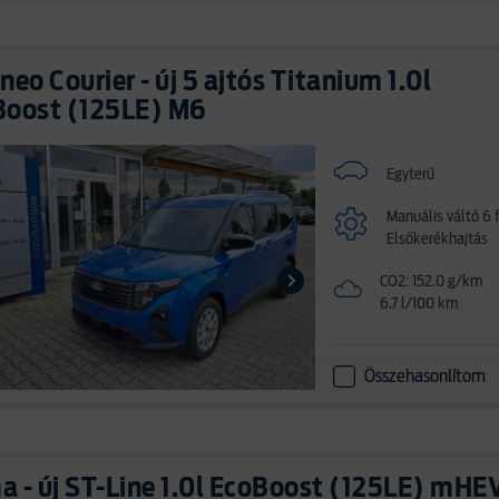
neo Courier - új 5 ajtós Titanium 1.0l
Boost (125LE) M6
Egyterű
Manuális váltó 6 
Elsőkerékhajtás
CO2: 152.0 g/km
6.7 l/100 km
Összehasonlítom
 - új ST-Line 1.0l EcoBoost (125LE) mHE