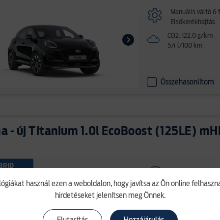
Manuális váltó 6 
Elsőkerékhajtás
CO2: 122.0 g/km
5.4 l/100 km
Összehasonlítom
 - új Titanium 1.0l EcoBoost (125LE) m
BRID
SUV
lógiákat használ ezen a weboldalon, hogy javítsa az Ön online felhasz
Manuális váltó 6 
hirdetéseket jelenítsen meg Önnek.
Elsőkerékhajtás
CO2: 120.0 g/km