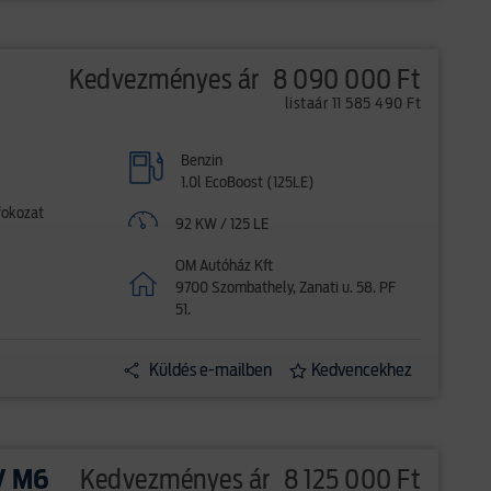
Kedvezményes ár
8 090 000 Ft
listaár 11 585 490 Ft
Benzin
1.0l EcoBoost (125LE)
fokozat
92 KW / 125 LE
OM Autóház Kft
9700 Szombathely, Zanati u. 58. PF
51.
Küldés e-mailben
Kedvencekhez
V M6
Kedvezményes ár
8 125 000 Ft