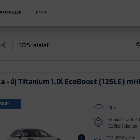
PERFORMANCE
PICKUP
ÓK
1725 találat
 - új Titanium 1.0l EcoBoost (125LE) m
BRID
SUV
Manuális váltó 6 
Elsőkerékhajtás
CO2: 122.0 g/km