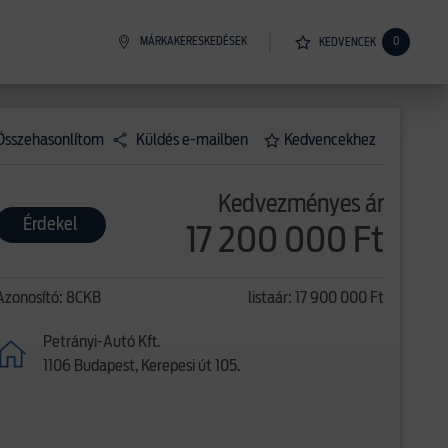
MÁRKAKERESKEDÉSEK
0
KEDVENCEK
Összehasonlítom
Küldés e-mailben
Kedvencekhez
Kedvezményes ár
Érdekel
17 200 000 Ft
Azonosító: 8CKB
listaár: 17 900 000 Ft
Petrányi-Autó Kft.
1106 Budapest, Kerepesi út 105.