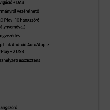
vigáció + DAB
rmányról vezérelhető
O Play - 10 hangszóró
élynyomóval)
ngvezérlés
p Link Android Auto/Apple
rPlay + 2 USB
szhelyzeti asszisztens
hangszóró