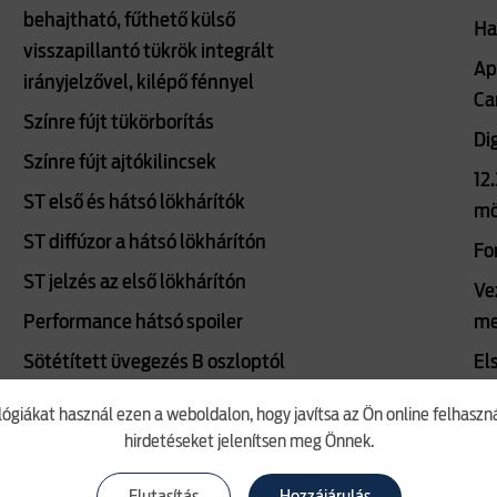
behajtható, fűthető külső
Ha
visszapillantó tükrök integrált
Ap
irányjelzővel, kilépő fénnyel
Ca
Színre fújt tükörborítás
Di
Színre fújt ajtókilincsek
12.
ST első és hátsó lökhárítók
mö
ST diffúzor a hátsó lökhárítón
Fo
ST jelzés az első lökhárítón
Ve
Performance hátsó spoiler
me
Sötétített üvegezés B oszloptól
El
hátrafelé
Be
lógiákat használ ezen a weboldalon, hogy javítsa az Ön online felhasz
(Titanium sedan, Titanium Business
hirdetéseket jelenítsen meg Önnek.
Sö
és X szériákon)
ST