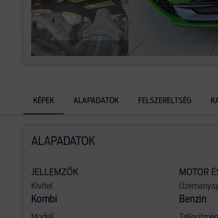
KÉPEK
ALAPADATOK
FELSZERELTSÉG
K
ALAPADATOK
JELLEMZŐK
MOTOR É
Kivitel
Üzemanya
Kombi
Benzin
Modell
Teljesítmé