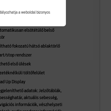
rrással
ályozhatja a weboldal bizonyos
ektromos kézifék
tomata esőérzékelős ablaktörlők
tomatikusan elsötétülő belső
kör
lítható fokozatú hátsó ablaktörlő
art/stop rendszer
thető első ülések
zetéknélküli töltőfelület
ad Up Display
gjeleníthető adatok: Jelzőtáblák,
bességhatár, aktuális sebesség,
vigációs információk, vészhelyzeti