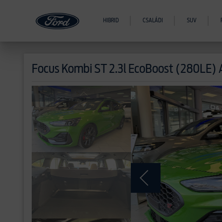
HIBRID
CSALÁDI
SUV
Focus
Kombi ST 2.3l EcoBoost (280LE) 
>