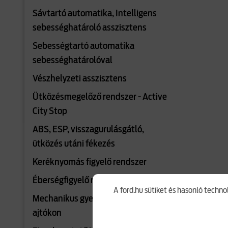
Sávtartó automatika, Intelligens
sebességhatároló asszisztens
Sebességtartó automatika
sebességhatárolóval
Vészhelyzeti asszisztens
Ütközésmegelőző rendszer - Active
City Stop
ABS, ESP, visszagurulásgátló,
ütközés utáni fékezés
Keréknyomás figyelő rendszer
Éberségfigyelő rendszer
A ford.hu sütiket és hasonló techno
Mechanikus gyerekzár a hátsó
ajtókon