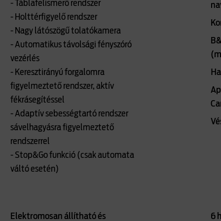
- Táblafelismerő rendszer
na
- Holttérfigyelő rendszer
Ko
- Nagy látószögű tolatókamera
B&
- Automatikus távolsági fényszóró
(m
vezérlés
- Keresztirányú forgalomra
Ha
figyelmeztető rendszer, aktív
Ap
fékrásegítéssel
Ca
- Adaptív sebességtartó rendszer
Vé
sávelhagyásra figyelmeztető
rendszerrel
- Stop&Go funkció (csak automata
váltó esetén)
Elektromosan állítható és
6 