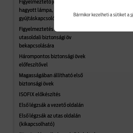
Figyelmeztető jelzések: égve
hagyott lámpa, kulcs a
Bármikor kezelheti a sütiket a
s
gyújtáskapcsolóban, ajtó nyitva
Figyelmeztetés vezető- és
utasoldali biztonsági öv
bekapcsolására
Hárompontos biztonsági övek
előfeszítővel
Magasságában állítható első
biztonsági övek
ISOFIX előkészítés
Első légzsák a vezető oldalán
Első légzsák az utas oldalán
(kikapcsolható)