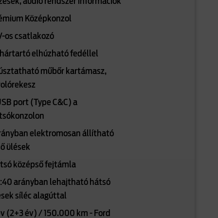
lzések, audio rendszer információk
émium Középkonzol
V-os csatlakozó
hártartó elhúzható fedéllel
úsztatható műbőr kartámasz,
rolórekesz
USB port (Type C&C) a
tsókonzolon
irányban elektromosan állítható
ső ülések
tsó középső fejtámla
:40 arányban lehajtható hátsó
ések síléc alagúttal
év (2+3 év) / 150.000 km - Ford