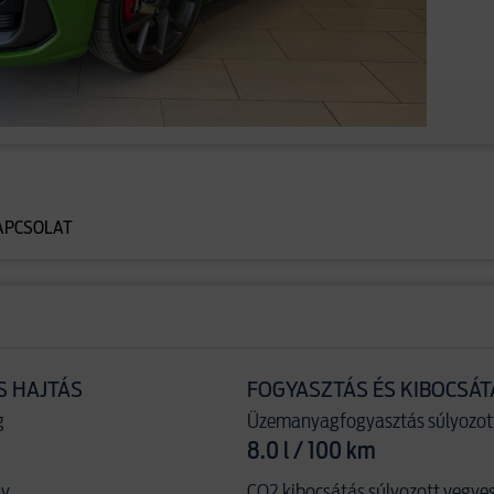
APCSOLAT
S HAJTÁS
FOGYASZTÁS ÉS KIBOCSÁT
g
Üzemanyagfogyasztás súlyozot
8.0 l / 100 km
ny
CO2 kibocsátás súlyozott vegye