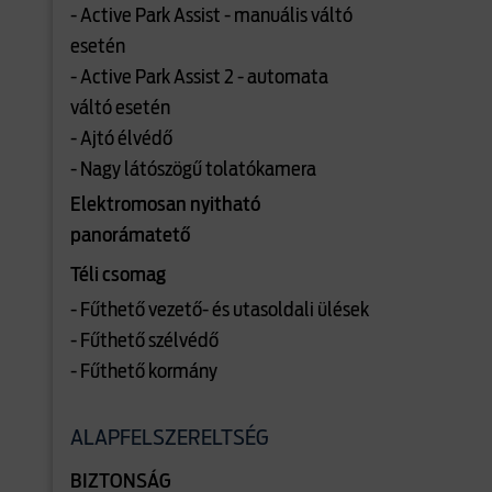
- Active Park Assist - manuális váltó
esetén
- Active Park Assist 2 - automata
váltó esetén
- Ajtó élvédő
- Nagy látószögű tolatókamera
Elektromosan nyitható
panorámatető
Téli csomag
- Fűthető vezető- és utasoldali ülések
- Fűthető szélvédő
- Fűthető kormány
ALAPFELSZERELTSÉG
BIZTONSÁG