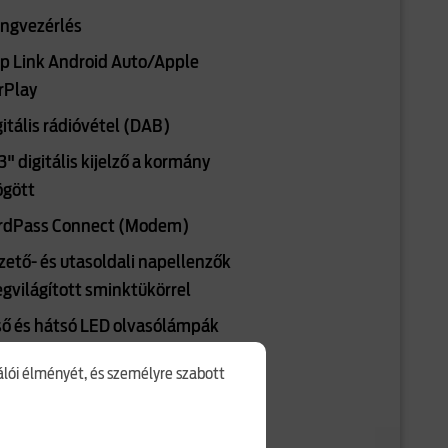
ngvezérlés
p Link Android Auto/Apple
rPlay
gitális rádióvétel (DAB)
3" digitális kijelző a kormány
gött
rdPass Connect (Modem)
zető- és utasoldali napellenzők
gvilágított sminktükörrel
ső és hátsó LED olvasólámpák
lső hangulatfény (LED)
nálói élményét, és személyre szabott
tétszürke belső tetőkárpit
 első és hátsó szőnyegek dupla