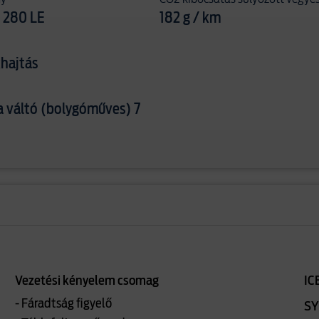
 280 LE
182 g / km
hajtás
 váltó (bolygóműves) 7
Vezetési kényelem csomag
IC
- Fáradtság figyelő
SYN