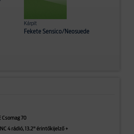
Kárpit
Fekete Sensico/Neosuede
E Csomag 70
C 4 rádió, 13.2" érintőkijelző +