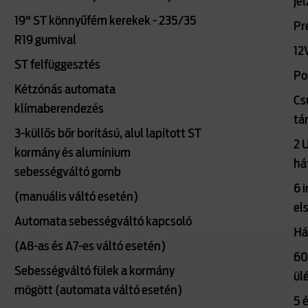
je
19" ST könnyűfém kerekek - 235/35
Pr
R19 gumival
12
ST felfüggesztés
Po
Kétzónás automata
Cs
klímaberendezés
tá
3-küllős bőr borítású, alul lapított ST
2 
kormány és alumínium
há
sebességváltó gomb
6 
(manuális váltó esetén)
el
Automata sebességváltó kapcsoló
Há
(A8-as és A7-es váltó esetén)
60
Sebességváltó fülek a kormány
ül
mögött (automata váltó esetén)
5 