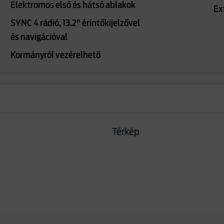
Elektromos első és hátsó ablakok
Ex
SYNC 4 rádió, 13.2" érintőkijelzővel
és navigációval
Kormányról vezérelhető
Térkép