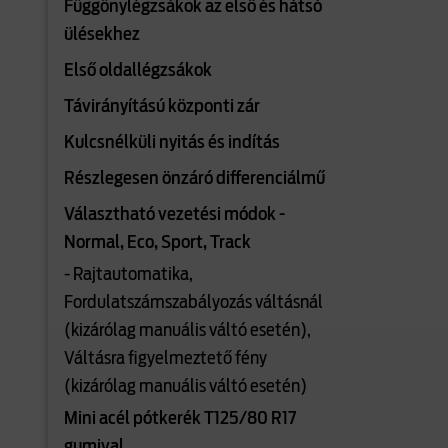
Függönylégzsákok az első és hátsó
ülésekhez
Első oldallégzsákok
Távirányítású központi zár
Kulcsnélküli nyitás és indítás
Részlegesen önzáró differenciálmű
Választható vezetési módok -
Normal, Eco, Sport, Track
- Rajtautomatika,
Fordulatszámszabályozás váltásnál
(kizárólag manuális váltó esetén),
Váltásra figyelmeztető fény
(kizárólag manuális váltó esetén)
Mini acél pótkerék T125/80 R17
gumival