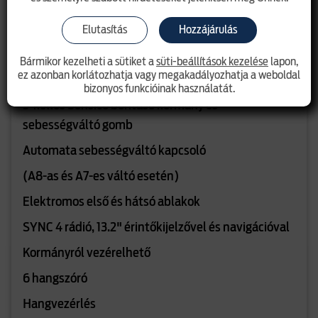
Tolatókamera
Nagy látószögű tolatókamera
Elutasítás
Hozzájárulás
16" Titanium acélkerekek - 205/60 R16 gumival
Bármikor kezelheti a sütiket a
süti-beállítások kezelése
lapon,
ez azonban korlátozhatja vagy megakadályozhatja a weboldal
Kétzónás automata klímaberendezés
bizonyos funkcióinak használatát.
3-küllős Sensico borítású kormány és
sebességváltó gomb
Automata sebességváltó kapcsoló
(A8-as és A7-es váltó esetén)
Elektromos első és hátsó ablakok
SYNC 4 rádió, 13.2" érintőkijelzővel és navigációval
Kormányról vezérelhető
6 hangszóró
Hangvezérlés