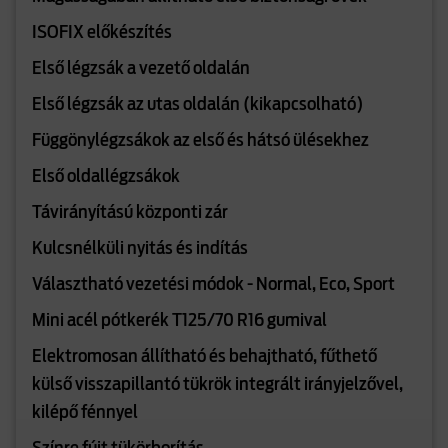
ISOFIX előkészítés
Első légzsák a vezető oldalán
Első légzsák az utas oldalán (kikapcsolható)
Függönylégzsákok az első és hátsó ülésekhez
Első oldallégzsákok
Távirányítású központi zár
Kulcsnélküli nyitás és indítás
Választható vezetési módok - Normal, Eco, Sport
Mini acél pótkerék T125/70 R16 gumival
Elektromosan állítható és behajtható, fűthető
külső visszapillantó tükrök integrált irányjelzővel,
kilépő fénnyel