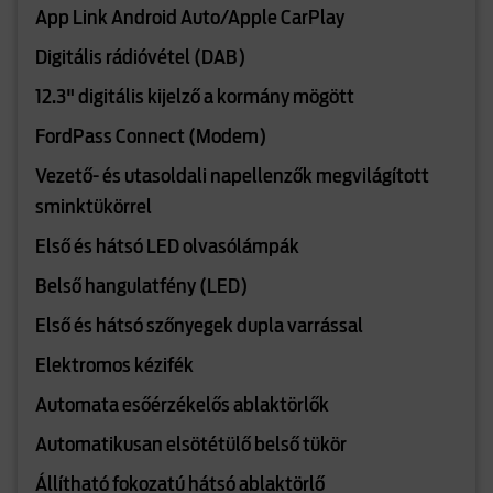
App Link Android Auto/Apple CarPlay
Digitális rádióvétel (DAB)
12.3" digitális kijelző a kormány mögött
FordPass Connect (Modem)
Vezető- és utasoldali napellenzők megvilágított
sminktükörrel
Első és hátsó LED olvasólámpák
Belső hangulatfény (LED)
Első és hátsó szőnyegek dupla varrással
Elektromos kézifék
Automata esőérzékelős ablaktörlők
Automatikusan elsötétülő belső tükör
Állítható fokozatú hátsó ablaktörlő