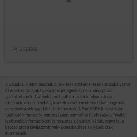
A weboldal sütiket használ. A részletes adatvédelmi és sütiszabályzatot
itt érheti el. Az árak tájékoztató jellegűek és nem minősülnek
ajánlattételnek. A weboldalon található adatok folyamatosan
frissülnek, azonban néhány kivételes esetben előfordulhat, hogy már
nem érvényesek vagy hibát tartalmaznak. A Ford KKE Kft. az oldalon
található információk pontosságáért nem vállal felelősséget. További
legfrissebb információkért és részletes ajánlatért, kérjük, vegye fel a
kapcsolatot a kiválasztott márkakereskedéssel! A képek csak
illusztrációk.