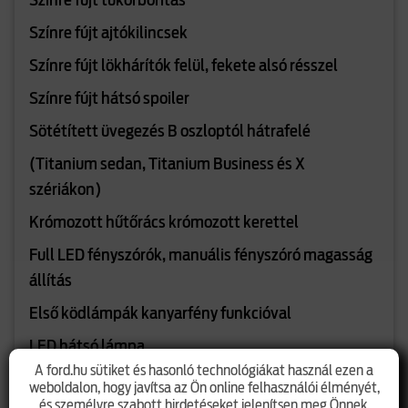
Színre fújt tükörborítás
Színre fújt ajtókilincsek
Színre fújt lökhárítók felül, fekete alsó résszel
Színre fújt hátsó spoiler
Sötétített üvegezés B oszloptól hátrafelé
(Titanium sedan, Titanium Business és X
szériákon)
Krómozott hűtőrács krómozott kerettel
Full LED fényszórók, manuális fényszóró magasság
állítás
Első ködlámpák kanyarfény funkcióval
LED hátsó lámpa
A ford.hu sütiket és hasonló technológiákat használ ezen a
Első és hátsó parkolóradar
weboldalon, hogy javítsa az Ön online felhasználói élményét,
és személyre szabott hirdetéseket jelenítsen meg Önnek.