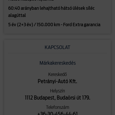
60:40 arányban lehajtható hátsó ülések síléc
alagúttal
5 év (2+3 év) / 150.000 km - Ford Extra garancia
KAPCSOLAT
Márkakereskedés
Kereskedő
Petrányi-Autó Kft.
Helyszín
1112 Budapest, Budaörsi út 179.
Telefonszám
+36-30-456-44-61