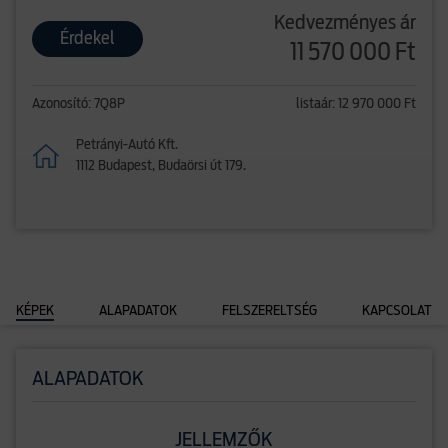
Kedvezményes ár
Érdekel
11 570 000 Ft
Azonosító: 7Q8P
listaár: 12 970 000 Ft
Petrányi-Autó Kft.
1112 Budapest, Budaörsi út 179.
KÉPEK
ALAPADATOK
FELSZERELTSÉG
KAPCSOLAT
ALAPADATOK
JELLEMZŐK