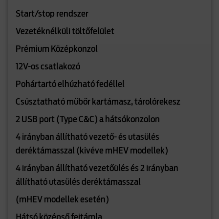
Start/stop rendszer
Vezetéknélküli töltőfelület
Prémium Középkonzol
12V-os csatlakozó
Pohártartó elhúzható fedéllel
Csúsztatható műbőr kartámasz, tárolórekesz
2 USB port (Type C&C) a hátsókonzolon
4 irányban állítható vezető- és utasülés
deréktámasszal (kivéve mHEV modellek)
4 irányban állítható vezetőülés és 2 irányban
állítható utasülés deréktámasszal
(mHEV modellek esetén)
Hátsó középső fejtámla