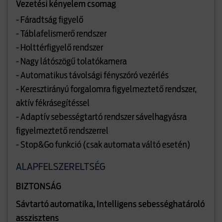
Vezetési kényelem csomag
- Fáradtság figyelő
- Táblafelismerő rendszer
- Holttérfigyelő rendszer
- Nagy látószögű tolatókamera
- Automatikus távolsági fényszóró vezérlés
- Keresztirányú forgalomra figyelmeztető rendszer,
aktív fékrásegítéssel
- Adaptív sebességtartó rendszer sávelhagyásra
figyelmeztető rendszerrel
- Stop&Go funkció (csak automata váltó esetén)
ALAPFELSZERELTSÉG
BIZTONSÁG
Sávtartó automatika, Intelligens sebességhatároló
asszisztens