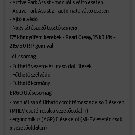
- Active Park Assist - manuális váltó esetén
- Active Park Assist 2 - automata váltó esetén
- Ajtó élvédő
- Nagy látószögű tolatókamera
17" könnyűfém kerekek - Pearl Greay, 15 küllős -
215/50 R17 gumival
Téli csomag
- Fűthető vezető- és utasoldali ülések
- Fűthető szélvédő
- Fűthető kormány
ERGO Üléscsomag
- manuálisan állítható combtámasz az első üléseken
(MHEV esetén csak a vezetőoldalin)
- ergonomikus (AGR) ülések elöl (MHEV esetén csak
a vezetőoldalon)