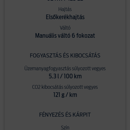
Hajtás
Elsőkerékhajtás
Váltó
Manuális váltó 6 fokozat
FOGYASZTÁS ÉS KIBOCSÁTÁS
Üzemanyagfogyasztás súlyozott vegyes
5.3 l / 100 km
CO2 kibocsátás súlyozott vegyes
121 g / km
FÉNYEZÉS ÉS KÁRPIT
Szín