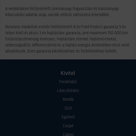
A weboldalon feltüntetett üzemanyag-fogyasztási és károsanyag-
kibocsátási adatok alap, opciók nélküli változatra értendőek.
Bizonyos modellek esetén feltűntetett 8 év Ford Protect garancia 5 év
teljes körű és plusz 3 év hajtáslánc garancia, ami maximum 150 000 km
futásteljesítményig érvényes. Hajtáslánc elemei: hajtómű/motor,
sebességváltó, differenciálmű és a hajtási energia átvitelében részt vevő
alkatrészek. Ezen garancia kikötésekhez és feltételekhez kötött.
Kivitel
Ferdehátú
Lépcsőshátú
Kombi
SUV
Egyterű
Coupé
Cabrio