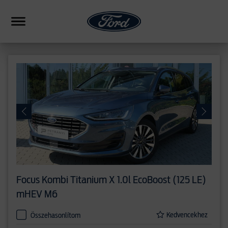
HIBRID
CSALÁDI
SUV
FORMANCE
PICKUP
ERESKEDÉSEK
Focus
Kombi Titanium X 1.0l EcoBoost (125 LE)
HASONLÍTÁS
mHEV M6
Kedvencekhez
Összehasonlítom