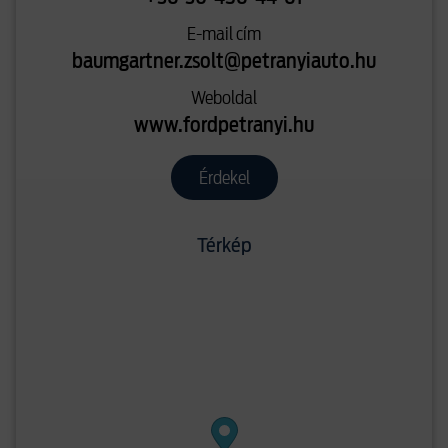
E-mail cím
baumgartner.zsolt@petranyiauto.hu
Weboldal
www.fordpetranyi.hu
Érdekel
Térkép