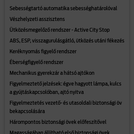
Sebességtartó automatika sebességhatárolóval
Vészhelyzeti asszisztens
Ütközésmegelőző rendszer - Active City Stop
ABS, ESP, visszagurulásgátló, ütközés utáni fékezés
Keréknyomás figyelő rendszer
Éberségfigyelő rendszer
Mechanikus gyerekzár a hátsó ajtókon
Figyelmeztető jelzések: égve hagyott lámpa, kulcs
a gyújtáskapcsolóban, ajtó nyitva
Figyelmeztetés vezető- és utasoldali biztonsági öv
bekapcsolására
Hárompontos biztonsági övek előfeszítővel
Magasságában állítható első biztonsági övek