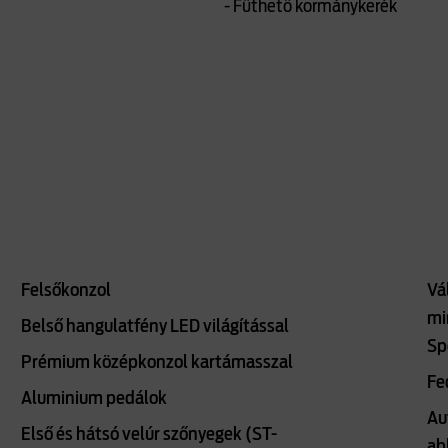
- Fűthető kormánykerék
Felsőkonzol
Vá
mi
Belső hangulatfény LED világítással
Sp
Prémium középkonzol kartámasszal
Fe
Aluminium pedálok
Au
Első és hátsó velúr szőnyegek (ST-
ab