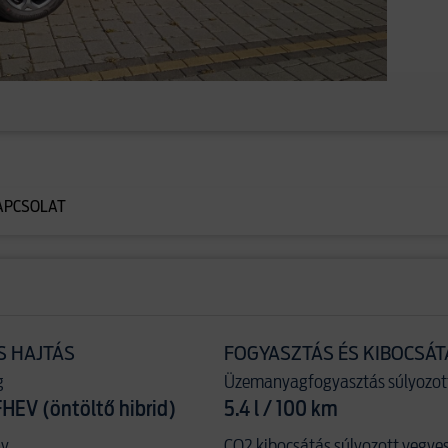
APCSOLAT
S HAJTÁS
FOGYASZTÁS ÉS KIBOCSÁT
g
Üzemanyagfogyasztás súlyozot
FHEV (öntöltő hibrid)
5.4 l / 100 km
ny
CO2 kibocsátás súlyozott vegye