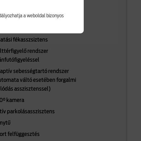
szisztens
ályozhatja a weboldal bizonyos
vábbfejlesztett táblafelismerő
ndszer
latási fékasszsiztens
lttérfigyelő rendszer
ánfutófigyeléssel
aptív sebességtartó rendszer
utomata váltó esetében forgalmi
rlódás asszisztenssel)
0° kamera
tív parkolásasszisztens
ánytű
ort felfüggesztés