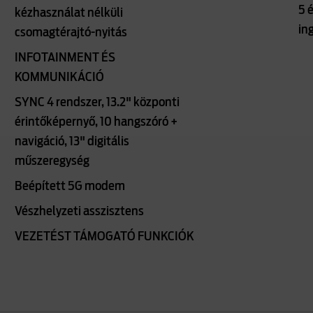
5 
kézhasználat nélküli
in
csomagtérajtó-nyitás
INFOTAINMENT ÉS
KOMMUNIKÁCIÓ
SYNC 4 rendszer, 13.2" központi
érintőképernyő, 10 hangszóró +
navigáció, 13" digitális
műszeregység
Beépített 5G modem
Vészhelyzeti asszisztens
VEZETÉST TÁMOGATÓ FUNKCIÓK