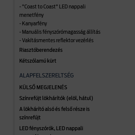
- "Coast to Coast" LED nappali
menetfény
- Kanyarfény
- Manuális fényszórómagasság állítás
- Vakításmentes reflektor vezérlés
Riasztóberendezés
Kétszólamú kürt
ALAPFELSZERELTSÉG
KÜLSŐ MEGJELENÉS
Színrefújt lökhárítók (elöl, hátul)
A lökhárító alsó és felső része is
színrefújt
LED fényszórók, LED nappali