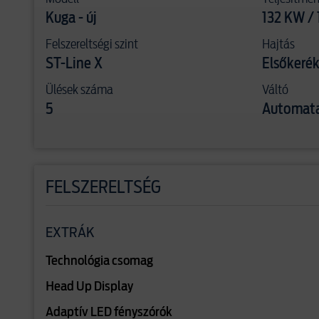
Kuga - új
132 KW / 
Felszereltségi szint
Hajtás
ST-Line X
Elsőkerék
Ülések száma
Váltó
5
Automata
FELSZERELTSÉG
EXTRÁK
Technológia csomag
Head Up Display
Adaptív LED fényszórók