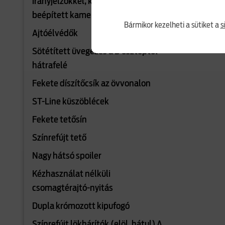
irányjelzőkkel, kilépőfénnyel és
beépített kamerával
Bármikor kezelheti a sütiket a
s
Ajtóélvédők
Sötétített üvegezés a B osztoptól
hátrafelé
Fekete díszítőcsík az övvonalon
ST-Line küszöblécek
Fekete tetősín
Színrefújt tető
Nagy hátsó spoiler
Kézhasználat nélküli
csomagtérajtó-nyitás
Dupla krómozott kipufogó
Színrefújt lökhárítók (elöl, hátul) A