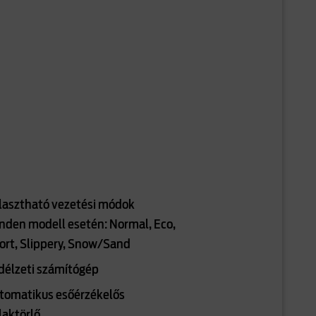
lasztható vezetési módok
nden modell esetén: Normal, Eco,
ort, Slippery, Snow/Sand
délzeti számítógép
tomatikus esőérzékelős
laktörlő