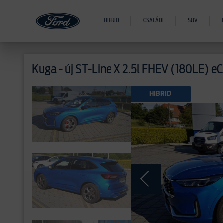
HIBRID
CSALÁDI
SUV
Kuga - új
ST-Line X 2.5l FHEV (180LE) e
>
HIBRID