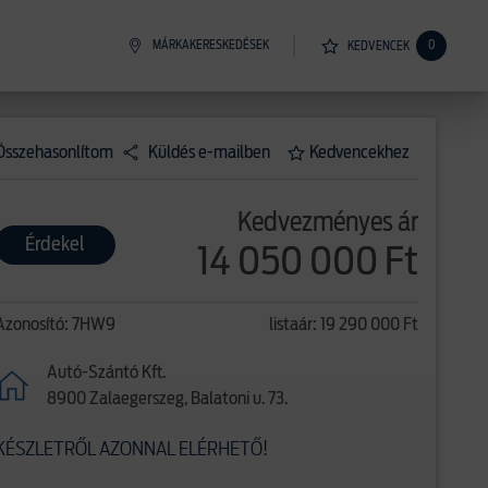
MÁRKAKERESKEDÉSEK
0
KEDVENCEK
Összehasonlítom
Küldés e-mailben
Kedvencekhez
Kedvezményes ár
Érdekel
14 050 000 Ft
Azonosító: 7HW9
listaár: 19 290 000 Ft
Autó-Szántó Kft.
8900 Zalaegerszeg, Balatoni u. 73.
KÉSZLETRŐL AZONNAL ELÉRHETŐ!