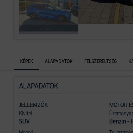
KÉPEK
ALAPADATOK
FELSZERELTSÉG
K
ALAPADATOK
JELLEMZŐK
MOTOR É
Kivitel
Üzemanya
SUV
Benzin - 
Modell
Teljesítmé