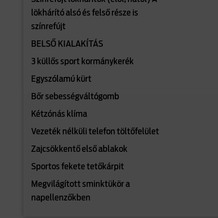
lökhárító alsó és felső része is
színrefújt
BELSŐ KIALAKÍTÁS
3 küllős sport kormánykerék
Egyszólamú kürt
Bőr sebességváltógomb
Kétzónás klíma
Vezeték nélküli telefon töltőfelület
Zajcsökkentő első ablakok
Sportos fekete tetőkárpit
Megvilágított sminktükör a
napellenzőkben