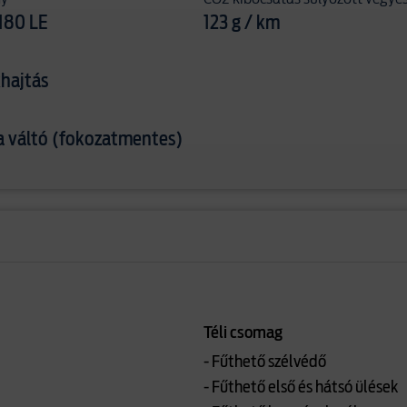
180 LE
123 g / km
hajtás
 váltó (fokozatmentes)
Téli csomag
- Fűthető szélvédő
- Fűthető első és hátsó ülések