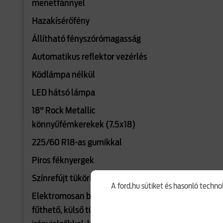
menetfánnyel
Hazakísérőfény
Állítható fényszórómagasság
Automatikus reflektor vezérlés
Ködlámpa nélkül
LED hátsó lámpa
18" Rock Metallic
könnyűfémkerekek (7.5x18)
225/60 R18-as gumikkal
Piros féknyergek
Színrefújt tükörházak
A ford.hu sütiket és hasonló techno
Elektromosan behajtható, állítható,
fűthető, külső tükrök integrált