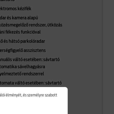
ektromos kézifék
dar és kamera alapú
közésmegelőző rendszer, ütközás
áni fékezés funkcióval
ső és hátsó parkolóradar
erségfigyelő asszisztens
nuális váltó esetében: sávtartó
tomatika sávelhagyásra
gyelmeztető rendszerrel
tomata váltó esetében: sávtartó
tomatika, sávelhagyásra
nálói élményét, és személyre szabott
gyelmeztető rendszer, sávközép-
rtó funkcióval
telligens sebességtartó