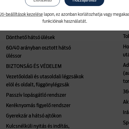
Elutasítás
Hozzájárulás
as
Tárolózseb az első ülések
üti-beállítások kezelése
lapon, ez azonban korlátozhatja vagy megakad
hátuljában
To
funkcióinak használatát.
re
Csúsztatható hátsó üléssor
To
Dönthető hátsó ülések
Ho
60/40 arányban osztott hátsó
ut
üléssor
Ad
BIZTONSÁG ÉS VÉDELEM
(a
Vezetőoldali és utasoldali légzsákok
to
elöl és oldalt, függönylégzsák
36
Passzív lopásgátló rendszer
Ak
Keréknyomás figyelő rendszer
Ir
Gyerekzár a hátsó ajtókon
Sp
Kulcsnélküli nyitás és indítás,