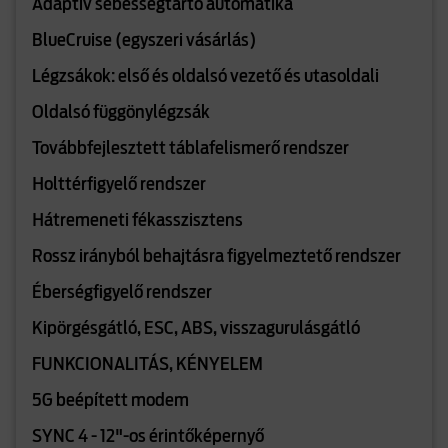
Adaptív sebességtartó automatika
BlueCruise (egyszeri vásárlás)
Légzsákok: első és oldalsó vezető és utasoldali
Oldalsó függönylégzsák
Továbbfejlesztett táblafelismerő rendszer
Holttérfigyelő rendszer
Hátremeneti fékasszisztens
Rossz irányból behajtásra figyelmeztető rendszer
Éberségfigyelő rendszer
Kipörgésgátló, ESC, ABS, visszagurulásgátló
FUNKCIONALITÁS, KÉNYELEM
5G beépített modem
SYNC 4 - 12"-os érintőképernyő