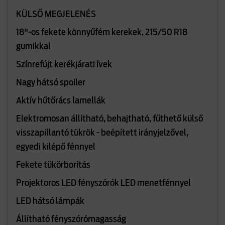
KÜLSŐ MEGJELENÉS
18"-os fekete könnyűfém kerekek, 215/50 R18
gumikkal
Színrefújt kerékjárati ívek
Nagy hátsó spoiler
Aktív hűtőrács lamellák
Elektromosan állítható, behajtható, fűthető külső
visszapillantó tükrök - beépített irányjelzővel,
egyedi kilépő fénnyel
Fekete tükörborítás
Projektoros LED fényszórók LED menetfénnyel
LED hátsó lámpák
Állítható fényszórómagasság