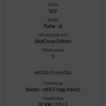
Kivitel
SUV
Modell
Puma - új
Felszereltségi szint
BlueCruise Edition
Ülések száma
5
MOTOR ÉS HAJTÁS
Üzemanyag
Benzin - mHEV (lágy hibrid)
Teljesítmény
92 KW / 125 LE