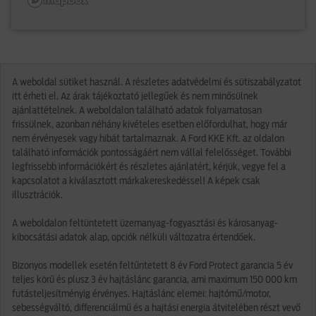
A weboldal sütiket használ. A részletes adatvédelmi és sütiszabályzatot
itt érheti el. Az árak tájékoztató jellegűek és nem minősülnek
ajánlattételnek. A weboldalon található adatok folyamatosan
frissülnek, azonban néhány kivételes esetben előfordulhat, hogy már
nem érvényesek vagy hibát tartalmaznak. A Ford KKE Kft. az oldalon
található információk pontosságáért nem vállal felelősséget. További
legfrissebb információkért és részletes ajánlatért, kérjük, vegye fel a
kapcsolatot a kiválasztott márkakereskedéssel! A képek csak
illusztrációk.
A weboldalon feltüntetett üzemanyag-fogyasztási és károsanyag-
kibocsátási adatok alap, opciók nélküli változatra értendőek.
Bizonyos modellek esetén feltűntetett 8 év Ford Protect garancia 5 év
teljes körű és plusz 3 év hajtáslánc garancia, ami maximum 150 000 km
futásteljesítményig érvényes. Hajtáslánc elemei: hajtómű/motor,
sebességváltó, differenciálmű és a hajtási energia átvitelében részt vevő