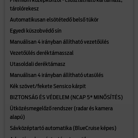
Prémium középkonzol - csúsztatható kartámasz,
tárolórekesz
Automatikusan elsötétedő belső tükör
Egyedi küszobvédő sín
Manuálisan 4 irányban állítható vezetőülés
Vezetőülés deréktámasszal
Utasoldali deréktámasz
Manuálisan 4 irányban állítható utasülés
Kék szövet/fekete Sensico kárpit
BIZTONSÁG ÉS VÉDELEM (NCAP 5* MINŐSÍTÉS)
Ütközésmegelőző rendszer (radar és kamera
alapú)
Sávközéptartó automatika (BlueCruise képes)