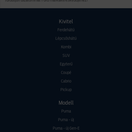
forduljon bizalommal Ford márkakereskedőjéhez!
Kivitel
Ferdehátú
Lépcsőshátú
Kombi
SUV
Egyterű
Coupé
Cabrio
Pickup
Modell
Puma
Puma - új
Puma - új Gen-E