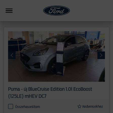
HIBRID
CSALÁDI
SUV
FORMANCE
PICKUP
ERESKEDÉSEK
Puma - új
BlueCruise Edition 1.0l EcoBoost
HASONLÍTÁS
(125LE) mHEV DC7
Kedvencekhez
Összehasonlítom