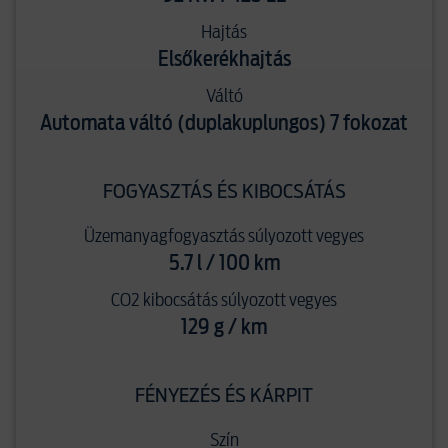
Hajtás
Elsőkerékhajtás
Váltó
Automata váltó (duplakuplungos) 7 fokozat
FOGYASZTÁS ÉS KIBOCSÁTÁS
Üzemanyagfogyasztás súlyozott vegyes
5.7 l / 100 km
CO2 kibocsátás súlyozott vegyes
129 g / km
FÉNYEZÉS ÉS KÁRPIT
Szín