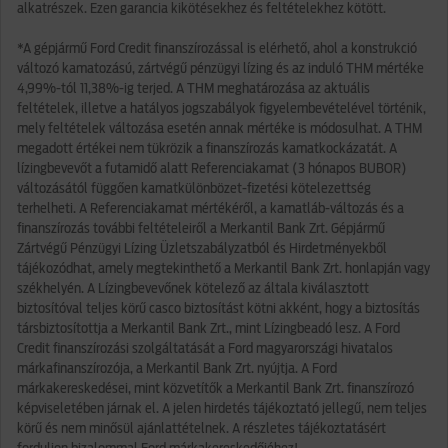
alkatrészek. Ezen garancia kikötésekhez és feltételekhez kötött.
*A gépjármű Ford Credit finanszírozással is elérhető, ahol a konstrukció
változó kamatozású, zártvégű pénzügyi lízing és az induló THM mértéke
4,99%-tól 11,38%-ig terjed. A THM meghatározása az aktuális
feltételek, illetve a hatályos jogszabályok figyelembevételével történik,
mely feltételek változása esetén annak mértéke is módosulhat. A THM
megadott értékei nem tükrözik a finanszírozás kamatkockázatát. A
lízingbevevőt a futamidő alatt Referenciakamat (3 hónapos BUBOR)
változásától függően kamatkülönbözet-fizetési kötelezettség
terhelheti. A Referenciakamat mértékéről, a kamatláb-változás és a
finanszírozás további feltételeiről a Merkantil Bank Zrt. Gépjármű
Zártvégű Pénzügyi Lízing Üzletszabályzatból és Hirdetményekből
tájékozódhat, amely megtekinthető a Merkantil Bank Zrt. honlapján vagy
székhelyén. A Lízingbevevőnek kötelező az általa kiválasztott
biztosítóval teljes körű casco biztosítást kötni akként, hogy a biztosítás
társbiztosítottja a Merkantil Bank Zrt., mint Lízingbeadó lesz. A Ford
Credit finanszírozási szolgáltatását a Ford magyarországi hivatalos
márkafinanszírozója, a Merkantil Bank Zrt. nyújtja. A Ford
márkakereskedései, mint közvetítők a Merkantil Bank Zrt. finanszírozó
képviseletében járnak el. A jelen hirdetés tájékoztató jellegű, nem teljes
körű és nem minősül ajánlattételnek. A részletes tájékoztatásért