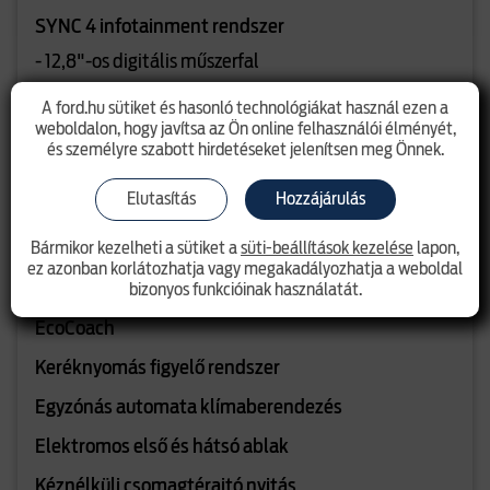
SYNC 4 infotainment rendszer
- 12,8"-os digitális műszerfal
- 12"-os érintőképernyő
A ford.hu sütiket és hasonló technológiákat használ ezen a
- Beépített navigáció
weboldalon, hogy javítsa az Ön online felhasználói élményét,
és személyre szabott hirdetéseket jelenítsen meg Önnek.
- Vezetéknélküli telefontükrözés
(Android Auto/Apple Car Play)
Elutasítás
Hozzájárulás
- 5G modem
Bármikor kezelheti a sütiket a
süti-beállítások kezelése
lapon,
- B&O audio rendszer 10 hangszóróval - 650 Watt
ez azonban korlátozhatja vagy megakadályozhatja a weboldal
Választható vezetési módok
bizonyos funkcióinak használatát.
EcoCoach
Keréknyomás figyelő rendszer
Egyzónás automata klímaberendezés
Elektromos első és hátsó ablak
Kéznélküli csomagtérajtó nyitás