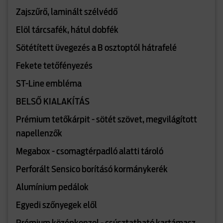
Zajszűrő, laminált szélvédő
Elöl tárcsafék, hátul dobfék
Sötétített üvegezés a B osztoptól hátrafelé
Fekete tetőfényezés
ST-Line embléma
BELSŐ KIALAKÍTÁS
Prémium tetőkárpit - sötét szövet, megvilágított
napellenzők
Megabox - csomagtérpadló alatti tároló
Perforált Sensico borításó kormánykerék
Alumínium pedálok
Egyedi szőnyegek elől