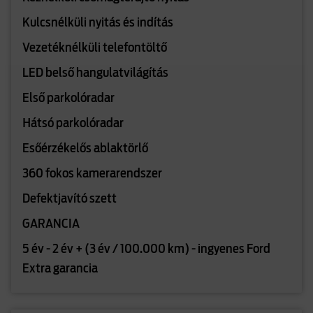
Kulcsnélküli nyitás és indítás
Vezetéknélküli telefontöltő
LED belső hangulatvilágítás
Első parkolóradar
Hátsó parkolóradar
Esőérzékelős ablaktörlő
360 fokos kamerarendszer
Defektjavító szett
GARANCIA
5 év - 2 év + (3 év / 100.000 km) - ingyenes Ford
Extra garancia