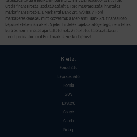
társbiztosítottja a Merkantil Bank Zrt., mint Lízingbeadó lesz. A Ford
Credit finanszírozási szolgáltatását a Ford magyarországi hivatalos
márkafinanszírozója, a Merkantil Bank Zrt. nyújtja. A Ford
márkakereskedései, mint közvetítők a Merkantil Bank Zrt. finanszírozó
képviseletében járnak el. A jelen hirdetés tájékoztató jellegű, nem teljes
körű és nem minősül ajánlattételnek. A részletes tájékoztatásért
forduljon bizalommal Ford márkakereskedőjéhez!
Kivitel
Ferdehátú
Lépcsőshátú
Kombi
SUV
Egyterű
Coupé
Cabrio
Pickup