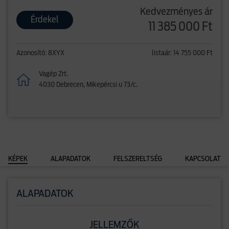
Kedvezményes ár
Érdekel
11 385 000 Ft
Azonosító: 8XYX
listaár: 14 755 000 Ft
Vagép Zrt.
4030 Debrecen, Mikepércsi u 73/c.
KÉPEK
ALAPADATOK
FELSZERELTSÉG
KAPCSOLAT
ALAPADATOK
JELLEMZŐK