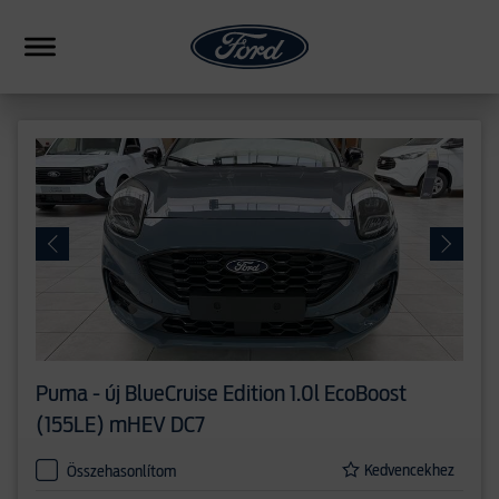
HIBRID
CSALÁDI
SUV
FORMANCE
PICKUP
ERESKEDÉSEK
Puma - új
BlueCruise Edition 1.0l EcoBoost
HASONLÍTÁS
(155LE) mHEV DC7
Kedvencekhez
Összehasonlítom