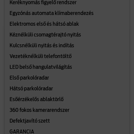
Keréknyomás figyelő rendszer
Egyzónás automata klímaberendezés
Elektromos első és hátsó ablak
Kéznélküli csomagtérajtó nyitás
Kulcsnélküli nyitás és indítás
Vezetéknélküli telefontöltő
LED belső hangulatvilágítás
Első parkolóradar
Hátsó parkolóradar
Esőérzékelős ablaktörlő
360 fokos kamerarendszer
Defektjavító szett
GARANCIA