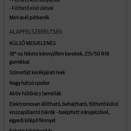
- Fűthető kormánykerék
- Fűthető első ülések
Mini acél pótkerék
ALAPFELSZERELTSÉG
KÜLSŐ MEGJELENÉS
18"-os fekete könnyűfém kerekek, 215/50 R18
gumikkal
Színrefújt kerékjárati ívek
Nagy hátsó spoiler
Aktív hűtőrács lamellák
Elektromosan állítható, behajtható, fűthető külső
visszapillantó tükrök - beépített irányjelzővel,
egyedi kilépő fénnyel