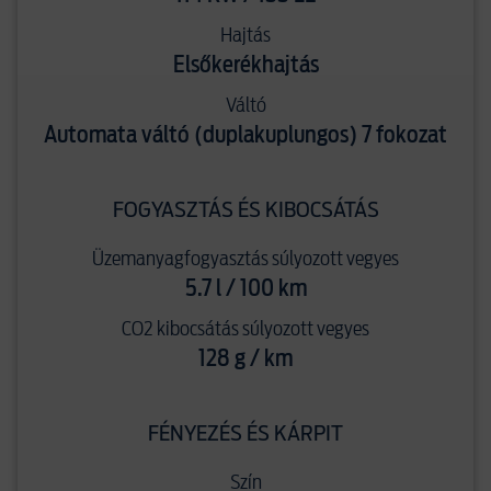
Hajtás
Elsőkerékhajtás
Váltó
Automata váltó (duplakuplungos) 7 fokozat
FOGYASZTÁS ÉS KIBOCSÁTÁS
Üzemanyagfogyasztás súlyozott vegyes
5.7 l / 100 km
CO2 kibocsátás súlyozott vegyes
128 g / km
FÉNYEZÉS ÉS KÁRPIT
Szín