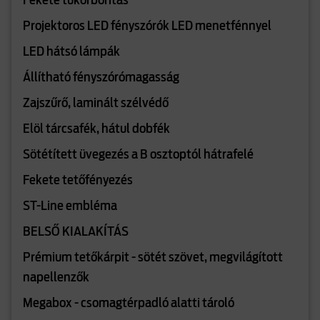
Fekete tükörborítás
Projektoros LED fényszórók LED menetfénnyel
LED hátsó lámpák
Állítható fényszórómagasság
Zajszűrő, laminált szélvédő
Elöl tárcsafék, hátul dobfék
Sötétített üvegezés a B osztoptól hátrafelé
Fekete tetőfényezés
ST-Line embléma
BELSŐ KIALAKÍTÁS
Prémium tetőkárpit - sötét szövet, megvilágított
napellenzők
Megabox - csomagtérpadló alatti tároló