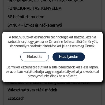
Kipörgésgátló, ESC, ABS, visszagurulásgátló
FUNKCIONALITÁS, KÉNYELEM
5G beépített modem
SYNC 4 - 12"-os érintőképernyő
SYNC 4 infotainment rendszer
A ford.hu sütiket és hasonló technológiákat használ ezen a
- 12,8"-os digitális műszerfal
weboldalon, hogy javítsa az Ön online felhasználói élményét,
és személyre szabott hirdetéseket jelenítsen meg Önnek.
- 12"-os érintőképernyő
- Beépített navigáció
Elutasítás
Hozzájárulás
- Vezetéknélküli telefontükrözés
Bármikor kezelheti a sütiket a
süti-beállítások kezelése
lapon,
(Android Auto/Apple Car Play)
ez azonban korlátozhatja vagy megakadályozhatja a weboldal
- 5G modem
bizonyos funkcióinak használatát.
- B&O audio rendszer 10 hangszóróval - 650 Watt
Választható vezetési módok
EcoCoach