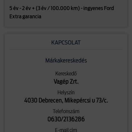
5 év - 2 év + (3 év / 100.000 km) - ingyenes Ford
Extra garancia
KAPCSOLAT
Márkakereskedés
Kereskedő
Vagép Zrt.
Helyszín
4030 Debrecen, Mikepércsi u 73/c.
Telefonszám
0630/2136286
E-mail cím