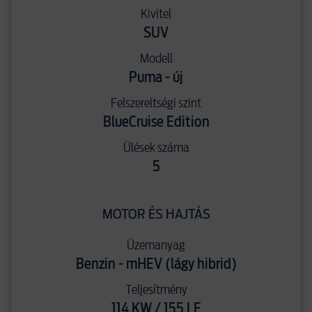
Kivitel
SUV
Modell
Puma - új
Felszereltségi szint
BlueCruise Edition
Ülések száma
5
MOTOR ÉS HAJTÁS
Üzemanyag
Benzin - mHEV (lágy hibrid)
Teljesítmény
114 KW / 155 LE