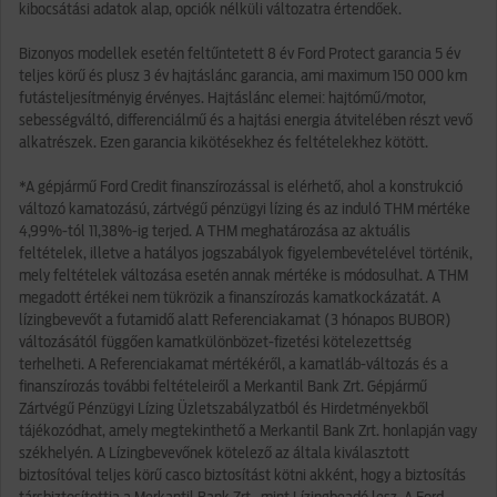
kibocsátási adatok alap, opciók nélküli változatra értendőek.
Bizonyos modellek esetén feltűntetett 8 év Ford Protect garancia 5 év
teljes körű és plusz 3 év hajtáslánc garancia, ami maximum 150 000 km
futásteljesítményig érvényes. Hajtáslánc elemei: hajtómű/motor,
sebességváltó, differenciálmű és a hajtási energia átvitelében részt vevő
alkatrészek. Ezen garancia kikötésekhez és feltételekhez kötött.
*A gépjármű Ford Credit finanszírozással is elérhető, ahol a konstrukció
változó kamatozású, zártvégű pénzügyi lízing és az induló THM mértéke
4,99%-tól 11,38%-ig terjed. A THM meghatározása az aktuális
feltételek, illetve a hatályos jogszabályok figyelembevételével történik,
mely feltételek változása esetén annak mértéke is módosulhat. A THM
megadott értékei nem tükrözik a finanszírozás kamatkockázatát. A
lízingbevevőt a futamidő alatt Referenciakamat (3 hónapos BUBOR)
változásától függően kamatkülönbözet-fizetési kötelezettség
terhelheti. A Referenciakamat mértékéről, a kamatláb-változás és a
finanszírozás további feltételeiről a Merkantil Bank Zrt. Gépjármű
Zártvégű Pénzügyi Lízing Üzletszabályzatból és Hirdetményekből
tájékozódhat, amely megtekinthető a Merkantil Bank Zrt. honlapján vagy
székhelyén. A Lízingbevevőnek kötelező az általa kiválasztott
biztosítóval teljes körű casco biztosítást kötni akként, hogy a biztosítás