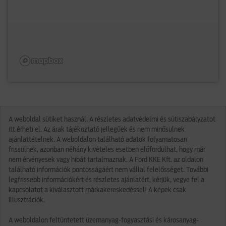
A weboldal sütiket használ. A részletes adatvédelmi és sütiszabályzatot
itt érheti el. Az árak tájékoztató jellegűek és nem minősülnek
ajánlattételnek. A weboldalon található adatok folyamatosan
frissülnek, azonban néhány kivételes esetben előfordulhat, hogy már
nem érvényesek vagy hibát tartalmaznak. A Ford KKE Kft. az oldalon
található információk pontosságáért nem vállal felelősséget. További
legfrissebb információkért és részletes ajánlatért, kérjük, vegye fel a
kapcsolatot a kiválasztott márkakereskedéssel! A képek csak
illusztrációk.
A weboldalon feltüntetett üzemanyag-fogyasztási és károsanyag-