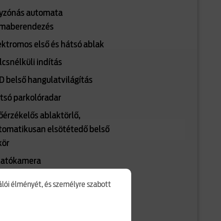
yzónás automata
ímaberendezés
ektromos első és hátsó ablak
lcsnélküli indítás
D belső hangulatvilágítás
tsó parkolóradar
őérzékelős ablaktörlő,
tomatikusan elsötétedő belső
kör
latókamera
fektjavító szett
nálói élményét, és személyre szabott
RANCIA
v - 2 év + (3 év / 100.000 km) -