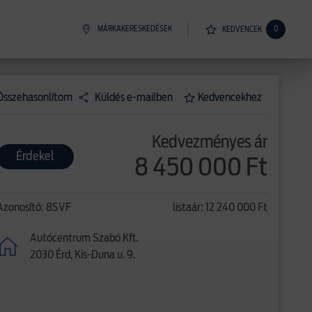
MÁRKAKERESKEDÉSEK
0
KEDVENCEK
Összehasonlítom
Küldés e-mailben
Kedvencekhez
Kedvezményes ár
Érdekel
8 450 000 Ft
Azonosító: 8SVF
listaár: 12 240 000 Ft
Autócentrum Szabó Kft.
2030 Érd, Kis-Duna u. 9.