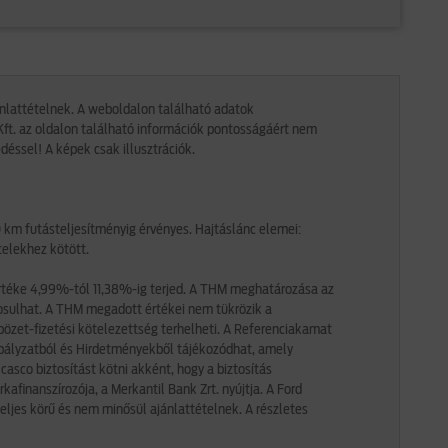
jánlattételnek. A weboldalon található adatok
ft. az oldalon található információk pontosságáért nem
déssel! A képek csak illusztrációk.
0 km futásteljesítményig érvényes. Hajtáslánc elemei:
telekhez kötött.
mértéke 4,99%-tól 11,38%-ig terjed. A THM meghatározása az
dosulhat. A THM megadott értékei nem tükrözik a
zet-fizetési kötelezettség terhelheti. A Referenciakamat
zabályzatból és Hirdetményekből tájékozódhat, amely
casco biztosítást kötni akként, hogy a biztosítás
kafinanszírozója, a Merkantil Bank Zrt. nyújtja. A Ford
teljes körű és nem minősül ajánlattételnek. A részletes