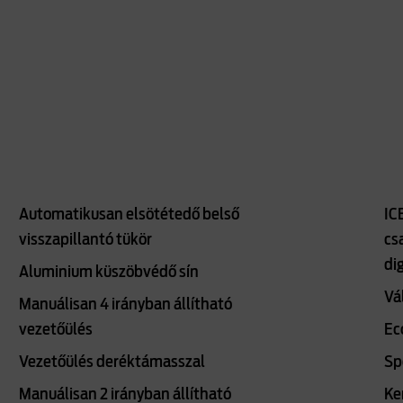
Automatikusan elsötétedő belső
IC
visszapillantó tükör
cs
di
Aluminium küszöbvédő sín
Vá
Manuálisan 4 irányban állítható
vezetőülés
Ec
Vezetőülés deréktámasszal
Sp
Manuálisan 2 irányban állítható
Ke