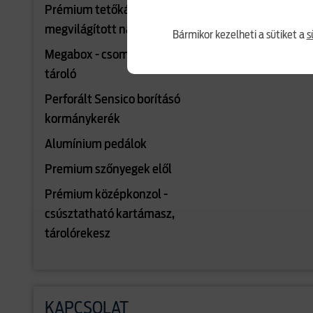
Prémium tetőkárpit - sötét szövet,
megvilágított napellenzők
Bármikor kezelheti a sütiket a
s
Megabox - csomagtérpadló alatti
tároló
Perforált Sensico borításó
kormánykerék
Alumínium pedálok
Premium szőnyegek elől
Prémium középkonzol -
csúsztatható kartámasz,
tárolórekesz
KAPCSOLAT