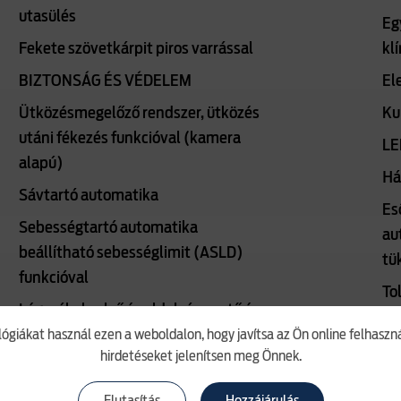
utasülés
Eg
Fekete szövetkárpit piros varrással
kl
BIZTONSÁG ÉS VÉDELEM
El
Ütközésmegelőző rendszer, ütközés
Ku
utáni fékezés funkcióval (kamera
LE
alapú)
Há
Sávtartó automatika
Es
Sebességtartó automatika
au
beállítható sebességlimit (ASLD)
tü
funkcióval
To
Légzsákok: első és oldalsó vezető és
De
lógiákat használ ezen a weboldalon, hogy javítsa az Ön online felhasz
utasoldali
hirdetéseket jelenítsen meg Önnek.
GA
Oldalsó függönylégzsák
5 é
Táblafelismerő rendszer