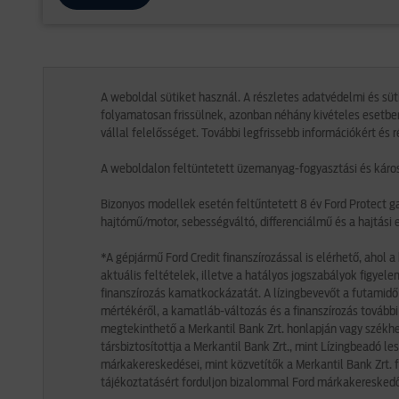
A weboldal sütiket használ. A részletes adatvédelmi és süt
folyamatosan frissülnek, azonban néhány kivételes esetbe
vállal felelősséget. További legfrissebb információkért és 
A weboldalon feltüntetett üzemanyag-fogyasztási és károsa
Bizonyos modellek esetén feltűntetett 8 év Ford Protect ga
hajtómű/motor, sebességváltó, differenciálmű és a hajtási 
*A gépjármű Ford Credit finanszírozással is elérhető, aho
aktuális feltételek, illetve a hatályos jogszabályok figy
finanszírozás kamatkockázatát. A lízingbevevőt a futamid
mértékéről, a kamatláb-változás és a finanszírozás tovább
megtekinthető a Merkantil Bank Zrt. honlapján vagy székhely
társbiztosítottja a Merkantil Bank Zrt., mint Lízingbeadó le
márkakereskedései, mint közvetítők a Merkantil Bank Zrt. fi
tájékoztatásért forduljon bizalommal Ford márkakeresked