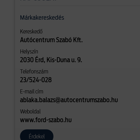
Márkakereskedés
Kereskedő
Autócentrum Szabó Kft.
Helyszín
2030 Érd, Kis-Duna u. 9.
Telefonszám
23/524-028
E-mail cím
ablaka.balazs@autocentrumszabo.hu
Weboldal
www.ford-szabo.hu
Érdekel