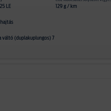
125 LE
129 g / km
hajtás
 váltó (duplakuplungos) 7