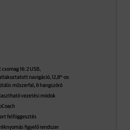
E csomag 16: 2 USB,
atlakoztatott navigáció, 12,8"-os
gitális műszerfal, 6 hangszóró
lasztható vezetési módok
oCoach
ort felfüggesztés
réknyomás figyelő rendszer