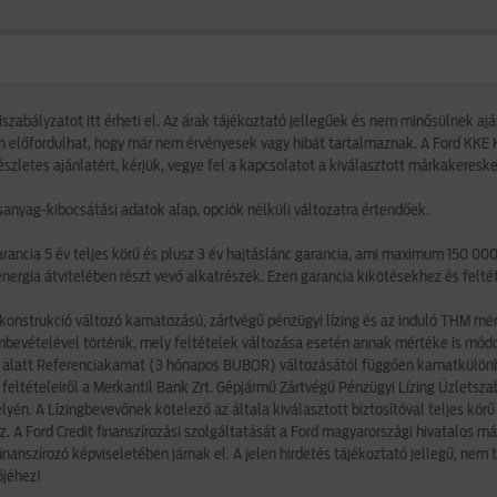
iszabályzatot itt érheti el. Az árak tájékoztató jellegűek és nem minősülnek a
n előfordulhat, hogy már nem érvényesek vagy hibát tartalmaznak. A Ford KKE K
részletes ajánlatért, kérjük, vegye fel a kapcsolatot a kiválasztott márkakereske
nyag-kibocsátási adatok alap, opciók nélküli változatra értendőek.
rancia 5 év teljes körű és plusz 3 év hajtáslánc garancia, ami maximum 150 00
energia átvitelében részt vevő alkatrészek. Ezen garancia kikötésekhez és felté
l a konstrukció változó kamatozású, zártvégű pénzügyi lízing és az induló THM 
elembevételével történik, mely feltételek változása esetén annak mértéke is mó
ő alatt Referenciakamat (3 hónapos BUBOR) változásától függően kamatkülönbö
i feltételeiről a Merkantil Bank Zrt. Gépjármű Zártvégű Pénzügyi Lízing Üzlets
én. A Lízingbevevőnek kötelező az általa kiválasztott biztosítóval teljes körű 
sz. A Ford Credit finanszírozási szolgáltatását a Ford magyarországi hivatalos már
nanszírozó képviseletében járnak el. A jelen hirdetés tájékoztató jellegű, nem 
őjéhez!