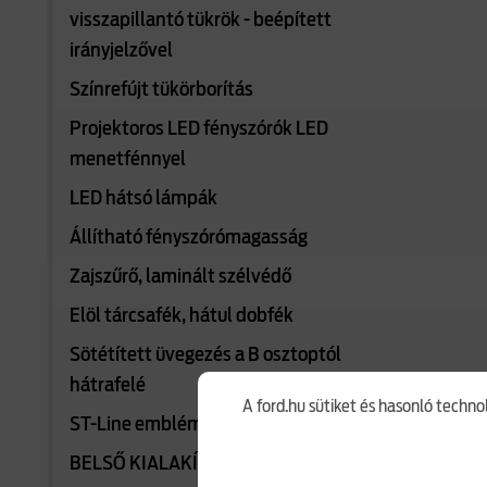
visszapillantó tükrök - beépített
irányjelzővel
Színrefújt tükörborítás
Projektoros LED fényszórók LED
menetfénnyel
LED hátsó lámpák
Állítható fényszórómagasság
Zajszűrő, laminált szélvédő
Elöl tárcsafék, hátul dobfék
Sötétített üvegezés a B osztoptól
hátrafelé
A ford.hu sütiket és hasonló techno
ST-Line embléma
BELSŐ KIALAKÍTÁS