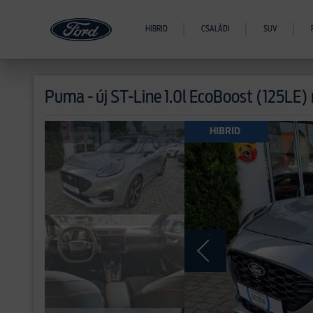
HIBRID
CSALÁDI
SUV
Puma - új
ST-Line 1.0l EcoBoost (125LE
>
HIBRID