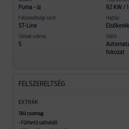
Puma - új
92 KW / 
Felszereltségi szint
Hajtás
ST-Line
Elsőkerék
Ülések száma
Váltó
5
Automata
fokozat
FELSZERELTSÉG
EXTRÁK
Téli csomag
- Fűthető szélvédő