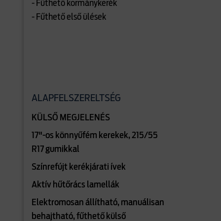
- Fűthető kormánykerék
- Fűthető első ülések
ALAPFELSZERELTSÉG
KÜLSŐ MEGJELENÉS
17"-os könnyűfém kerekek, 215/55
R17 gumikkal
Színrefújt kerékjárati ívek
Aktív hűtőrács lamellák
Elektromosan állítható, manuálisan
behajtható, fűthető külső