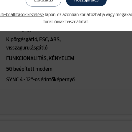
Elutasítás
Hozzájárulás
in
Rossz irányból behajtásra
üti-beállítások kezelése
lapon, ez azonban korlátozhatja vagy megakad
figyelmeztető rendszer
funkcióinak használatát.
Éberségfigyelő rendszer
Kipörgésgátló, ESC, ABS,
visszagurulásgátló
FUNKCIONALITÁS, KÉNYELEM
5G beépített modem
SYNC 4 - 12"-os érintőképernyő