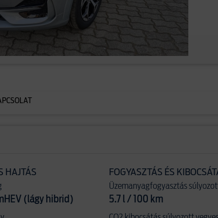
APCSOLAT
S HAJTÁS
FOGYASZTÁS ÉS KIBOCSÁT
g
Üzemanyagfogyasztás súlyozot
mHEV (lágy hibrid)
5.7 l / 100 km
ny
CO2 kibocsátás súlyozott vegye