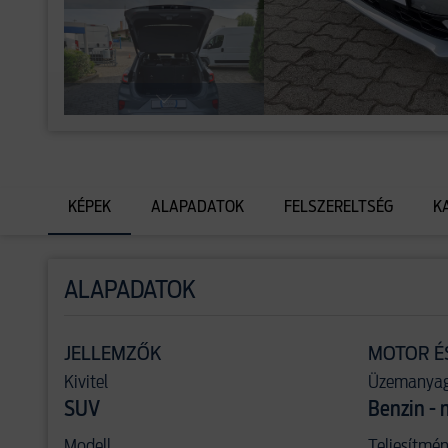
KÉPEK
ALAPADATOK
FELSZERELTSÉG
K
ALAPADATOK
JELLEMZŐK
MOTOR É
Kivitel
Üzemanya
SUV
Benzin - 
Modell
Teljesítmé