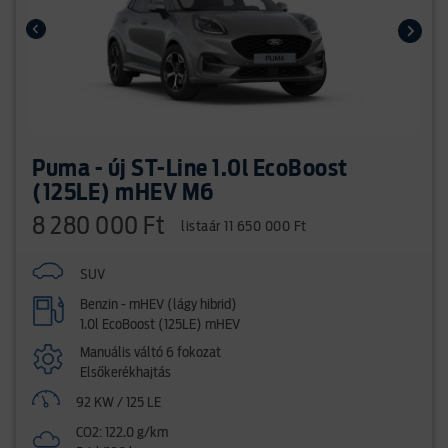
Puma - új ST-Line 1.0l EcoBoost
(125LE) mHEV M6
8 280 000 Ft
listaár 11 650 000 Ft
SUV
Benzin - mHEV (lágy hibrid)
1.0l EcoBoost (125LE) mHEV
Manuális váltó 6 fokozat
Elsőkerékhajtás
92 KW / 125 LE
CO2: 122.0 g/km