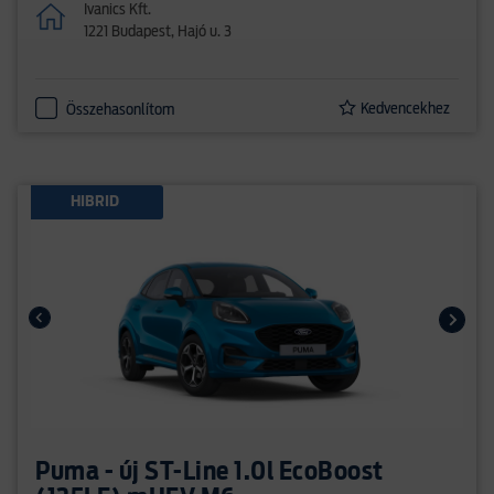
Ivanics Kft.
1221 Budapest, Hajó u. 3
Kedvencekhez
Összehasonlítom
HIBRID
Puma - új ST-Line 1.0l EcoBoost