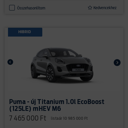
Kedvencekhez
Összehasonlítom
HIBRID
Puma - új Titanium 1.0l EcoBoost
(125LE) mHEV M6
7 465 000 Ft
listaár 10 985 000 Ft