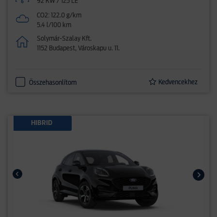
92 KW / 125 LE
CO2: 122.0 g/km
5.4 l/100 km
Solymár-Szalay Kft.
1152 Budapest, Városkapu u. 11.
Kedvencekhez
Összehasonlítom
HIBRID