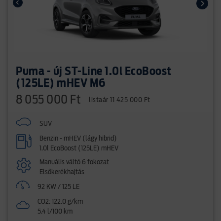
Puma - új ST-Line 1.0l EcoBoost
(125LE) mHEV M6
8 055 000 Ft
listaár 11 425 000 Ft
SUV
Benzin - mHEV (lágy hibrid)
1.0l EcoBoost (125LE) mHEV
Manuális váltó 6 fokozat
Elsőkerékhajtás
92 KW / 125 LE
CO2: 122.0 g/km
5.4 l/100 km