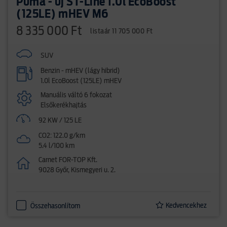
Puma - új ST-Line 1.0l EcoBoost
(125LE) mHEV M6
8 335 000 Ft
listaár 11 705 000 Ft
SUV
Benzin - mHEV (lágy hibrid)
1.0l EcoBoost (125LE) mHEV
Manuális váltó 6 fokozat
Elsőkerékhajtás
92 KW / 125 LE
CO2: 122.0 g/km
5.4 l/100 km
Carnet FOR-TOP Kft.
9028 Győr, Kismegyeri u. 2.
Kedvencekhez
Összehasonlítom