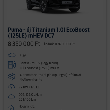
Puma - új Titanium 1.0l EcoBoost
(125LE) mHEV DC7
8 350 000 Ft
listaár 11 870 000 Ft
SUV
Benzin - mHEV (lágy hibrid)
1.0l EcoBoost (125LE) mHEV
Automata váltó (duplakuplungos) 7 fokozat
Elsőkerékhajtás
92 KW / 125 LE
CO2: 129.0 g/km
5.7 l/100 km
Hovány Kft.