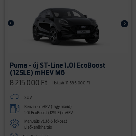
Puma - új ST-Line 1.0l EcoBoost
(125LE) mHEV M6
8 215 000 Ft
listaár 11 585 000 Ft
SUV
Benzin - mHEV (lágy hibrid)
1.0l EcoBoost (125LE) mHEV
Manuális váltó 6 fokozat
Elsőkerékhajtás