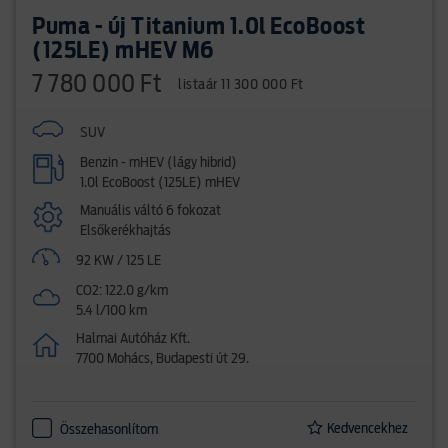
Puma - új Titanium 1.0l EcoBoost
(125LE) mHEV M6
7 780 000 Ft
listaár 11 300 000 Ft
SUV
Benzin - mHEV (lágy hibrid)
1.0l EcoBoost (125LE) mHEV
Manuális váltó 6 fokozat
Elsőkerékhajtás
92 KW / 125 LE
CO2: 122.0 g/km
5.4 l/100 km
Halmai Autóház Kft.
7700 Mohács, Budapesti út 29.
Kedvencekhez
Összehasonlítom