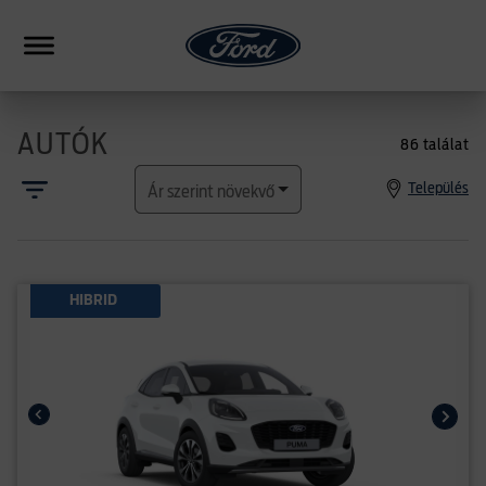
AUTÓK
86 találat
HIBRID
Település
Ár szerint növekvő
CSALÁDI
SUV
FORMANCE
HIBRID
PICKUP
ERESKEDÉSEK
HASONLÍTÁS