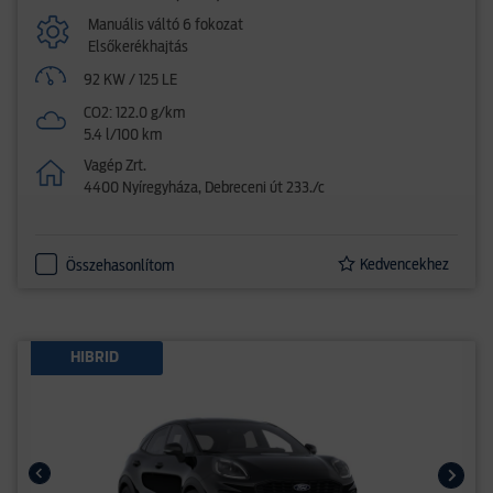
Manuális váltó 6 fokozat
Elsőkerékhajtás
92 KW / 125 LE
CO2: 122.0 g/km
5.4 l/100 km
Vagép Zrt.
4400 Nyíregyháza, Debreceni út 233./c
Kedvencekhez
Összehasonlítom
HIBRID