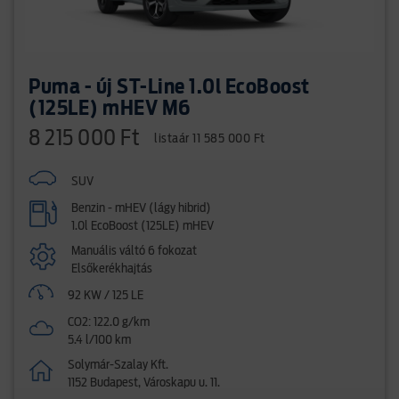
Puma - új ST-Line 1.0l EcoBoost
(125LE) mHEV M6
8 215 000 Ft
listaár 11 585 000 Ft
SUV
Benzin - mHEV (lágy hibrid)
1.0l EcoBoost (125LE) mHEV
Manuális váltó 6 fokozat
Elsőkerékhajtás
92 KW / 125 LE
CO2: 122.0 g/km
5.4 l/100 km
Solymár-Szalay Kft.
1152 Budapest, Városkapu u. 11.