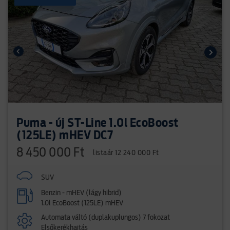
Puma - új ST-Line 1.0l EcoBoost
(125LE) mHEV DC7
8 450 000 Ft
listaár 12 240 000 Ft
SUV
Benzin - mHEV (lágy hibrid)
1.0l EcoBoost (125LE) mHEV
Automata váltó (duplakuplungos) 7 fokozat
Elsőkerékhajtás