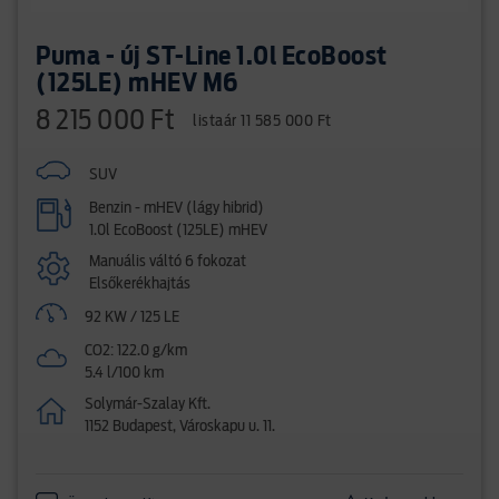
Puma - új ST-Line 1.0l EcoBoost
(125LE) mHEV M6
8 215 000 Ft
listaár 11 585 000 Ft
SUV
Benzin - mHEV (lágy hibrid)
1.0l EcoBoost (125LE) mHEV
Manuális váltó 6 fokozat
Elsőkerékhajtás
92 KW / 125 LE
CO2: 122.0 g/km
5.4 l/100 km
Solymár-Szalay Kft.
1152 Budapest, Városkapu u. 11.