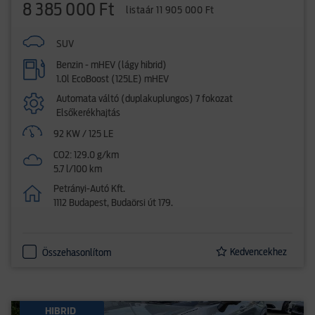
8 385 000 Ft
listaár 11 905 000 Ft
SUV
Benzin - mHEV (lágy hibrid)
1.0l EcoBoost (125LE) mHEV
Automata váltó (duplakuplungos) 7 fokozat
Elsőkerékhajtás
92 KW / 125 LE
CO2: 129.0 g/km
5.7 l/100 km
Petrányi-Autó Kft.
1112 Budapest, Budaörsi út 179.
Kedvencekhez
Összehasonlítom
HIBRID