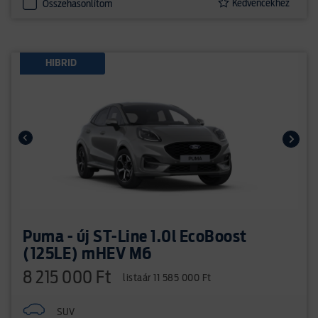
Kedvencekhez
Összehasonlítom
HIBRID
Puma - új ST-Line 1.0l EcoBoost
(125LE) mHEV M6
8 215 000 Ft
listaár 11 585 000 Ft
SUV