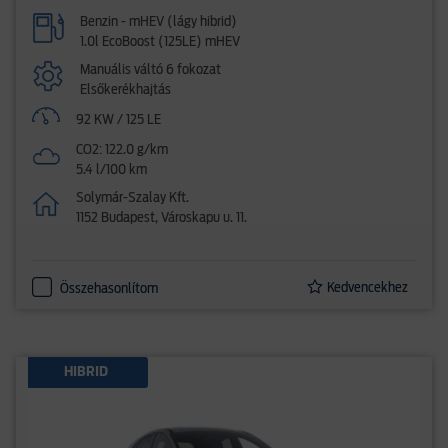
Benzin - mHEV (lágy hibrid)
1.0l EcoBoost (125LE) mHEV
Manuális váltó 6 fokozat
Elsőkerékhajtás
92 KW / 125 LE
CO2: 122.0 g/km
5.4 l/100 km
Solymár-Szalay Kft.
1152 Budapest, Városkapu u. 11.
Kedvencekhez
Összehasonlítom
HIBRID