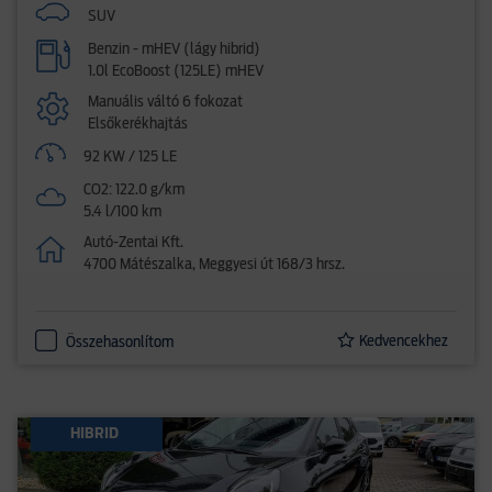
SUV
Benzin - mHEV (lágy hibrid)
1.0l EcoBoost (125LE) mHEV
Manuális váltó 6 fokozat
Elsőkerékhajtás
92 KW / 125 LE
CO2: 122.0 g/km
5.4 l/100 km
Autó-Zentai Kft.
4700 Mátészalka, Meggyesi út 168/3 hrsz.
Kedvencekhez
Összehasonlítom
HIBRID