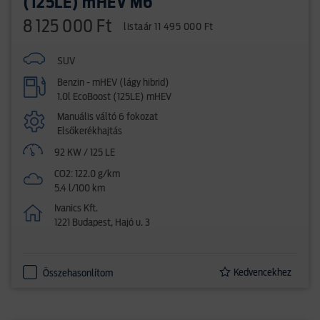
(125LE) mHEV M6
8 125 000 Ft
listaár 11 495 000 Ft
SUV
Benzin - mHEV (lágy hibrid)
1.0l EcoBoost (125LE) mHEV
Manuális váltó 6 fokozat
Elsőkerékhajtás
92 KW / 125 LE
CO2: 122.0 g/km
5.4 l/100 km
Ivanics Kft.
1221 Budapest, Hajó u. 3
Kedvencekhez
Összehasonlítom