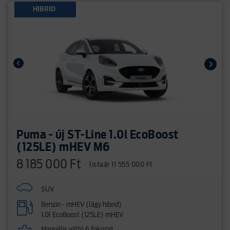
HIBRID
Puma - új ST-Line 1.0l EcoBoost
(125LE) mHEV M6
8 185 000 Ft
listaár 11 555 000 Ft
SUV
Benzin - mHEV (lágy hibrid)
1.0l EcoBoost (125LE) mHEV
Manuális váltó 6 fokozat