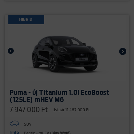
HIBRID
Puma - új Titanium 1.0l EcoBoost
(125LE) mHEV M6
7 947 000 Ft
listaár 11 467 000 Ft
SUV
Benzin - mHEV (lágy hibrid)