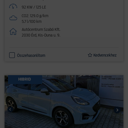
92 KW / 125 LE
CO2: 129.0 g/km
5.7 l/100 km
Autócentrum Szabó Kft.
2030 Érd, Kis-Duna u. 9.
Kedvencekhez
Összehasonlítom
HIBRID