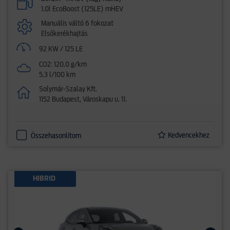
1.0l EcoBoost (125LE) mHEV
Manuális váltó 6 fokozat
Elsőkerékhajtás
92 KW / 125 LE
CO2: 120.0 g/km
5.3 l/100 km
Solymár-Szalay Kft.
1152 Budapest, Városkapu u. 11.
Kedvencekhez
Összehasonlítom
HIBRID