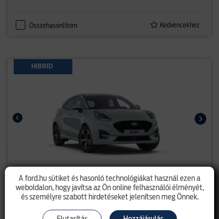
Kedvencekhez
Összehasonlítom
HIBRID
A ford.hu sütiket és hasonló technológiákat használ ezen a
Puma - új ST-Line 1.0l EcoBoost
weboldalon, hogy javítsa az Ön online felhasználói élményét,
(125LE) mHEV M6
és személyre szabott hirdetéseket jelenítsen meg Önnek.
8 215 000 Ft
listaár 11 585 000 Ft
Elutasítás
Hozzájárulás