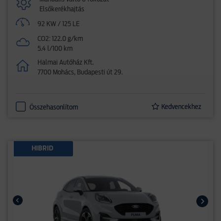
Elsőkerékhajtás
92 KW / 125 LE
CO2: 122.0 g/km
5.4 l/100 km
Halmai Autóház Kft.
7700 Mohács, Budapesti út 29.
Kedvencekhez
Összehasonlítom
HIBRID