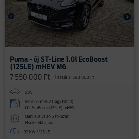
Puma - új ST-Line 1.0l EcoBoost
(125LE) mHEV M6
7 550 000 Ft
listaár 11 390 000 Ft
SUV
Benzin - mHEV (lágy hibrid)
1.0l EcoBoost (125LE) mHEV
Manuális váltó 6 fokozat
Elsőkerékhajtás
92 KW / 125 LE