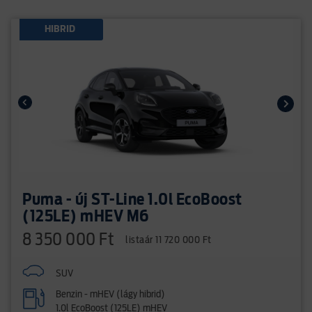
HIBRID
Puma - új ST-Line 1.0l EcoBoost
(125LE) mHEV M6
8 350 000 Ft
listaár 11 720 000 Ft
SUV
Benzin - mHEV (lágy hibrid)
1.0l EcoBoost (125LE) mHEV