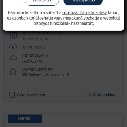
SUV
Bármikor kezelheti a sütiket a
süti-beállítások kezelése
lapon,
ez azonban korlátozhatja vagy megakadályozhatja a weboldal
Benzin - mHEV (lágy hibrid)
bizonyos funkcióinak használatát.
1.0l EcoBoost (125LE) mHEV
Manuális váltó 6 fokozat
Elsőkerékhajtás
92 KW / 125 LE
CO2: 122.0 g/km
5.4 l/100 km
Solymár-Szalay Kft.
1152 Budapest, Városkapu u. 11.
Kedvencekhez
Összehasonlítom
HIBRID