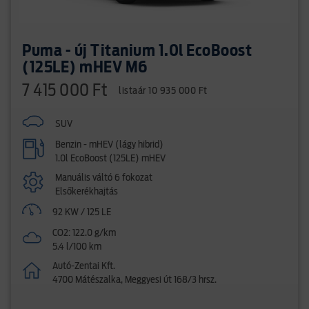
Puma - új Titanium 1.0l EcoBoost
(125LE) mHEV M6
7 415 000 Ft
listaár 10 935 000 Ft
SUV
Benzin - mHEV (lágy hibrid)
1.0l EcoBoost (125LE) mHEV
Manuális váltó 6 fokozat
Elsőkerékhajtás
92 KW / 125 LE
CO2: 122.0 g/km
5.4 l/100 km
Autó-Zentai Kft.
4700 Mátészalka, Meggyesi út 168/3 hrsz.