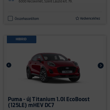
6000 Kecskemét, Szent László krt. 79.
Kedvencekhez
Összehasonlítom
HIBRID
Puma - új Titanium 1.0l EcoBoost
(125LE) mHEV DC7