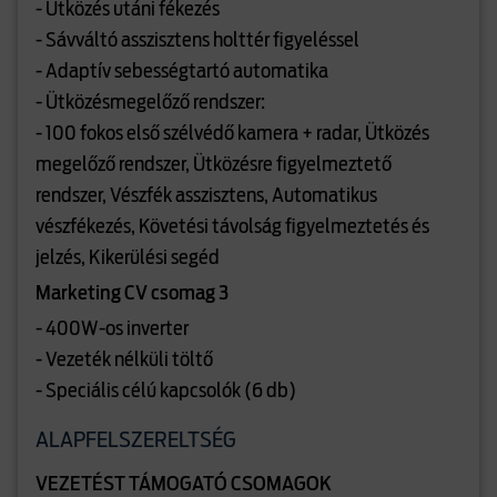
- Ütközés utáni fékezés
- Sávváltó asszisztens holttér figyeléssel
- Adaptív sebességtartó automatika
- Ütközésmegelőző rendszer:
- 100 fokos első szélvédő kamera + radar, Ütközés
megelőző rendszer, Ütközésre figyelmeztető
rendszer, Vészfék asszisztens, Automatikus
vészfékezés, Követési távolság figyelmeztetés és
jelzés, Kikerülési segéd
Marketing CV csomag 3
- 400W-os inverter
- Vezeték nélküli töltő
- Speciális célú kapcsolók (6 db)
ALAPFELSZERELTSÉG
VEZETÉST TÁMOGATÓ CSOMAGOK