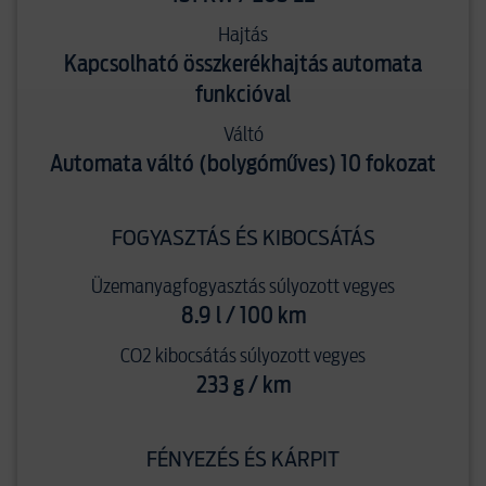
Hajtás
Kapcsolható összkerékhajtás automata
funkcióval
Váltó
Automata váltó (bolygóműves) 10 fokozat
FOGYASZTÁS ÉS KIBOCSÁTÁS
Üzemanyagfogyasztás súlyozott vegyes
8.9 l / 100 km
CO2 kibocsátás súlyozott vegyes
233 g / km
FÉNYEZÉS ÉS KÁRPIT