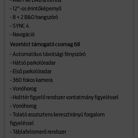
- AM/FM/DAB antenna
- 12"-os érintőképernyő
- 8 + 2 B&O hangszóró
- SYNC 4
- Navigáció
Vezetést támogató csomag 68
- Automatikus távolsági fényszóró
- Hátsó parkolóradar
- Első parkolóradar
- 360 fokos kamera
- Vonóhorog
- Holttér figyelő rendszer vontatmány figyeléssel
- Vonóhorog
- Tolató asszisztens keresztirányú forgalom
figyeléssel
- Táblafelismerő rendszer