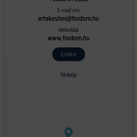
E-mail cím
ertekesites@fordom.hu
Weboldal
www.fordom.hu
Érdekel
Térkép