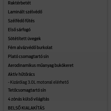
Raktérbetét
Laminált szélvédő
Szélfédő fűtés
Első sárfogó
Sötétített üvegek
Fém alvázvédő burkolat
Plató csomagtartó sín
Aerodinamikus műanyag bukókeret
Aktív hűtőrács
- Kizárólag 3.0L motorral elérhető
Tetőcsomagtartó sín
4 zónás külső világítás
BELSŐ KIALAKÍTÁS