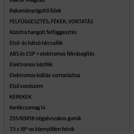
Raktér világítás
Rakományrögzítő fülek
FELFÜGGESZTÉS, FÉKEK, VONTATÁS
Közútra hangolt felfüggesztés
Első- és hátsó tárcsafék
ABS és ESP + elektromos fékrásegítés
Elektromos kézifék
Elektromos kiállás vontatáshoz
Első vonószem
KEREKEK
Kerékcsomag 14
255/65R18 négyévszakos gumik
7.5 x 18"-os könnyűfém felnik