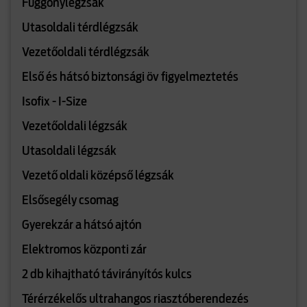
Függönylégzsák
Utasoldali térdlégzsák
Vezetőoldali térdlégzsák
Első és hátsó biztonsági öv figyelmeztetés
Isofix - I-Size
Vezetőoldali légzsák
Utasoldali légzsák
Vezető oldali középső légzsák
Elsősegély csomag
Gyerekzár a hátsó ajtón
Elektromos központi zár
2 db kihajtható távirányítós kulcs
Térérzékelős ultrahangos riasztóberendezés