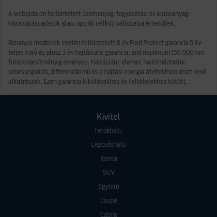
A weboldalon feltüntetett üzemanyag-fogyasztási és károsanyag-
kibocsátási adatok alap, opciók nélküli változatra értendőek.
Bizonyos modellek esetén feltűntetett 8 év Ford Protect garancia 5 év
teljes körű és plusz 3 év hajtáslánc garancia, ami maximum 150 000 km
futásteljesítményig érvényes. Hajtáslánc elemei: hajtómű/motor,
sebességváltó, differenciálmű és a hajtási energia átvitelében részt vevő
alkatrészek. Ezen garancia kikötésekhez és feltételekhez kötött.
Kivitel
Ferdehátú
Lépcsőshátú
Kombi
SUV
Egyterű
Coupé
Cabrio