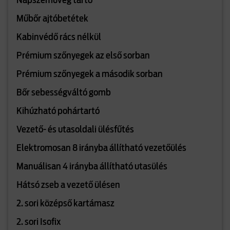
Napszemüveg tartó
Műbőr ajtóbetétek
Kabinvédő rács nélkül
Prémium szőnyegek az első sorban
Prémium szőnyegek a második sorban
Bőr sebességváltó gomb
Kihúzható pohártartó
Vezető- és utasoldali ülésfűtés
Elektromosan 8 irányba állítható vezetőülés
Manuálisan 4 irányba állítható utasülés
Hátsó zseb a vezető ülésen
2. sori középső kartámasz
2. sori Isofix