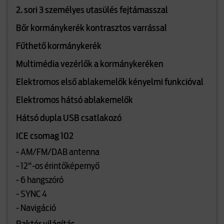
2. sori 3 személyes utasülés fejtámasszal
Bőr kormánykerék kontrasztos varrással
Fűthető kormánykerék
Multimédia vezérlők a kormánykeréken
Elektromos első ablakemelők kényelmi funkcióval
Elektromos hátsó ablakemelők
Hátsó dupla USB csatlakozó
ICE csomag 102
- AM/FM/DAB antenna
- 12"-os érintőképernyő
- 6 hangszóró
- SYNC 4
- Navigáció