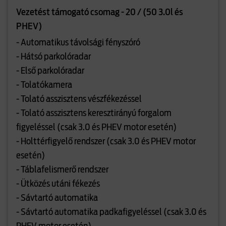
Vezetést támogató csomag - 20 / (50 3.0l és
PHEV)
- Automatikus távolsági fényszóró
- Hátsó parkolóradar
- Első parkolóradar
- Tolatókamera
- Tolató asszisztens vészfékezéssel
- Tolató asszisztens keresztirányú forgalom
figyeléssel (csak 3.0 és PHEV motor esetén)
- Holttérfigyelő rendszer (csak 3.0 és PHEV motor
esetén)
- Táblafelismerő rendszer
- Ütközés utáni fékezés
- Sávtartó automatika
- Sávtartó automatika padkafigyeléssel (csak 3.0 és