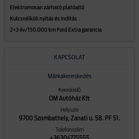
Elektromosan zárható platóajtó
Kulcsnélküli nyitás és indítás
2+3 év/150.000 km Ford Extra garancia
KAPCSOLAT
Márkakereskedés
Kereskedő
OM Autóház Kft
Helyszín
9700 Szombathely, Zanati u. 58. PF 51.
Telefonszám
+36304775555