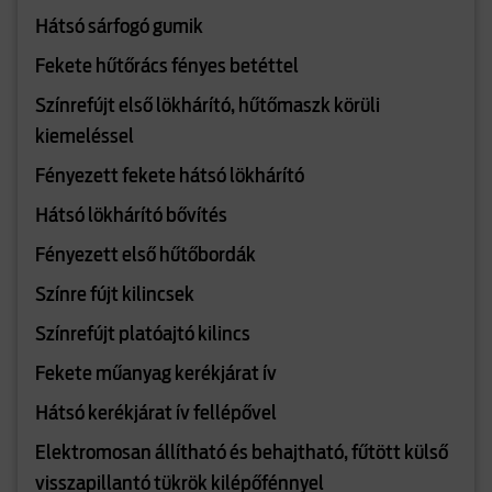
Hátsó sárfogó gumik
Fekete hűtőrács fényes betéttel
Színrefújt első lökhárító, hűtőmaszk körüli
kiemeléssel
Fényezett fekete hátsó lökhárító
Hátsó lökhárító bővítés
Fényezett első hűtőbordák
Színre fújt kilincsek
Színrefújt platóajtó kilincs
Fekete műanyag kerékjárat ív
Hátsó kerékjárat ív fellépővel
Elektromosan állítható és behajtható, fűtött külső
visszapillantó tükrök kilépőfénnyel