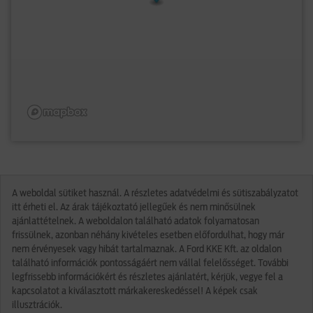
A weboldal sütiket használ. A részletes adatvédelmi és sütiszabályzatot
itt érheti el. Az árak tájékoztató jellegűek és nem minősülnek
ajánlattételnek. A weboldalon található adatok folyamatosan
frissülnek, azonban néhány kivételes esetben előfordulhat, hogy már
nem érvényesek vagy hibát tartalmaznak. A Ford KKE Kft. az oldalon
található információk pontosságáért nem vállal felelősséget. További
legfrissebb információkért és részletes ajánlatért, kérjük, vegye fel a
kapcsolatot a kiválasztott márkakereskedéssel! A képek csak
illusztrációk.