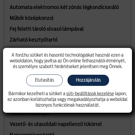
Automata elektromos két zónás légkondícionáló
Műbőr középkonzol
Fej feletti tároló olvasó lámpával
Zárható kesztyűtartó
Kesztyűtartó világítás
A ford.hu sütiket és hasonló technológiákat használ ezen a
weboldalon, hogy javítsa az Ön online felhasználói élményét,
Belső LED hangulatvilágítás
és személyre szabott hirdetéseket jelenítsen meg Önnek.
8"- os TFT/LCD műszerfal
Elutasítás
Hozzájárulás
Tachográf előkészítés
Bármikor kezelheti a sütiket a
süti-beállítások kezelése
lapon,
Automatikusan elsötétedő belső visszapillantó
ez azonban korlátozhatja vagy megakadályozhatja a weboldal
tükör
bizonyos funkcióinak használatát.
Fekete tetőkárpit
Vezető- és utasoldali napellenző tükörrel