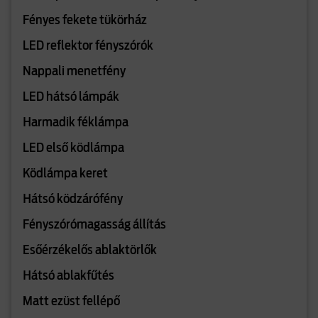
Fényes fekete tükörház
LED reflektor fényszórók
Nappali menetfény
LED hátsó lámpák
Harmadik féklámpa
LED első ködlámpa
Ködlámpa keret
Hátsó ködzárófény
Fényszórómagasság állítás
Esőérzékelős ablaktörlők
Hátsó ablakfűtés
Matt ezüst fellépő