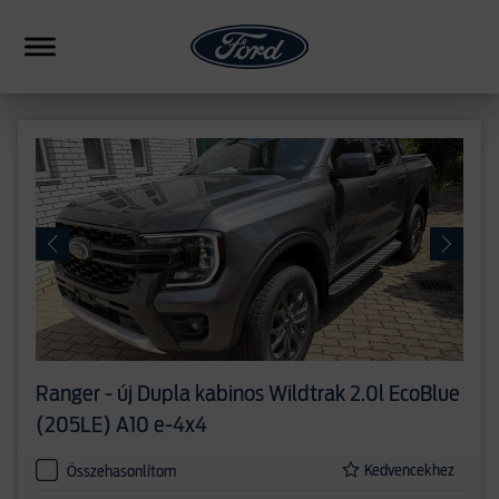
HIBRID
CSALÁDI
SUV
FORMANCE
PICKUP
ERESKEDÉSEK
Ranger - új
Dupla kabinos Wildtrak 2.0l EcoBlue
HASONLÍTÁS
(205LE) A10 e-4x4
Kedvencekhez
Összehasonlítom