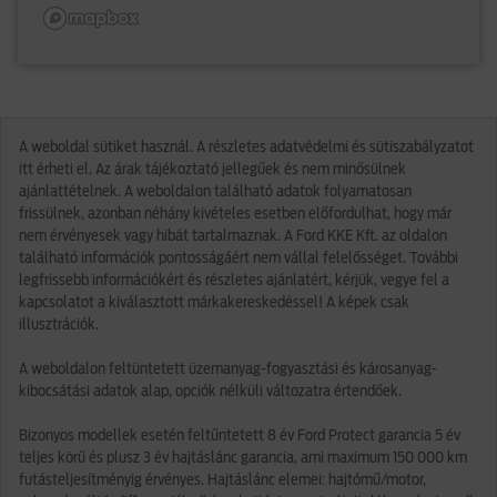
A weboldal sütiket használ. A részletes adatvédelmi és sütiszabályzatot
itt érheti el. Az árak tájékoztató jellegűek és nem minősülnek
ajánlattételnek. A weboldalon található adatok folyamatosan
frissülnek, azonban néhány kivételes esetben előfordulhat, hogy már
nem érvényesek vagy hibát tartalmaznak. A Ford KKE Kft. az oldalon
található információk pontosságáért nem vállal felelősséget. További
legfrissebb információkért és részletes ajánlatért, kérjük, vegye fel a
kapcsolatot a kiválasztott márkakereskedéssel! A képek csak
illusztrációk.
A weboldalon feltüntetett üzemanyag-fogyasztási és károsanyag-
kibocsátási adatok alap, opciók nélküli változatra értendőek.
Bizonyos modellek esetén feltűntetett 8 év Ford Protect garancia 5 év
teljes körű és plusz 3 év hajtáslánc garancia, ami maximum 150 000 km
futásteljesítményig érvényes. Hajtáslánc elemei: hajtómű/motor,