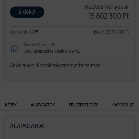
Kedvezményes ár
Érdekel
15 862 300 Ft
Azonosító: 8K75
listaár: 23 317 200 Ft
Sándor Service Kft.
5310 Kisújszállás, Deák F. 69-75.
Az ár egyedi flottakedvezményt tartalmaz.
KÉPEK
ALAPADATOK
FELSZERELTSÉG
KAPCSOLAT
ALAPADATOK