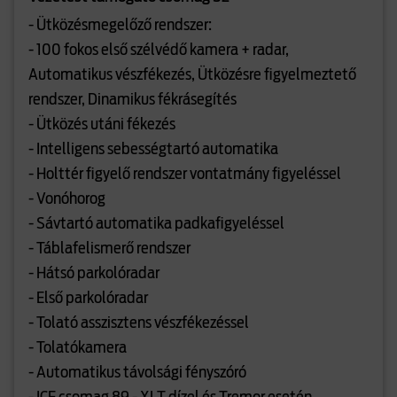
- Ütközésmegelőző rendszer:
- 100 fokos első szélvédő kamera + radar,
Automatikus vészfékezés, Ütközésre figyelmeztető
rendszer, Dinamikus fékrásegítés
- Ütközés utáni fékezés
- Intelligens sebességtartó automatika
- Holttér figyelő rendszer vontatmány figyeléssel
- Vonóhorog
- Sávtartó automatika padkafigyeléssel
- Táblafelismerő rendszer
- Hátsó parkolóradar
- Első parkolóradar
- Tolató asszisztens vészfékezéssel
- Tolatókamera
- Automatikus távolsági fényszóró