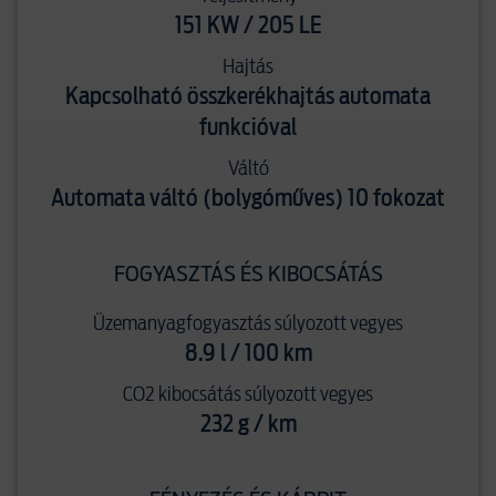
151 KW / 205 LE
Hajtás
Kapcsolható összkerékhajtás automata
funkcióval
Váltó
Automata váltó (bolygóműves) 10 fokozat
FOGYASZTÁS ÉS KIBOCSÁTÁS
Üzemanyagfogyasztás súlyozott vegyes
8.9 l / 100 km
CO2 kibocsátás súlyozott vegyes
232 g / km