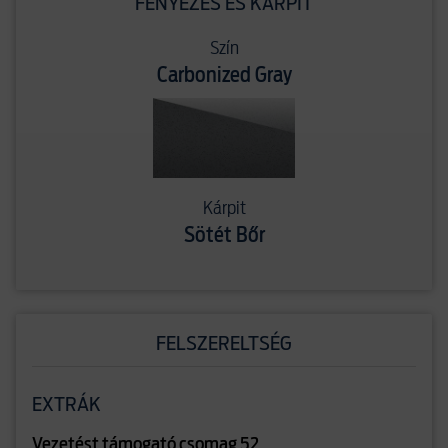
FÉNYEZÉS ÉS KÁRPIT
Szín
Carbonized Gray
Kárpit
Sötét Bőr
FELSZERELTSÉG
EXTRÁK
Vezetést támogató csomag 52