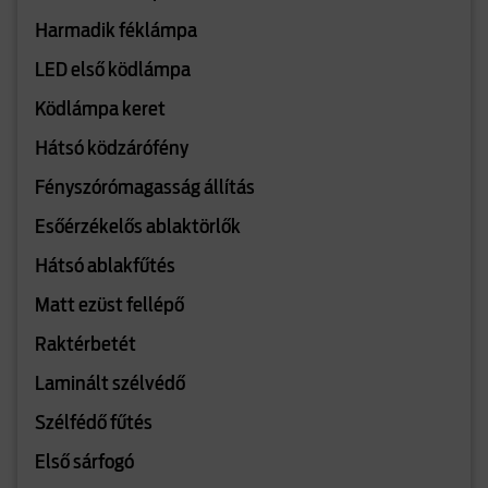
Harmadik féklámpa
LED első ködlámpa
Ködlámpa keret
Hátsó ködzárófény
Fényszórómagasság állítás
Esőérzékelős ablaktörlők
Hátsó ablakfűtés
Matt ezüst fellépő
Raktérbetét
Laminált szélvédő
Szélfédő fűtés
Első sárfogó