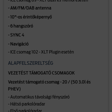
- ICE csomag 89 - XLT dízel és Tremor esetén
- AM/FM/DAB antenna
- 10"-os érintőképernyő
- 6 hangszóró
- SYNC 4
- Navigáció
- ICE csomag 102 - XLT Plugin esetén
ALAPFELSZERELTSÉG
VEZETÉST TÁMOGATÓ CSOMAGOK
Vezetést támogató csomag - 20 / (50 3.0l és
PHEV)
- Automatikus távolsági fényszóró
- Hátsó parkolóradar
- Első parkolóradar