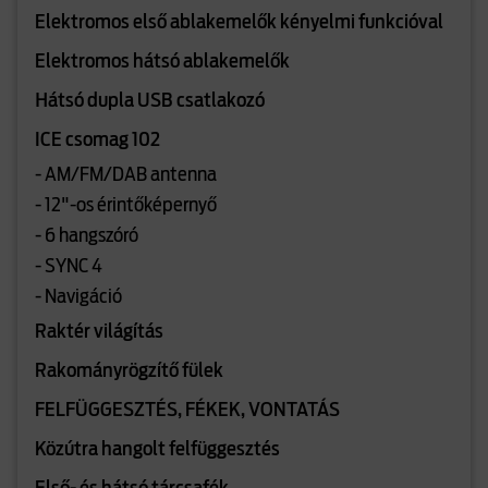
Elektromos első ablakemelők kényelmi funkcióval
Elektromos hátsó ablakemelők
Hátsó dupla USB csatlakozó
ICE csomag 102
- AM/FM/DAB antenna
- 12"-os érintőképernyő
- 6 hangszóró
- SYNC 4
- Navigáció
Raktér világítás
Rakományrögzítő fülek
FELFÜGGESZTÉS, FÉKEK, VONTATÁS
Közútra hangolt felfüggesztés