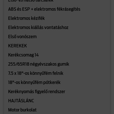
Első- és hátsó tárcsafék
ABS és ESP + elektromos fékrásegítés
Elektromos kézifék
Elektromos kiállás vontatáshoz
Első vonószem
KEREKEK
Kerékcsomag 14
255/65R18 négyévszakos gumik
7.5 x 18"-os könnyűfém felnik
18"-os könnyűfém pótkerék
Keréknyomás figyelő rendszer
HAJTÁSLÁNC
Motor burkolat