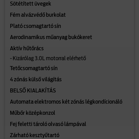
Sötétített üvegek
Fém alvázvédő burkolat
Plató csomagtartó sín
Aerodinamikus műanyag bukókeret
Aktív hűtőrács
- Kizárólag 3.0L motorral elérhető
Tetőcsomagtartó sín
4 zónás külső világítás
BELSŐ KIALAKÍTÁS
Automata elektromos két zónás légkondícionáló
Műbőr középkonzol
Fej feletti tároló olvasó lámpával
Zárható kesztyűtartó