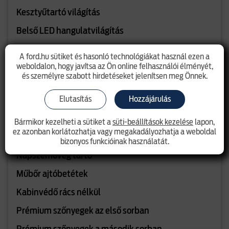
Kesztyűtartó világítás
Belső LED hangulatvilágítás
8"- os TFT/LCD műszerfal
A ford.hu sütiket és hasonló technológiákat használ ezen a
weboldalon, hogy javítsa az Ön online felhasználói élményét,
Tachográf előkészítés
és személyre szabott hirdetéseket jelenítsen meg Önnek.
Automatikusan elsötétedő belső visszapillantó
Elutasítás
Hozzájárulás
tükör
Fekete tetőkárpit
Bármikor kezelheti a sütiket a
süti-beállítások kezelése
lapon,
ez azonban korlátozhatja vagy megakadályozhatja a weboldal
Vezető- és utasoldali napellenző tükörrel
bizonyos funkcióinak használatát.
Napszemüveg tartó
Műbőr ajtóbetétek
Kabinvédő rács nélkül
Prémium szőnyegek az első sorban