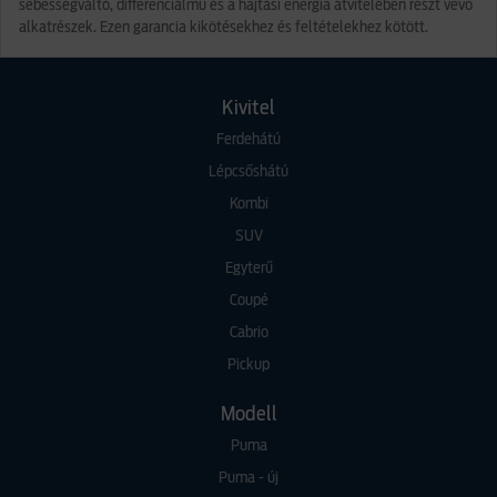
sebességváltó, differenciálmű és a hajtási energia átvitelében részt vevő
alkatrészek. Ezen garancia kikötésekhez és feltételekhez kötött.
Kivitel
Ferdehátú
Lépcsőshátú
Kombi
SUV
Egyterű
Coupé
Cabrio
Pickup
Modell
Puma
Puma - új