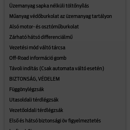
Üzemanyag sapka nélküli töltőnyílás
Műanyag védőburkolat az üzemanyag tartályon
Alsó motor- és osztóműburkolat
Zárható hátsó differenciálmű
Vezetési mód váltó tárcsa
Off-Road információ gomb
Távoli indítás (Csak automata váltó esetén)
BIZTONSÁG, VÉDELEM
Függönylégzsák
Utasoldali térdlégzsák
Vezetőoldali térdlégzsák
Első és hátsó biztonsági öv figyelmeztetés