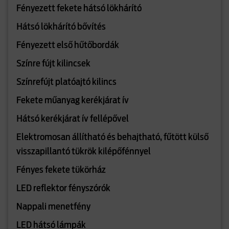
Fényezett fekete hátsó lökhárító
Hátsó lökhárító bővítés
Fényezett első hűtőbordák
Színre fújt kilincsek
Színrefújt platóajtó kilincs
Fekete műanyag kerékjárat ív
Hátsó kerékjárat ív fellépővel
Elektromosan állítható és behajtható, fűtött külső
visszapillantó tükrök kilépőfénnyel
Fényes fekete tükörház
LED reflektor fényszórók
Nappali menetfény
LED hátsó lámpák