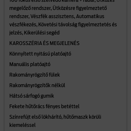
100 fokos első szélvédő kamera + radar, Ütközés
megelőző rendszer, Ütközésre figyelmeztető
rendszer, Vészfék asszisztens, Automatikus
vészfékezés, Követési távolság figyelmeztetés és
jelzés, Kikerülési segéd
KAROSSZÉRIA ÉS MEGJELENÉS
Könnyített nyitású platóajtó
Manuális platóajtó
Rakományrögzítő fülek
Rakományrögzítők nélkül
Hátsó sárfogó gumik
Fekete hűtőrács fényes betéttel
Színrefújt első lökhárító, hűtőmaszk körüli
kiemeléssel