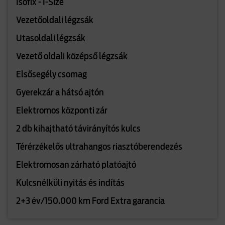
Isofix - I-Size
Vezetőoldali légzsák
Utasoldali légzsák
Vezető oldali középső légzsák
Elsősegély csomag
Gyerekzár a hátsó ajtón
Elektromos központi zár
2 db kihajtható távirányítós kulcs
Térérzékelős ultrahangos riasztóberendezés
Elektromosan zárható platóajtó
Kulcsnélküli nyitás és indítás
2+3 év/150.000 km Ford Extra garancia