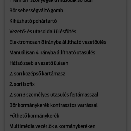
Prémium szőnyegek a második sorban
Bőr sebességváltó gomb
Kihúzható pohártartó
Vezető- és utasoldali ülésfűtés
Elektromosan 8 irányba állítható vezetőülés
Manuálisan 4 irányba állítható utasülés
Hátsó zseb a vezető ülésen
2. sori középső kartámasz
2. sori Isofix
2. sori 3 személyes utasülés fejtámasszal
Bőr kormánykerék kontrasztos varrással
Fűthető kormánykerék
Multimédia vezérlők a kormánykeréken