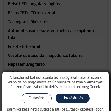
Belső LED hangulatvilágítás
8"- os TFT/LCD műszerfal
Tachográf előkészítés
Automatikusan elsötétedő belső visszapillantó
tükör
Fekete tetőkárpit
Vezető- és utasoldali napellenző tükörrel
Napszemüveg tartó
Műbőr ajtóbetétek
A ford.hu sütiket és hasonló technológiákat használ ezen a
weboldalon, hogy javítsa az Ön online felhasználói élményét,
Kabinvédő rács nélkül
és személyre szabott hirdetéseket jelenítsen meg Önnek.
Prémium szőnyegek az első sorban
Elutasítás
Hozzájárulás
Prémium szőnyegek a második sorban
Bőr sebességváltó gomb
Bármikor kezelheti a sütiket a
süti-beállítások kezelése
lapon,