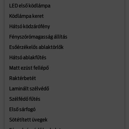
LED első ködlámpa
Ködlámpa keret
Hátsó ködzárófény
Fényszórómagasság állítás
Esőérzékelős ablaktörlők
Hátsó ablakfűtés
Matt ezüst fellépő
Raktérbetét
Laminált szélvédő
Szélfédő fűtés
Első sárfogó
Sötétített üvegek