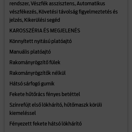
rendszer, Vészfék asszisztens, Automatikus
vészfékezés, Követési távolság figyelmeztetés és
jelzés, Kikerülési segéd
KAROSSZÉRIA ÉS MEGJELENÉS
Könnyített nyitású platóajtó
Manuális platóajtó
Rakományrögzítő fülek
Rakományrögzítők nélkül
Hátsó sárfogó gumik
Fekete hűtőrács fényes betéttel
Színrefújt első lökhárító, hűtőmaszk körüli
kiemeléssel
Fényezett fekete hátsó lökhárító