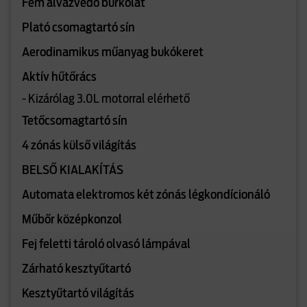
Fém alvázvédő burkolat
Plató csomagtartó sín
Aerodinamikus műanyag bukókeret
Aktív hűtőrács
- Kizárólag 3.0L motorral elérhető
Tetőcsomagtartó sín
4 zónás külső világítás
BELSŐ KIALAKÍTÁS
Automata elektromos két zónás légkondícionáló
Műbőr középkonzol
Fej feletti tároló olvasó lámpával
Zárható kesztyűtartó
Kesztyűtartó világítás