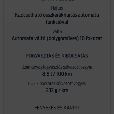
Hajtás
Kapcsolható összkerékhajtás automata
funkcióval
Váltó
Automata váltó (bolygóműves) 10 fokozat
FOGYASZTÁS ÉS KIBOCSÁTÁS
Üzemanyagfogyasztás súlyozott vegyes
8.8 l / 100 km
CO2 kibocsátás súlyozott vegyes
232 g / km
FÉNYEZÉS ÉS KÁRPIT