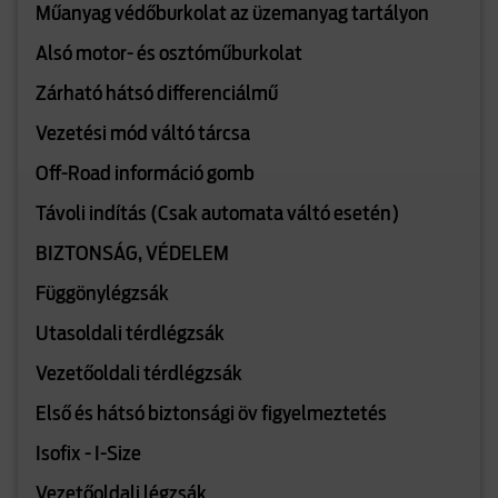
Műanyag védőburkolat az üzemanyag tartályon
Alsó motor- és osztóműburkolat
Zárható hátsó differenciálmű
Vezetési mód váltó tárcsa
Off-Road információ gomb
Távoli indítás (Csak automata váltó esetén)
BIZTONSÁG, VÉDELEM
Függönylégzsák
Utasoldali térdlégzsák
Vezetőoldali térdlégzsák
Első és hátsó biztonsági öv figyelmeztetés
Isofix - I-Size
Vezetőoldali légzsák