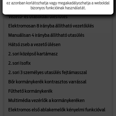
ez azonban korlátozhatja vagy megakadályozhatja a weboldal
Kihúzható pohártartó
bizonyos funkcióinak használatát.
Vezető- és utasoldali ülésfűtés
Elektromosan 8 irányba állítható vezetőülés
Manuálisan 4 irányba állítható utasülés
Hátsó zseb a vezető ülésen
2. sori középső kartámasz
2. sori Isofix
2. sori 3 személyes utasülés fejtámasszal
Bőr kormánykerék kontrasztos varrással
Fűthető kormánykerék
Multimédia vezérlők a kormánykeréken
Elektromos első ablakemelők kényelmi funkcióval