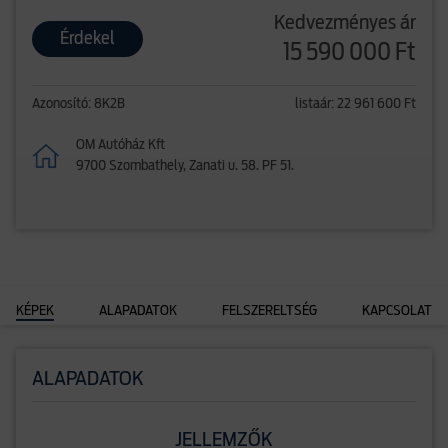
Kedvezményes ár
Érdekel
15 590 000 Ft
Azonosító: 8K2B
listaár: 22 961 600 Ft
OM Autóház Kft
9700 Szombathely, Zanati u. 58. PF 51.
KÉPEK
ALAPADATOK
FELSZERELTSÉG
KAPCSOLAT
ALAPADATOK
JELLEMZŐK