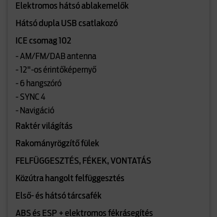
Elektromos hátsó ablakemelők
Hátsó dupla USB csatlakozó
ICE csomag 102
- AM/FM/DAB antenna
- 12"-os érintőképernyő
- 6 hangszóró
- SYNC 4
- Navigáció
Raktér világítás
Rakományrögzítő fülek
FELFÜGGESZTÉS, FÉKEK, VONTATÁS
Közútra hangolt felfüggesztés
Első- és hátsó tárcsafék
ABS és ESP + elektromos fékrásegítés