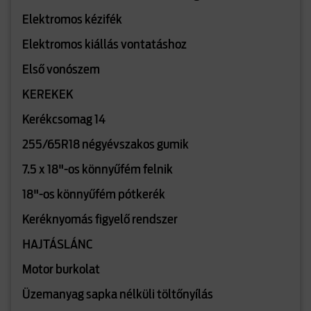
Elektromos kézifék
Elektromos kiállás vontatáshoz
Első vonószem
KEREKEK
Kerékcsomag 14
255/65R18 négyévszakos gumik
7.5 x 18"-os könnyűfém felnik
18"-os könnyűfém pótkerék
Keréknyomás figyelő rendszer
HAJTÁSLÁNC
Motor burkolat
Üzemanyag sapka nélküli töltőnyílás