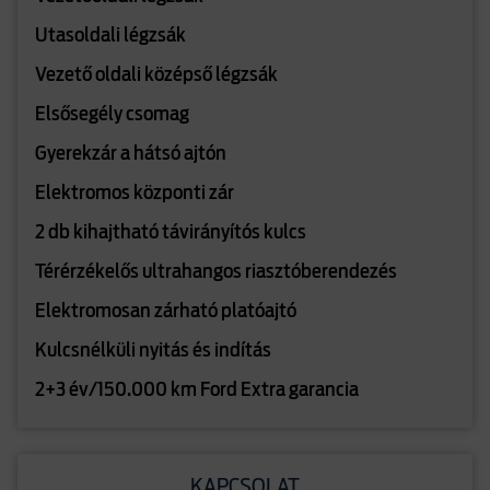
Utasoldali légzsák
Vezető oldali középső légzsák
Elsősegély csomag
Gyerekzár a hátsó ajtón
Elektromos központi zár
2 db kihajtható távirányítós kulcs
Térérzékelős ultrahangos riasztóberendezés
Elektromosan zárható platóajtó
Kulcsnélküli nyitás és indítás
2+3 év/150.000 km Ford Extra garancia
KAPCSOLAT