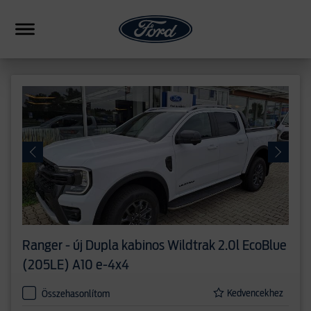
HIBRID
CSALÁDI
SUV
FORMANCE
PICKUP
ERESKEDÉSEK
Ranger - új
Dupla kabinos Wildtrak 2.0l EcoBlue
HASONLÍTÁS
(205LE) A10 e-4x4
Kedvencekhez
Összehasonlítom