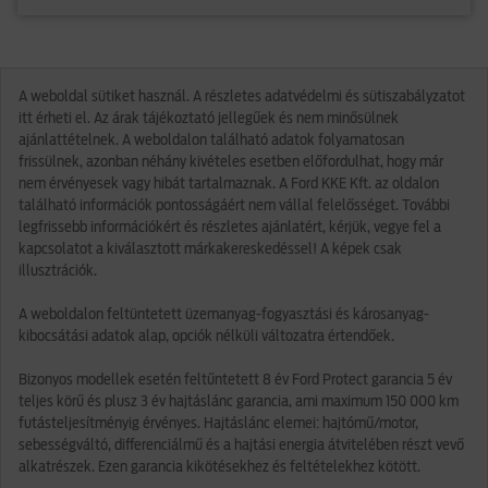
A weboldal sütiket használ. A részletes adatvédelmi és sütiszabályzatot
itt érheti el. Az árak tájékoztató jellegűek és nem minősülnek
ajánlattételnek. A weboldalon található adatok folyamatosan
frissülnek, azonban néhány kivételes esetben előfordulhat, hogy már
nem érvényesek vagy hibát tartalmaznak. A Ford KKE Kft. az oldalon
található információk pontosságáért nem vállal felelősséget. További
legfrissebb információkért és részletes ajánlatért, kérjük, vegye fel a
kapcsolatot a kiválasztott márkakereskedéssel! A képek csak
illusztrációk.
A weboldalon feltüntetett üzemanyag-fogyasztási és károsanyag-
kibocsátási adatok alap, opciók nélküli változatra értendőek.
Bizonyos modellek esetén feltűntetett 8 év Ford Protect garancia 5 év
teljes körű és plusz 3 év hajtáslánc garancia, ami maximum 150 000 km
futásteljesítményig érvényes. Hajtáslánc elemei: hajtómű/motor,
sebességváltó, differenciálmű és a hajtási energia átvitelében részt vevő
alkatrészek. Ezen garancia kikötésekhez és feltételekhez kötött.