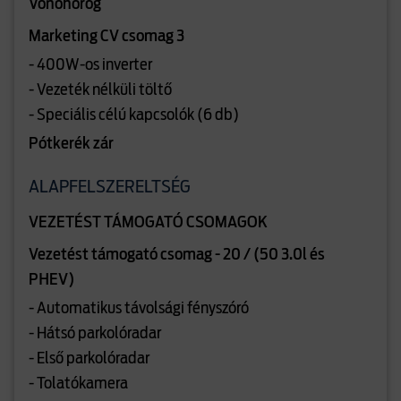
Vonóhorog
Marketing CV csomag 3
- 400W-os inverter
- Vezeték nélküli töltő
- Speciális célú kapcsolók (6 db)
Pótkerék zár
ALAPFELSZERELTSÉG
VEZETÉST TÁMOGATÓ CSOMAGOK
Vezetést támogató csomag - 20 / (50 3.0l és
PHEV)
- Automatikus távolsági fényszóró
- Hátsó parkolóradar
- Első parkolóradar
- Tolatókamera