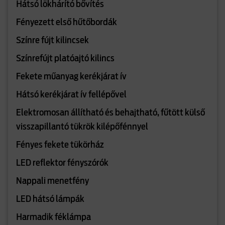
Hátsó lökhárító bővítés
Fényezett első hűtőbordák
Színre fújt kilincsek
Színrefújt platóajtó kilincs
Fekete műanyag kerékjárat ív
Hátsó kerékjárat ív fellépővel
Elektromosan állítható és behajtható, fűtött külső
visszapillantó tükrök kilépőfénnyel
Fényes fekete tükörház
LED reflektor fényszórók
Nappali menetfény
LED hátsó lámpák
Harmadik féklámpa