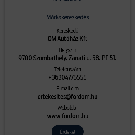
Márkakereskedés
Kereskedő
OM Autóház Kft
Helyszín
9700 Szombathely, Zanati u. 58. PF 51.
Telefonszám
+36304775555
E-mail cím
ertekesites@fordom.hu
Weboldal
www.fordom.hu
Érdekel