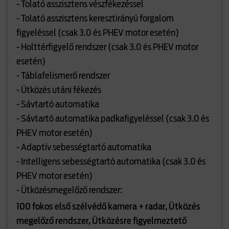
- Tolató asszisztens vészfékezéssel
- Tolató asszisztens keresztirányú forgalom
figyeléssel (csak 3.0 és PHEV motor esetén)
- Holttérfigyelő rendszer (csak 3.0 és PHEV motor
esetén)
- Táblafelismerő rendszer
- Ütközés utáni fékezés
- Sávtartó automatika
- Sávtartó automatika padkafigyeléssel (csak 3.0 és
PHEV motor esetén)
- Adaptív sebességtartó automatika
- Intelligens sebességtartó automatika (csak 3.0 és
PHEV motor esetén)
- Ütközésmegelőző rendszer:
100 fokos első szélvédő kamera + radar, Ütközés
megelőző rendszer, Ütközésre figyelmeztető