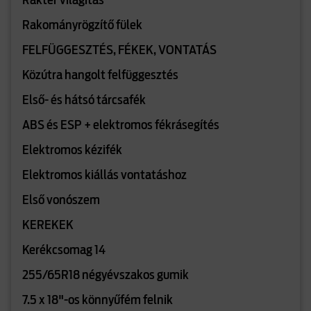
Raktér világítás
Rakományrögzítő fülek
FELFÜGGESZTÉS, FÉKEK, VONTATÁS
Közútra hangolt felfüggesztés
Első- és hátsó tárcsafék
ABS és ESP + elektromos fékrásegítés
Elektromos kézifék
Elektromos kiállás vontatáshoz
Első vonószem
KEREKEK
Kerékcsomag 14
255/65R18 négyévszakos gumik
7.5 x 18"-os könnyűfém felnik