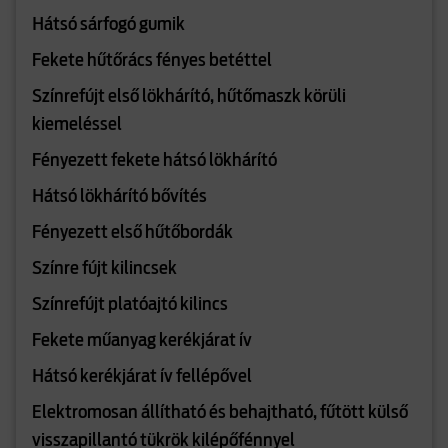
Hátsó sárfogó gumik
Fekete hűtőrács fényes betéttel
Színrefújt első lökhárító, hűtőmaszk körüli
kiemeléssel
Fényezett fekete hátsó lökhárító
Hátsó lökhárító bővítés
Fényezett első hűtőbordák
Színre fújt kilincsek
Színrefújt platóajtó kilincs
Fekete műanyag kerékjárat ív
Hátsó kerékjárat ív fellépővel
Elektromosan állítható és behajtható, fűtött külső
visszapillantó tükrök kilépőfénnyel