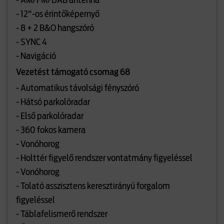
- AM/FM/DAB antenna
- 12"-os érintőképernyő
- 8 + 2 B&O hangszóró
- SYNC 4
- Navigáció
Vezetést támogató csomag 68
- Automatikus távolsági fényszóró
- Hátsó parkolóradar
- Első parkolóradar
- 360 fokos kamera
- Vonóhorog
- Holttér figyelő rendszer vontatmány figyeléssel
- Vonóhorog
- Tolató asszisztens keresztirányú forgalom
figyeléssel
- Táblafelismerő rendszer