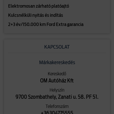
Elektromosan zárható platóajtó
Kulcsnélküli nyitás és indítás
2+3 év/150.000 km Ford Extra garancia
KAPCSOLAT
Márkakereskedés
Kereskedő
OM Autóház Kft
Helyszín
9700 Szombathely, Zanati u. 58. PF 51.
Telefonszám
+36304775555