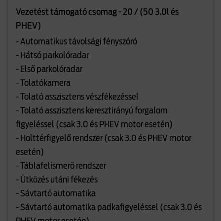
Vezetést támogató csomag - 20 / (50 3.0l és
PHEV)
- Automatikus távolsági fényszóró
- Hátsó parkolóradar
- Első parkolóradar
- Tolatókamera
- Tolató asszisztens vészfékezéssel
- Tolató asszisztens keresztirányú forgalom
figyeléssel (csak 3.0 és PHEV motor esetén)
- Holttérfigyelő rendszer (csak 3.0 és PHEV motor
esetén)
- Táblafelismerő rendszer
- Ütközés utáni fékezés
- Sávtartó automatika
- Sávtartó automatika padkafigyeléssel (csak 3.0 és