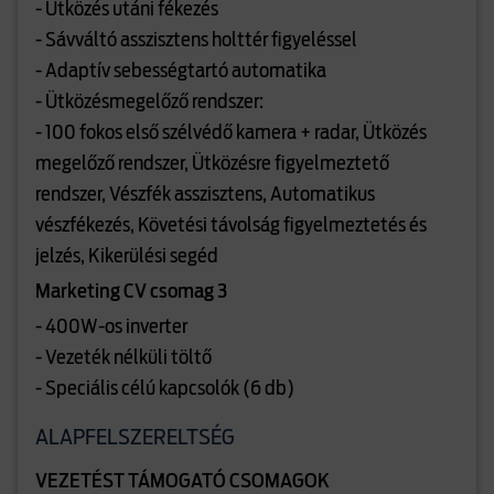
- Ütközés utáni fékezés
- Sávváltó asszisztens holttér figyeléssel
- Adaptív sebességtartó automatika
- Ütközésmegelőző rendszer:
- 100 fokos első szélvédő kamera + radar, Ütközés
megelőző rendszer, Ütközésre figyelmeztető
rendszer, Vészfék asszisztens, Automatikus
vészfékezés, Követési távolság figyelmeztetés és
jelzés, Kikerülési segéd
Marketing CV csomag 3
- 400W-os inverter
- Vezeték nélküli töltő
- Speciális célú kapcsolók (6 db)
ALAPFELSZERELTSÉG
VEZETÉST TÁMOGATÓ CSOMAGOK