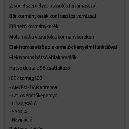
2. sori 3 személyes utasülés fejtámasszal
Bőr kormánykerék kontrasztos varrással
Fűthető kormánykerék
Multimédia vezérlők a kormánykeréken
Elektromos első ablakemelők kényelmi funkcióval
Elektromos hátsó ablakemelők
Hátsó dupla USB csatlakozó
ICE csomag 102
- AM/FM/DAB antenna
- 12"-os érintőképernyő
- 6 hangszóró
- SYNC 4
- Navigáció