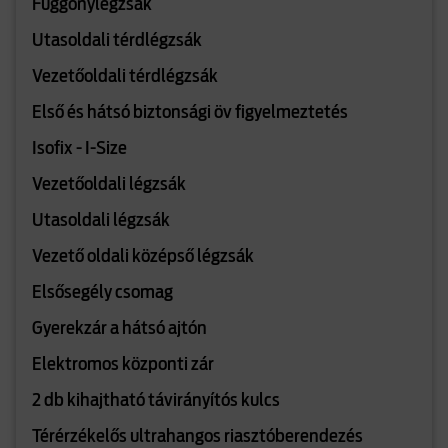
Függönylégzsák
Utasoldali térdlégzsák
Vezetőoldali térdlégzsák
Első és hátsó biztonsági öv figyelmeztetés
Isofix - I-Size
Vezetőoldali légzsák
Utasoldali légzsák
Vezető oldali középső légzsák
Elsősegély csomag
Gyerekzár a hátsó ajtón
Elektromos központi zár
2 db kihajtható távirányítós kulcs
Térérzékelős ultrahangos riasztóberendezés