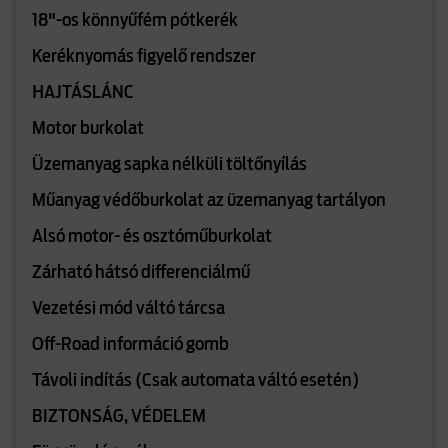
18"-os könnyűfém pótkerék
Keréknyomás figyelő rendszer
HAJTÁSLÁNC
Motor burkolat
Üzemanyag sapka nélküli töltőnyílás
Műanyag védőburkolat az üzemanyag tartályon
Alsó motor- és osztóműburkolat
Zárható hátsó differenciálmű
Vezetési mód váltó tárcsa
Off-Road információ gomb
Távoli indítás (Csak automata váltó esetén)
BIZTONSÁG, VÉDELEM