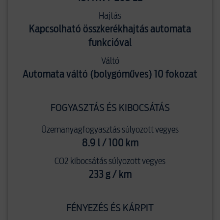
Hajtás
Kapcsolható összkerékhajtás automata
funkcióval
Váltó
Automata váltó (bolygóműves) 10 fokozat
FOGYASZTÁS ÉS KIBOCSÁTÁS
Üzemanyagfogyasztás súlyozott vegyes
8.9 l / 100 km
CO2 kibocsátás súlyozott vegyes
233 g / km
FÉNYEZÉS ÉS KÁRPIT