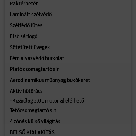
Raktérbetét
Laminált szélvédő
Szélfédő fűtés
Első sárfogó
Sötétített üvegek
Fém alvázvédő burkolat
Plató csomagtartó sín
Aerodinamikus műanyag bukókeret
Aktív hűtőrács
- Kizárólag 3.0L motorral elérhető
Tetőcsomagtartó sín
4 zónás külső világítás
BELSŐ KIALAKÍTÁS