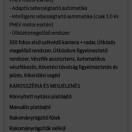
PHEV motor esetén)
- Adaptív sebességtartó automatika
- Intelligens sebességtartó automatika (csak 3.0 és
PHEV motor esetén)
- Ütközésmegelőző rendszer:
100 fokos első szélvédő kamera + radar, Ütközés
megelőző rendszer, Ütközésre figyelmeztető
rendszer, Vészfék asszisztens, Automatikus
vészfékezés, Követési távolság figyelmeztetés és
jelzés, Kikerülési segéd
KAROSSZÉRIA ÉS MEGJELENÉS
Könnyített nyitású platóajtó
Manuális platóajtó
Rakományrögzítő fülek
Rakományrögzítők nélkül