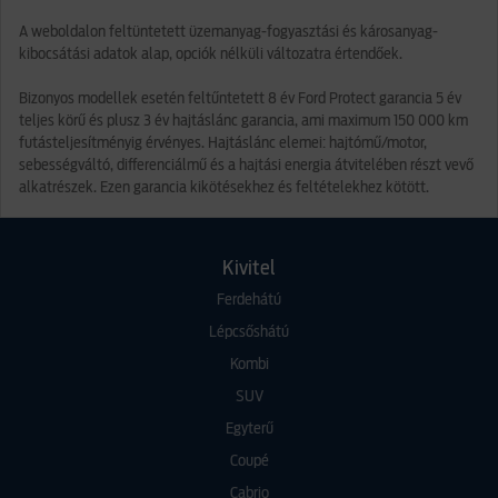
A weboldalon feltüntetett üzemanyag-fogyasztási és károsanyag-
kibocsátási adatok alap, opciók nélküli változatra értendőek.
Bizonyos modellek esetén feltűntetett 8 év Ford Protect garancia 5 év
teljes körű és plusz 3 év hajtáslánc garancia, ami maximum 150 000 km
futásteljesítményig érvényes. Hajtáslánc elemei: hajtómű/motor,
sebességváltó, differenciálmű és a hajtási energia átvitelében részt vevő
alkatrészek. Ezen garancia kikötésekhez és feltételekhez kötött.
Kivitel
Ferdehátú
Lépcsőshátú
Kombi
SUV
Egyterű
Coupé
Cabrio