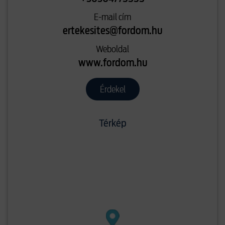
E-mail cím
ertekesites@fordom.hu
Weboldal
www.fordom.hu
Érdekel
Térkép