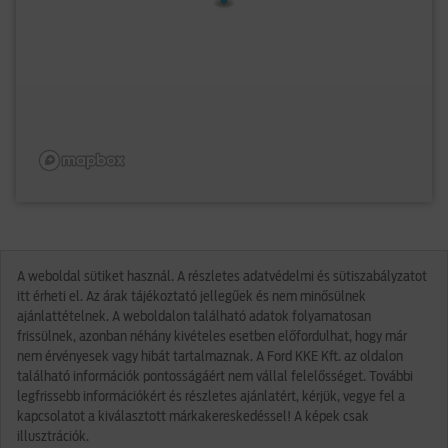
A weboldal sütiket használ. A részletes adatvédelmi és sütiszabályzatot
itt érheti el. Az árak tájékoztató jellegűek és nem minősülnek
ajánlattételnek. A weboldalon található adatok folyamatosan
frissülnek, azonban néhány kivételes esetben előfordulhat, hogy már
nem érvényesek vagy hibát tartalmaznak. A Ford KKE Kft. az oldalon
található információk pontosságáért nem vállal felelősséget. További
legfrissebb információkért és részletes ajánlatért, kérjük, vegye fel a
kapcsolatot a kiválasztott márkakereskedéssel! A képek csak
illusztrációk.