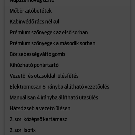
Napszemüveg tartó
Műbőr ajtóbetétek
Kabinvédő rács nélkül
Prémium szőnyegek az első sorban
Prémium szőnyegek a második sorban
Bőr sebességváltó gomb
Kihúzható pohártartó
Vezető- és utasoldali ülésfűtés
Elektromosan 8 irányba állítható vezetőülés
Manuálisan 4 irányba állítható utasülés
Hátsó zseb a vezető ülésen
2. sori középső kartámasz
2. sori Isofix