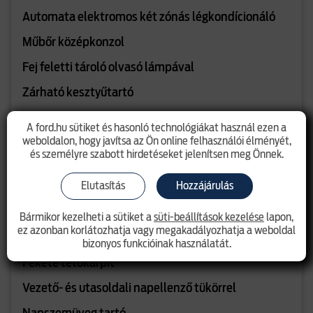
Automata elektromos két zónás légkondícionáló
Műbőr középkonzol
Fej feletti tároló olvasó lámpával
Zárható kesztyűtartó
Kesztyűtartó világítás
A ford.hu sütiket és hasonló technológiákat használ ezen a
weboldalon, hogy javítsa az Ön online felhasználói élményét,
Belső LED hangulatvilágítás
és személyre szabott hirdetéseket jelenítsen meg Önnek.
8"- os TFT/LCD műszerfal
Elutasítás
Hozzájárulás
Tachográf előkészítés
Bármikor kezelheti a sütiket a
süti-beállítások kezelése
lapon,
Automatikusan elsötétedő belső visszapillantó
ez azonban korlátozhatja vagy megakadályozhatja a weboldal
tükör
bizonyos funkcióinak használatát.
Fekete tetőkárpit
Vezető- és utasoldali napellenző tükörrel