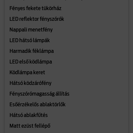
Fényes fekete tükörház
LED reflektor fényszórók
Nappali menetfény
LED hátsó lámpák
Harmadik féklámpa
LED első ködlámpa
Ködlámpa keret
Hátsó ködzárófény
Fényszórómagasság állítás
Esőérzékelős ablaktörlők
Hátsó ablakfűtés
Matt ezüst fellépő