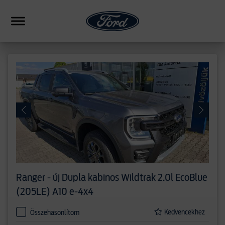
HIBRID
CSALÁDI
SUV
FORMANCE
PICKUP
ERESKEDÉSEK
Ranger - új
Dupla kabinos Wildtrak 2.0l EcoBlue
HASONLÍTÁS
(205LE) A10 e-4x4
Kedvencekhez
Összehasonlítom