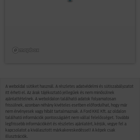
A weboldal sütiket használ. A részletes adatvédelmi és sütiszabályzatot
itt érheti el. Az árak tájékoztató jellegűek és nem minősülnek
ajánlattételnek. A weboldalon található adatok folyamatosan
frissülnek, azonban néhány kivételes esetben előfordulhat, hogy már
nem érvényesek vagy hibát tartalmaznak. A Ford KKE Kft. az oldalon
található információk pontosságáért nem vállal felelősséget. További
legfrissebb információkért és részletes ajánlatért, kérjük, vegye fel a
kapcsolatot a kiválasztott márkakereskedéssel! A képek csak
illusztrációk.