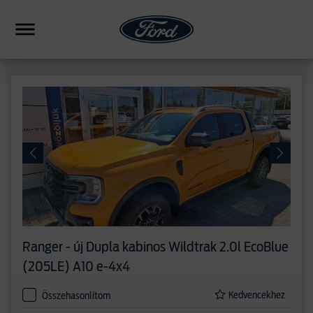
HIBRID
CSALÁDI
SUV
FORMANCE
PICKUP
ERESKEDÉSEK
Ranger - új
Dupla kabinos Wildtrak 2.0l EcoBlue
HASONLÍTÁS
(205LE) A10 e-4x4
Kedvencekhez
Összehasonlítom