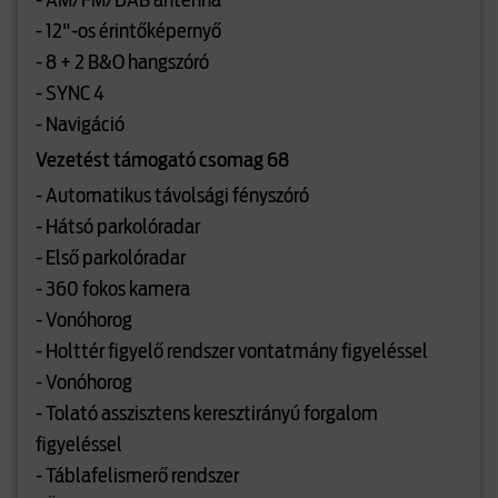
- AM/FM/DAB antenna
- 12"-os érintőképernyő
- 8 + 2 B&O hangszóró
- SYNC 4
- Navigáció
Vezetést támogató csomag 68
- Automatikus távolsági fényszóró
- Hátsó parkolóradar
- Első parkolóradar
- 360 fokos kamera
- Vonóhorog
- Holttér figyelő rendszer vontatmány figyeléssel
- Vonóhorog
- Tolató asszisztens keresztirányú forgalom
figyeléssel
- Táblafelismerő rendszer