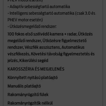
PHEV motor esetén)
- Adaptív sebességtartó automatika
- Intelligens sebességtartó automatika (csak 3.0 és
PHEV motor esetén)
- Ütközésmegelőző rendszer:
100 fokos első szélvédő kamera + radar, Ütközés
megelőző rendszer, Ütközésre figyelmeztető
rendszer, Vészfék asszisztens, Automatikus
vészfékezés, Követési távolság figyelmeztetés és
jelzés, Kikerülési segéd
KAROSSZÉRIA ÉS MEGJELENÉS
Könnyített nyitású platóajtó
Manuális platóajtó
Rakományrögzítő fülek
Rakományrögzítők nélkül