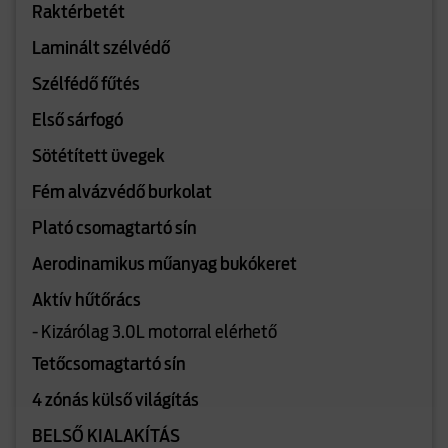
Raktérbetét
Laminált szélvédő
Szélfédő fűtés
Első sárfogó
Sötétített üvegek
Fém alvázvédő burkolat
Plató csomagtartó sín
Aerodinamikus műanyag bukókeret
Aktív hűtőrács
- Kizárólag 3.0L motorral elérhető
Tetőcsomagtartó sín
4 zónás külső világítás
BELSŐ KIALAKÍTÁS