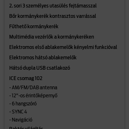
2. sori 3 személyes utasülés fejtámasszal
Bőr kormánykerék kontrasztos varrással
Fűthető kormánykerék
Multimédia vezérlők a kormánykeréken
Elektromos első ablakemelők kényelmi funkcióval
Elektromos hátsó ablakemelők
Hátsó dupla USB csatlakozó
ICE csomag 102
- AM/FM/DAB antenna
- 12"-os érintőképernyő
- 6 hangszóró
- SYNC 4
- Navigáció