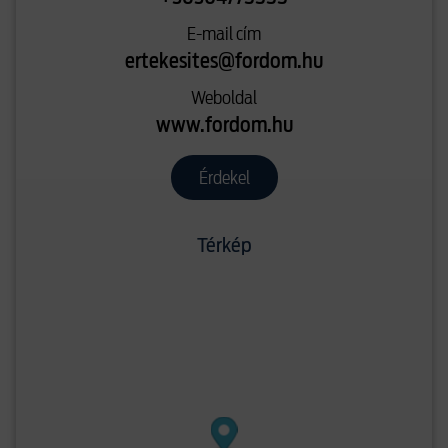
E-mail cím
ertekesites@fordom.hu
Weboldal
www.fordom.hu
Érdekel
Térkép