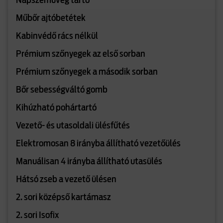
Napszemüveg tartó
Műbőr ajtóbetétek
Kabinvédő rács nélkül
Prémium szőnyegek az első sorban
Prémium szőnyegek a második sorban
Bőr sebességváltó gomb
Kihúzható pohártartó
Vezető- és utasoldali ülésfűtés
Elektromosan 8 irányba állítható vezetőülés
Manuálisan 4 irányba állítható utasülés
Hátsó zseb a vezető ülésen
2. sori középső kartámasz
2. sori Isofix