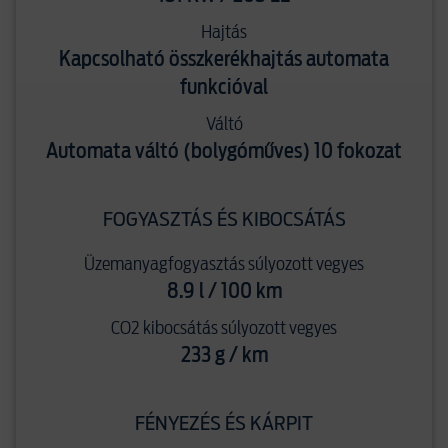
Hajtás
Kapcsolható összkerékhajtás automata
funkcióval
Váltó
Automata váltó (bolygóműves) 10 fokozat
FOGYASZTÁS ÉS KIBOCSÁTÁS
Üzemanyagfogyasztás súlyozott vegyes
8.9 l / 100 km
CO2 kibocsátás súlyozott vegyes
233 g / km
FÉNYEZÉS ÉS KÁRPIT