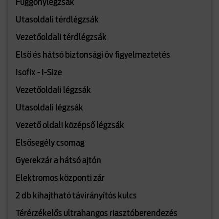
Függönylégzsák
Utasoldali térdlégzsák
Vezetőoldali térdlégzsák
Első és hátsó biztonsági öv figyelmeztetés
Isofix - I-Size
Vezetőoldali légzsák
Utasoldali légzsák
Vezető oldali középső légzsák
Elsősegély csomag
Gyerekzár a hátsó ajtón
Elektromos központi zár
2 db kihajtható távirányítós kulcs
Térérzékelős ultrahangos riasztóberendezés