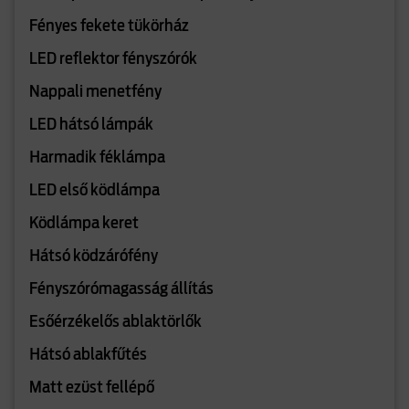
Fényes fekete tükörház
LED reflektor fényszórók
Nappali menetfény
LED hátsó lámpák
Harmadik féklámpa
LED első ködlámpa
Ködlámpa keret
Hátsó ködzárófény
Fényszórómagasság állítás
Esőérzékelős ablaktörlők
Hátsó ablakfűtés
Matt ezüst fellépő