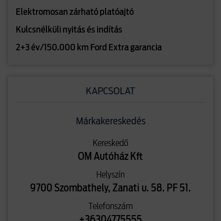
Elektromosan zárható platóajtó
Kulcsnélküli nyitás és indítás
2+3 év/150.000 km Ford Extra garancia
KAPCSOLAT
Márkakereskedés
Kereskedő
OM Autóház Kft
Helyszín
9700 Szombathely, Zanati u. 58. PF 51.
Telefonszám
+36304775555