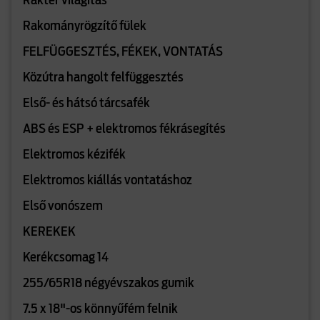
Raktér világítás
Rakományrögzítő fülek
FELFÜGGESZTÉS, FÉKEK, VONTATÁS
Közútra hangolt felfüggesztés
Első- és hátsó tárcsafék
ABS és ESP + elektromos fékrásegítés
Elektromos kézifék
Elektromos kiállás vontatáshoz
Első vonószem
KEREKEK
Kerékcsomag 14
255/65R18 négyévszakos gumik
7.5 x 18"-os könnyűfém felnik