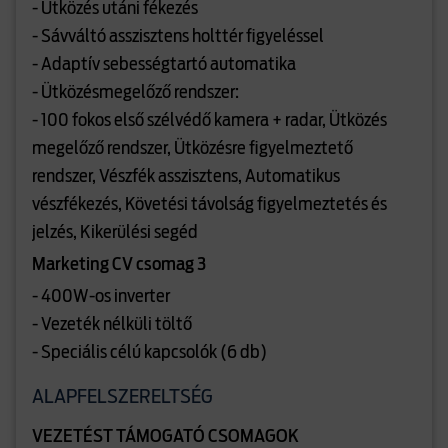
- Ütközés utáni fékezés
- Sávváltó asszisztens holttér figyeléssel
- Adaptív sebességtartó automatika
- Ütközésmegelőző rendszer:
- 100 fokos első szélvédő kamera + radar, Ütközés
megelőző rendszer, Ütközésre figyelmeztető
rendszer, Vészfék asszisztens, Automatikus
vészfékezés, Követési távolság figyelmeztetés és
jelzés, Kikerülési segéd
Marketing CV csomag 3
- 400W-os inverter
- Vezeték nélküli töltő
- Speciális célú kapcsolók (6 db)
ALAPFELSZERELTSÉG
VEZETÉST TÁMOGATÓ CSOMAGOK