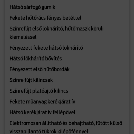
Hátsó sárfogó gumik
Fekete hűtőrács fényes betéttel
Színrefújt első lökhárító, hűtőmaszk körüli
kiemeléssel
Fényezett fekete hátsó lökhárító
Hátsó lökhárító bővítés
Fényezett első hűtőbordák
Színre fújt kilincsek
Színrefújt platóajtó kilincs
Fekete műanyag kerékjárat ív
Hátsó kerékjárat ív fellépővel
Elektromosan állítható és behajtható, fűtött külső
visszapillantó tükrök kilépőfénnyel