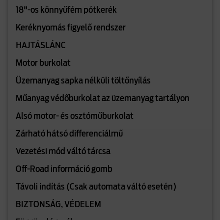
18"-os könnyűfém pótkerék
Keréknyomás figyelő rendszer
HAJTÁSLÁNC
Motor burkolat
Üzemanyag sapka nélküli töltőnyílás
Műanyag védőburkolat az üzemanyag tartályon
Alsó motor- és osztóműburkolat
Zárható hátsó differenciálmű
Vezetési mód váltó tárcsa
Off-Road információ gomb
Távoli indítás (Csak automata váltó esetén)
BIZTONSÁG, VÉDELEM