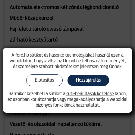
Automata elektromos két zónás légkondícionáló
Műbőr középkonzol
Fej feletti tároló olvasó lámpával
Zárható kesztyűtartó
Kesztyűtartó világítás
A ford.hu sütiket és hasonló technológiákat használ ezen a
weboldalon, hogy javítsa az Ön online felhasználói élményét,
Belső LED hangulatvilágítás
és személyre szabott hirdetéseket jelenítsen meg Önnek.
8"- os TFT/LCD műszerfal
Elutasítás
Hozzájárulás
Tachográf előkészítés
Bármikor kezelheti a sütiket a
süti-beállítások kezelése
lapon,
Automatikusan elsötétedő belső visszapillantó
ez azonban korlátozhatja vagy megakadályozhatja a weboldal
tükör
bizonyos funkcióinak használatát.
Fekete tetőkárpit
Vezető- és utasoldali napellenző tükörrel