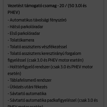
Vezetést támogató csomag - 20 / (50 3.0l és
PHEV)
- Automatikus távolsági fényszóró
- Hátsó parkolóradar
- Első parkolóradar
- Tolatókamera
- Tolató asszisztens vészfékezéssel
- Tolató asszisztens keresztirányú forgalom
figyeléssel (csak 3.0 és PHEV motor esetén)
- Holttérfigyelő rendszer (csak 3.0 és PHEV motor
esetén)
- Táblafelismerő rendszer
- Ütközés utáni fékezés
- Sávtartó automatika
- Sávtartó automatika padkafigyeléssel (csak 3.0 és