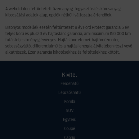
A weboldalon feltüntetett üzemanyag-fogyasztási és károsanyag-
kibocsátási adatok alap, opciók nélküli változatra értendőek.
Bizonyos modellek esetén feltűntetett 8 év Ford Protect garancia 5 év
teljes körű és plusz 3 év hajtáslánc garancia, ami maximum 150 000 km
futásteljesítményig érvényes. Hajtáslánc elemei: hajtómű/motor,
sebességváltó, differenciálmű és a hajtási energia átvitelében részt vevő
alkatrészek. Ezen garancia kikötésekhez és feltételekhez kötött.
Kivitel
Ferdehátú
Lépcsőshátú
Kombi
SUV
Egyterű
Coupé
Cabrio