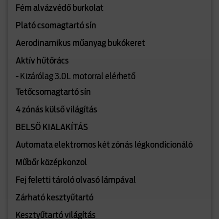
Fém alvázvédő burkolat
Plató csomagtartó sín
Aerodinamikus műanyag bukókeret
Aktív hűtőrács
- Kizárólag 3.0L motorral elérhető
Tetőcsomagtartó sín
4 zónás külső világítás
BELSŐ KIALAKÍTÁS
Automata elektromos két zónás légkondícionáló
Műbőr középkonzol
Fej feletti tároló olvasó lámpával
Zárható kesztyűtartó
Kesztyűtartó világítás