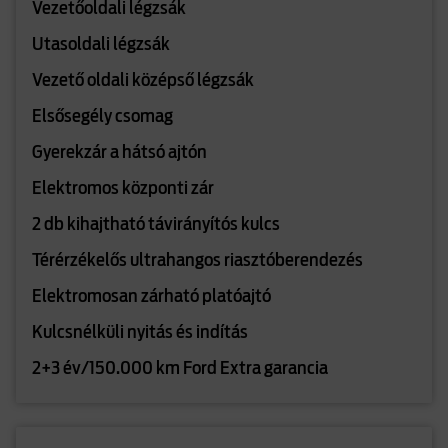
Vezetőoldali légzsák
Utasoldali légzsák
Vezető oldali középső légzsák
Elsősegély csomag
Gyerekzár a hátsó ajtón
Elektromos központi zár
2 db kihajtható távirányítós kulcs
Térérzékelős ultrahangos riasztóberendezés
Elektromosan zárható platóajtó
Kulcsnélküli nyitás és indítás
2+3 év/150.000 km Ford Extra garancia