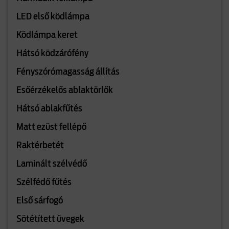
LED első ködlámpa
Ködlámpa keret
Hátsó ködzárófény
Fényszórómagasság állítás
Esőérzékelős ablaktörlők
Hátsó ablakfűtés
Matt ezüst fellépő
Raktérbetét
Laminált szélvédő
Szélfédő fűtés
Első sárfogó
Sötétített üvegek