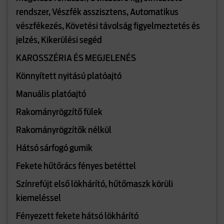
rendszer, Vészfék asszisztens, Automatikus
vészfékezés, Követési távolság figyelmeztetés és
jelzés, Kikerülési segéd
KAROSSZÉRIA ÉS MEGJELENÉS
Könnyített nyitású platóajtó
Manuális platóajtó
Rakományrögzítő fülek
Rakományrögzítők nélkül
Hátsó sárfogó gumik
Fekete hűtőrács fényes betéttel
Színrefújt első lökhárító, hűtőmaszk körüli
kiemeléssel
Fényezett fekete hátsó lökhárító