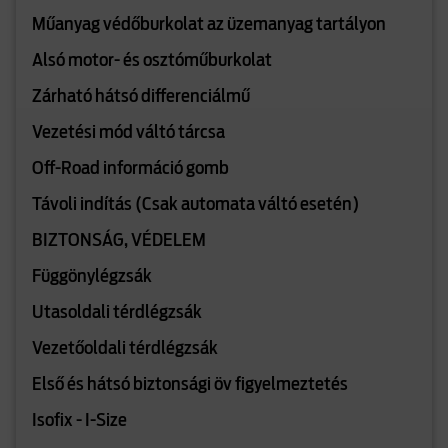
Műanyag védőburkolat az üzemanyag tartályon
Alsó motor- és osztóműburkolat
Zárható hátsó differenciálmű
Vezetési mód váltó tárcsa
Off-Road információ gomb
Távoli indítás (Csak automata váltó esetén)
BIZTONSÁG, VÉDELEM
Függönylégzsák
Utasoldali térdlégzsák
Vezetőoldali térdlégzsák
Első és hátsó biztonsági öv figyelmeztetés
Isofix - I-Size