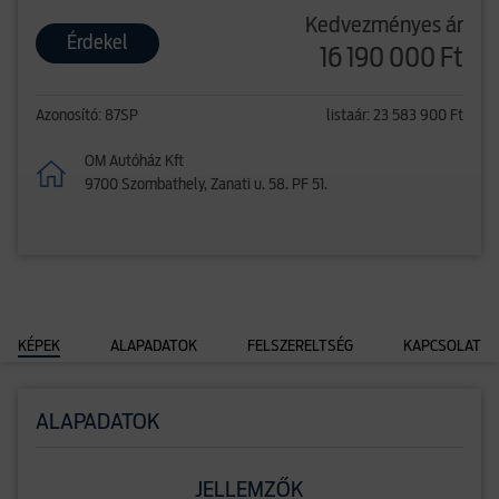
Kedvezményes ár
Érdekel
16 190 000 Ft
Azonosító: 87SP
listaár: 23 583 900 Ft
OM Autóház Kft
9700 Szombathely, Zanati u. 58. PF 51.
KÉPEK
ALAPADATOK
FELSZERELTSÉG
KAPCSOLAT
ALAPADATOK
JELLEMZŐK