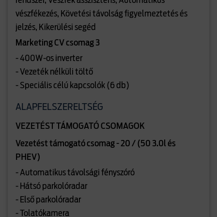
rendszer, Vészfék asszisztens, Automatikus
vészfékezés, Követési távolság figyelmeztetés és
jelzés, Kikerülési segéd
Marketing CV csomag 3
- 400W-os inverter
- Vezeték nélküli töltő
- Speciális célú kapcsolók (6 db)
ALAPFELSZERELTSÉG
VEZETÉST TÁMOGATÓ CSOMAGOK
Vezetést támogató csomag - 20 / (50 3.0l és
PHEV)
- Automatikus távolsági fényszóró
- Hátsó parkolóradar
- Első parkolóradar
- Tolatókamera