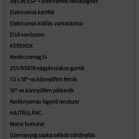
ABS és ESP + elektromos fékrásegítés
Elektromos kézifék
Elektromos kiállás vontatáshoz
Első vonószem
KEREKEK
Kerékcsomag 14
255/65R18 négyévszakos gumik
7.5 x 18"-os könnyűfém felnik
18"-os könnyűfém pótkerék
Keréknyomás figyelő rendszer
HAJTÁSLÁNC
Motor burkolat
Üzemanyag sapka nélküli töltőnyílás