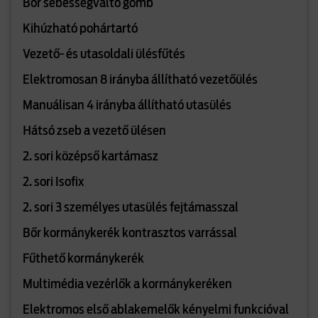
Bőr sebességváltó gomb
Kihúzható pohártartó
Vezető- és utasoldali ülésfűtés
Elektromosan 8 irányba állítható vezetőülés
Manuálisan 4 irányba állítható utasülés
Hátsó zseb a vezető ülésen
2. sori középső kartámasz
2. sori Isofix
2. sori 3 személyes utasülés fejtámasszal
Bőr kormánykerék kontrasztos varrással
Fűthető kormánykerék
Multimédia vezérlők a kormánykeréken
Elektromos első ablakemelők kényelmi funkcióval