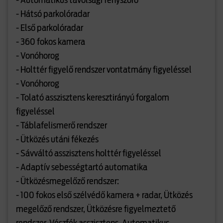
- Automatikus távolsági fényszóró
- Hátsó parkolóradar
- Első parkolóradar
- 360 fokos kamera
- Vonóhorog
- Holttér figyelő rendszer vontatmány figyeléssel
- Vonóhorog
- Tolató asszisztens keresztirányú forgalom
figyeléssel
- Táblafelismerő rendszer
- Ütközés utáni fékezés
- Sávváltó asszisztens holttér figyeléssel
- Adaptív sebességtartó automatika
- Ütközésmegelőző rendszer:
- 100 fokos első szélvédő kamera + radar, Ütközés
megelőző rendszer, Ütközésre figyelmeztető