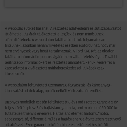
A weboldal sütiket használ. A részletes adatvédelmi és sütiszabályzatot
itt érheti el. Az árak tájékoztató jellegűek és nem minősülnek
ajánlattételnek. A weboldalon található adatok folyamatosan
frissülnek, azonban néhány kivételes esetben előfordulhat, hogy már
nem érvényesek vagy hibát tartalmaznak. A Ford KKE Kft. az oldalon
található információk pontosságáért nem vállal felelősséget. További
legfrissebb információkért és részletes ajánlatért, kérjük, vegye fel a
kapcsolatot a kiválasztott márkakereskedéssel! A képek csak
illusztrációk.
A weboldalon feltüntetett üzemanyag-fogyasztási és károsanyag-
kibocsátási adatok alap, opciók nélküli változatra értendőek.
Bizonyos modellek esetén feltűntetett 8 év Ford Protect garancia 5 év
teljes körű és plusz 3 év hajtáslánc garancia, ami maximum 150 000 km
futásteljesítményig érvényes. Hajtáslánc elemei: hajtómű/motor,
sebességváltó, differenciálmű és a hajtási energia átvitelében részt vevő
alkatrészek. Ezen garancia kikötésekhez és feltételekhez kötött.