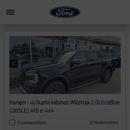
HIBRID
CSALÁDI
SUV
FORMANCE
PICKUP
ERESKEDÉSEK
Ranger - új
Dupla kabinos Wildtrak 2.0l EcoBlue
HASONLÍTÁS
(205LE) A10 e-4x4
Kedvencekhez
Összehasonlítom