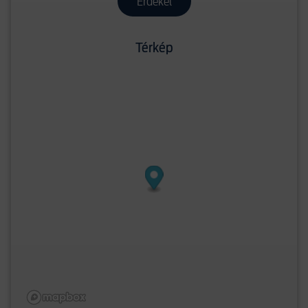
Érdekel
Térkép