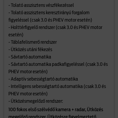
- Tolató asszisztens vészfékezéssel
- Tolató asszisztens keresztirányú forgalom
figyeléssel (csak 3.0 és PHEV motor esetén)
- Holttérfigyelő rendszer (csak 3.0 és PHEV motor
esetén)
- Táblafelismerő rendszer
- Ütközés utáni fékezés
- Sávtartó automatika
- Sávtartó automatika padkafigyeléssel (csak 3.0 és
PHEV motor esetén)
- Adaptív sebességtartó automatika
- Intelligens sebességtartó automatika (csak 3.0 és
PHEV motor esetén)
- Ütközésmegelőző rendszer:
100 fokos első szélvédő kamera + radar, Ütközés
megelőző rendszer, Ütközésre figyelmeztető