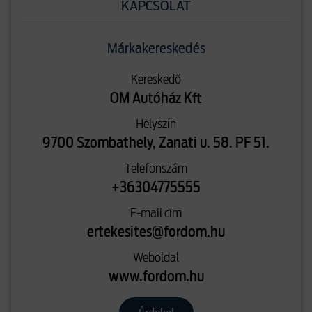
KAPCSOLAT
Márkakereskedés
Kereskedő
OM Autóház Kft
Helyszín
9700 Szombathely, Zanati u. 58. PF 51.
Telefonszám
+36304775555
E-mail cím
ertekesites@fordom.hu
Weboldal
www.fordom.hu