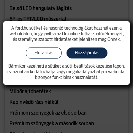
Belső LED hangulatvilágítás
8"- os TFT/LCD műszerfal
A ford.hu sütiket és hasonló technológiákat használ ezen a
Tachográf előkészítés
weboldalon, hogy javítsa az Ön online felhasználói élményét,
és személyre szabott hirdetéseket jelenítsen meg Önnek.
Automatikusan elsötétedő belső visszapillantó
tükör
Elutasítás
Hozzájárulás
Fekete tetőkárpit
Bármikor kezelheti a sütiket a
süti-beállítások kezelése
lapon,
Vezető- és utasoldali napellenző tükörrel
ez azonban korlátozhatja vagy megakadályozhatja a weboldal
bizonyos funkcióinak használatát.
Napszemüveg tartó
Műbőr ajtóbetétek
Kabinvédő rács nélkül
Prémium szőnyegek az első sorban
Prémium szőnyegek a második sorban