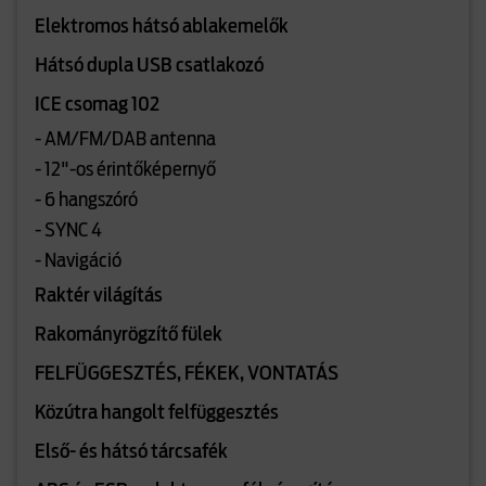
Elektromos hátsó ablakemelők
Hátsó dupla USB csatlakozó
ICE csomag 102
- AM/FM/DAB antenna
- 12"-os érintőképernyő
- 6 hangszóró
- SYNC 4
- Navigáció
Raktér világítás
Rakományrögzítő fülek
FELFÜGGESZTÉS, FÉKEK, VONTATÁS
Közútra hangolt felfüggesztés
Első- és hátsó tárcsafék