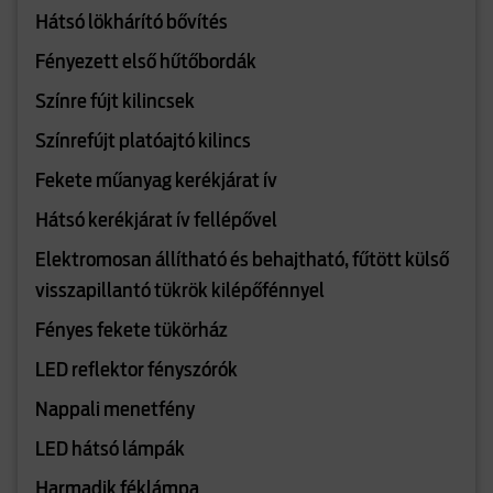
Hátsó lökhárító bővítés
Fényezett első hűtőbordák
Színre fújt kilincsek
Színrefújt platóajtó kilincs
Fekete műanyag kerékjárat ív
Hátsó kerékjárat ív fellépővel
Elektromosan állítható és behajtható, fűtött külső
visszapillantó tükrök kilépőfénnyel
Fényes fekete tükörház
LED reflektor fényszórók
Nappali menetfény
LED hátsó lámpák
Harmadik féklámpa