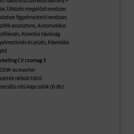
100 fokos első szélvédő kamera +
dar, Ütközés megelőző rendszer,
közésre figyelmeztető rendszer,
szfék asszisztens, Automatikus
szfékezés, Követési távolság
yelmeztetés és jelzés, Kikerülési
géd
rketing CV csomag 3
400W-os inverter
ezeték nélküli töltő
Speciális célú kapcsolók (6 db)