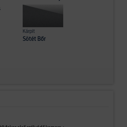
s
Kárpit
Sötét Bőr