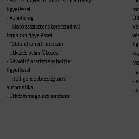
- Holttér figyelő rendszer vontatmány
- 
figyeléssel
ra
- Vonóhorog
Üt
- Tolató asszisztens keresztirányú
Vé
forgalom figyeléssel
vé
- Táblafelismerő rendszer
fig
- Ütközés utáni fékezés
se
- Sávváltó asszisztens holttér
Ma
figyeléssel
- 
- Intelligens sebességtartó
- V
automatika
- 
- Ütközésmegelőző rendszer: