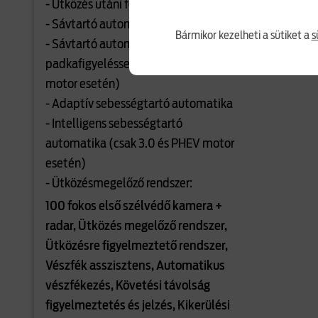
- Ütközés utáni fékezés
- Sávtartó automatika
Bármikor kezelheti a sütiket a
s
- Sávtartó automatika
padkafigyeléssel (csak 3.0 és PHEV
motor esetén)
- Adaptív sebességtartó automatika
- Intelligens sebességtartó
automatika (csak 3.0 és PHEV motor
esetén)
- Ütközésmegelőző rendszer:
100 fokos első szélvédő kamera +
radar, Ütközés megelőző rendszer,
Ütközésre figyelmeztető rendszer,
Vészfék asszisztens, Automatikus
vészfékezés, Követési távolság
figyelmeztetés és jelzés, Kikerülési