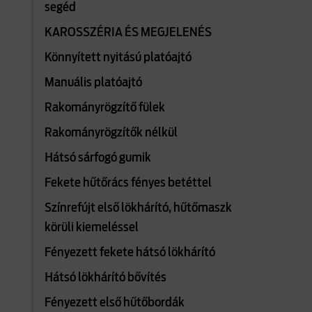
segéd
KAROSSZÉRIA ÉS MEGJELENÉS
Könnyített nyitású platóajtó
Manuális platóajtó
Rakományrögzítő fülek
Rakományrögzítők nélkül
Hátsó sárfogó gumik
Fekete hűtőrács fényes betéttel
Színrefújt első lökhárító, hűtőmaszk
körüli kiemeléssel
Fényezett fekete hátsó lökhárító
Hátsó lökhárító bővítés
Fényezett első hűtőbordák