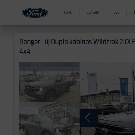
HIBRID
CSALÁDI
SUV
Ranger - új
Dupla kabinos Wildtrak 2.0l 
4x4
>