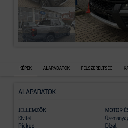
KÉPEK
ALAPADATOK
FELSZERELTSÉG
K
ALAPADATOK
JELLEMZŐK
MOTOR É
Kivitel
Üzemanya
Pickup
Dízel