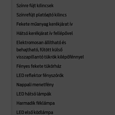
Színre fújt kilincsek
Színrefújt platóajtó kilincs
Fekete műanyag kerékjárat ív
Hátsó kerékjárat ív fellépővel
Elektromosan állítható és
behajtható, fűtött külső
visszapillantó tükrök kilépőfénnyel
Fényes fekete tükörház
LED reflektor fényszórók
Nappali menetfény
LED hátsó lámpák
Harmadik féklámpa
LED első ködlámpa