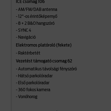
ICE csomag 106
- AM/FM/DAB antenna
- 12"-os érintőképernyő
- 8 + 2 B&O hangszóró
- SYNC 4
- Navigáció
Elektromos platóroló (fekete)
- Raktérbetét
Vezetést támogató csomag 62
- Automatikus távolsági fényszóró
- Hátsó parkolóradar
- Első parkolóradar
- 360 fokos kamera
- Vonóhorog