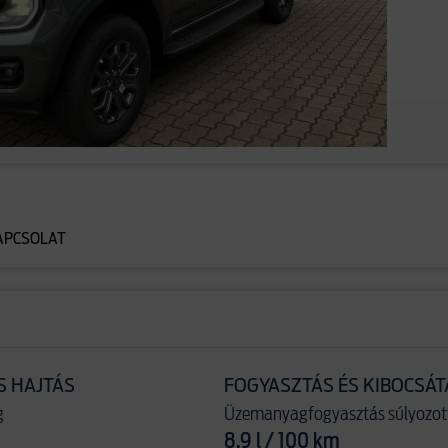
APCSOLAT
S HAJTÁS
FOGYASZTÁS ÉS KIBOCSÁT
g
Üzemanyagfogyasztás súlyozot
8.9 l / 100 km