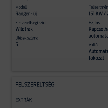
Modell
Teljesítmé
Ranger - új
151 KW / 
Felszereltségi szint
Hajtás
Wildtrak
Kapcsolh
automata
Ülések száma
Váltó
5
Automata
fokozat
FELSZERELTSÉG
EXTRÁK