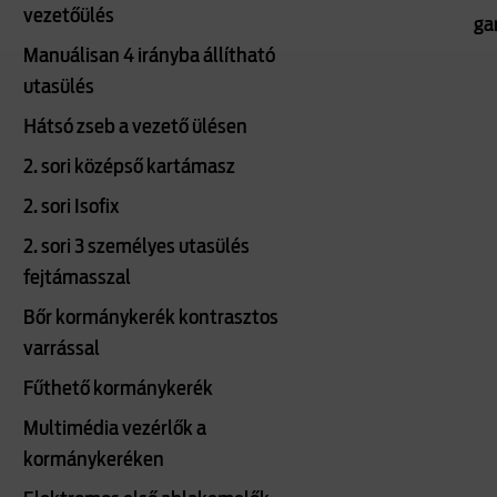
vezetőülés
ga
Manuálisan 4 irányba állítható
utasülés
Hátsó zseb a vezető ülésen
2. sori középső kartámasz
2. sori Isofix
2. sori 3 személyes utasülés
fejtámasszal
Bőr kormánykerék kontrasztos
varrással
Fűthető kormánykerék
Multimédia vezérlők a
kormánykeréken