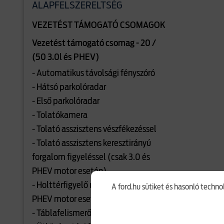
ALAPFELSZERELTSÉG
VEZETÉST TÁMOGATÓ CSOMAGOK
Vezetést támogató csomag - 20 /
(50 3.0l és PHEV)
- Automatikus távolsági fényszóró
- Hátsó parkolóradar
- Első parkolóradar
- Tolatókamera
- Tolató asszisztens vészfékezéssel
- Tolató asszisztens keresztirányú
forgalom figyeléssel (csak 3.0 és
PHEV motor esetén)
- Holttérfigyelő rendszer (csak 3.0 és
A ford.hu sütiket és hasonló techno
PHEV motor esetén)
- Táblafelismerő rendszer