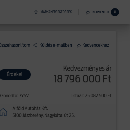
MÁRKAKERESKEDÉSEK
0
KEDVENCEK
Összehasonlítom
Küldés e-mailben
Kedvencekhez
Kedvezményes ár
Érdekel
18 796 000 Ft
Azonosító: 7Y5V
listaár: 25 082 500 Ft
Alföld Autóház Kft.
5100 Jászberény, Nagykátai út 25.