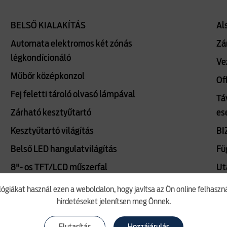
BELSŐ KIALAKÍTÁS
Al
Automata elektromos két zónás
Zá
légkondícionáló
Ve
Műbőr középkonzol
Of
Fej feletti tároló olvasó lámpával
Tá
Zárható kesztyűtartó
es
Kesztyűtartó világítás
BI
Belső LED hangulatvilágítás
Fü
8"- os TFT/LCD műszerfal
Ut
Tachográf előkészítés
Ve
lógiákat használ ezen a weboldalon, hogy javítsa az Ön online felhasz
hirdetéseket jelenítsen meg Önnek.
Automatikusan elsötétedő belső
El
visszapillantó tükör
fi