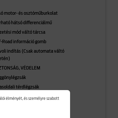
só motor- és osztóműburkolat
rható hátsó differenciálmű
zetési mód váltó tárcsa
f-Road információ gomb
voli indítás (Csak automata váltó
etén)
ZTONSÁG, VÉDELEM
ggönylégzsák
asoldali térdlégzsák
zetőoldali térdlégzsák
nálói élményét, és személyre szabott
ső és hátsó biztonsági öv
gyelmeztetés