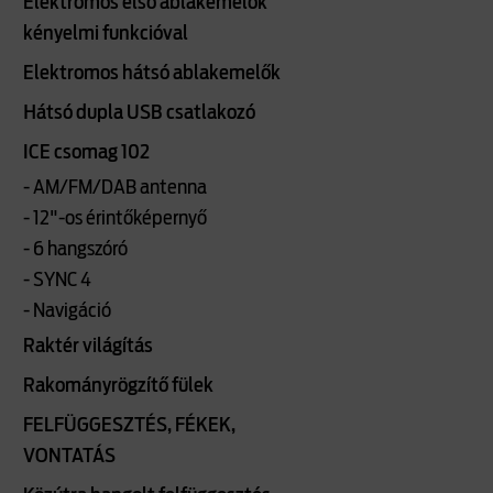
Elektromos első ablakemelők
kényelmi funkcióval
Elektromos hátsó ablakemelők
Hátsó dupla USB csatlakozó
ICE csomag 102
- AM/FM/DAB antenna
- 12"-os érintőképernyő
- 6 hangszóró
- SYNC 4
- Navigáció
Raktér világítás
Rakományrögzítő fülek
FELFÜGGESZTÉS, FÉKEK,
VONTATÁS