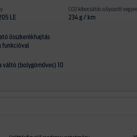
ny
CO2 kibocsátás súlyozott vegye
205 LE
234 g / km
ató összkerékhajtás
 funkcióval
 váltó (bolygóműves) 10