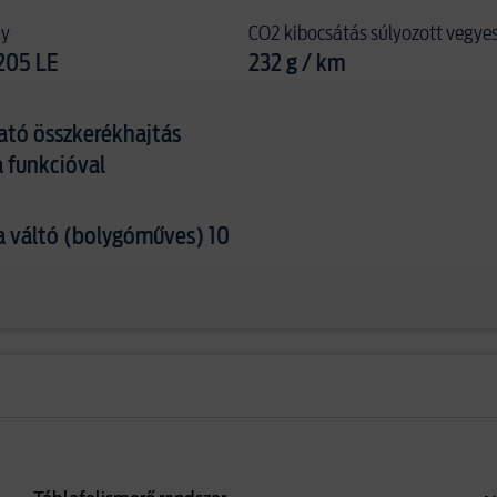
ny
CO2 kibocsátás súlyozott vegye
205 LE
232 g / km
ató összkerékhajtás
 funkcióval
 váltó (bolygóműves) 10