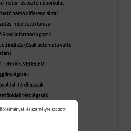
só motor- és osztóműburkolat
rható hátsó differenciálmű
zetési mód váltó tárcsa
f-Road információ gomb
voli indítás (Csak automata váltó
etén)
ZTONSÁG, VÉDELEM
ggönylégzsák
asoldali térdlégzsák
zetőoldali térdlégzsák
ső és hátsó biztonsági öv
nálói élményét, és személyre szabott
gyelmeztetés
fix - I-Size