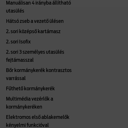
Manuálisan 4 irányba állítható
utasülés
Hátsó zseb a vezető ülésen
2. sori középső kartámasz
2. sori Isofix
2. sori 3 személyes utasülés
fejtámasszal
Bőr kormánykerék kontrasztos
varrással
Fűthető kormánykerék
Multimédia vezérlők a
kormánykeréken
Elektromos első ablakemelők
kényelmi funkcióval