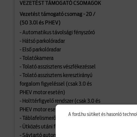
VEZETÉST TÁMOGATÓ CSOMAGOK
Vezetést támogató csomag - 20 /
(50 3.0l és PHEV)
- Automatikus távolsági fényszóró
- Hátsó parkolóradar
- Első parkolóradar
- Tolatókamera
- Tolató asszisztens vészfékezéssel
- Tolató asszisztens keresztirányú
forgalom figyeléssel (csak 3.0 és
PHEV motor esetén)
- Holttérfigyelő rendszer (csak 3.0 és
PHEV motor esetén)
A ford.hu sütiket és hasonló techno
- Táblafelismerő rendszer
- Ütközés utáni fékezés
- Sávtartó automatika