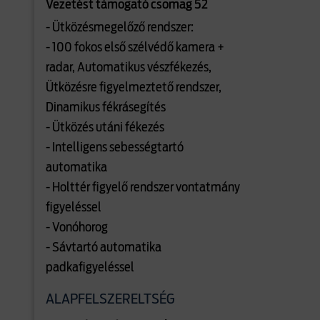
Vezetést támogató csomag 52
- Ütközésmegelőző rendszer:
- 100 fokos első szélvédő kamera +
radar, Automatikus vészfékezés,
Ütközésre figyelmeztető rendszer,
Dinamikus fékrásegítés
- Ütközés utáni fékezés
- Intelligens sebességtartó
automatika
- Holttér figyelő rendszer vontatmány
figyeléssel
- Vonóhorog
- Sávtartó automatika
padkafigyeléssel
ALAPFELSZERELTSÉG