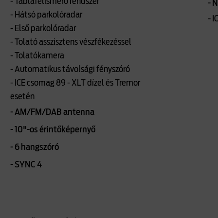
- Táblafelismerő rendszer
- 
- Hátsó parkolóradar
- 
- Első parkolóradar
- Tolató asszisztens vészfékezéssel
- Tolatókamera
- Automatikus távolsági fényszóró
- ICE csomag 89 - XLT dízel és Tremor
esetén
- AM/FM/DAB antenna
- 10"-os érintőképernyő
- 6 hangszóró
- SYNC 4