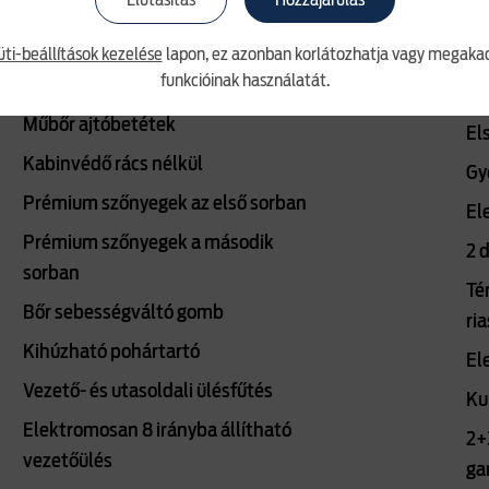
Elutasítás
Hozzájárulás
Vezető- és utasoldali napellenző
Ve
tükörrel
üti-beállítások kezelése
lapon, ez azonban korlátozhatja vagy megakad
Ut
funkcióinak használatát.
Napszemüveg tartó
Ve
Műbőr ajtóbetétek
El
Kabinvédő rács nélkül
Gy
Prémium szőnyegek az első sorban
El
Prémium szőnyegek a második
2 
sorban
Té
Bőr sebességváltó gomb
ri
Kihúzható pohártartó
El
Vezető- és utasoldali ülésfűtés
Ku
Elektromosan 8 irányba állítható
2+
vezetőülés
ga