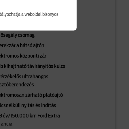
zetőoldali légzsák
ályozhatja a weboldal bizonyos
asoldali légzsák
zető oldali középső légzsák
sősegély csomag
erekzár a hátsó ajtón
ektromos központi zár
db kihajtható távirányítós kulcs
rérzékelős ultrahangos
asztóberendezés
ektromosan zárható platóajtó
lcsnélküli nyitás és indítás
3 év/150.000 km Ford Extra
rancia