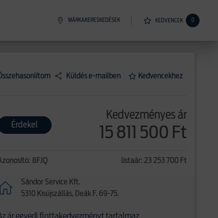
MÁRKAKERESKEDÉSEK
0
KEDVENCEK
Összehasonlítom
Küldés e-mailben
Kedvencekhez
Kedvezményes ár
Érdekel
15 811 500 Ft
Azonosító: 8FJQ
listaár: 23 253 700 Ft
Sándor Service Kft.
5310 Kisújszállás, Deák F. 69-75.
Az ár egyedi flottakedvezményt tartalmaz.