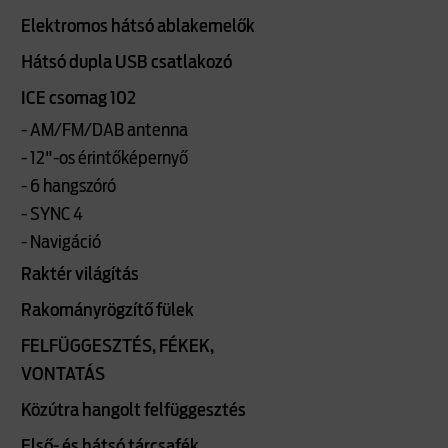
Elektromos hátsó ablakemelők
Hátsó dupla USB csatlakozó
ICE csomag 102
- AM/FM/DAB antenna
- 12"-os érintőképernyő
- 6 hangszóró
- SYNC 4
- Navigáció
Raktér világítás
Rakományrögzítő fülek
FELFÜGGESZTÉS, FÉKEK,
VONTATÁS
Közútra hangolt felfüggesztés
Első- és hátsó tárcsafék