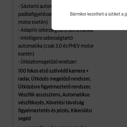
- Sávtartó automatika
padkafigyeléssel (csak 3.0 és PHEV
Bármikor kezelheti a sütiket a
s
motor esetén)
- Adaptív sebességtartó automatika
- Intelligens sebességtartó
automatika (csak 3.0 és PHEV motor
esetén)
- Ütközésmegelőző rendszer:
100 fokos első szélvédő kamera +
radar, Ütközés megelőző rendszer,
Ütközésre figyelmeztető rendszer,
Vészfék asszisztens, Automatikus
vészfékezés, Követési távolság
figyelmeztetés és jelzés, Kikerülési
segéd