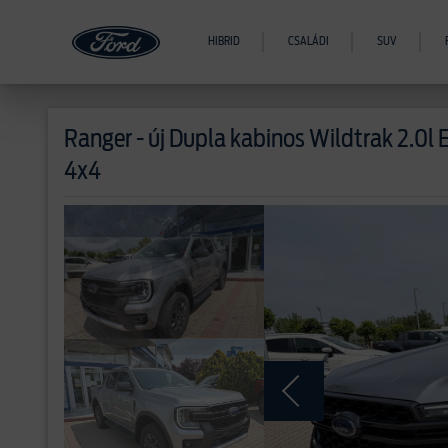
HIBRID
CSALÁDI
SUV
Ranger - új
Dupla kabinos Wildtrak 2.0l 
4x4
>