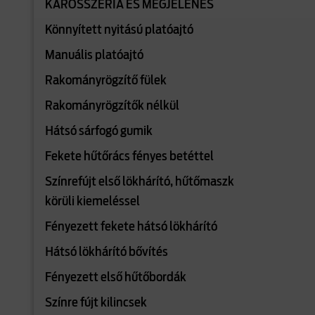
KAROSSZÉRIA ÉS MEGJELENÉS
Könnyített nyitású platóajtó
Manuális platóajtó
Rakományrögzítő fülek
Rakományrögzítők nélkül
Hátsó sárfogó gumik
Fekete hűtőrács fényes betéttel
Színrefújt első lökhárító, hűtőmaszk
körüli kiemeléssel
Fényezett fekete hátsó lökhárító
Hátsó lökhárító bővítés
Fényezett első hűtőbordák
Színre fújt kilincsek