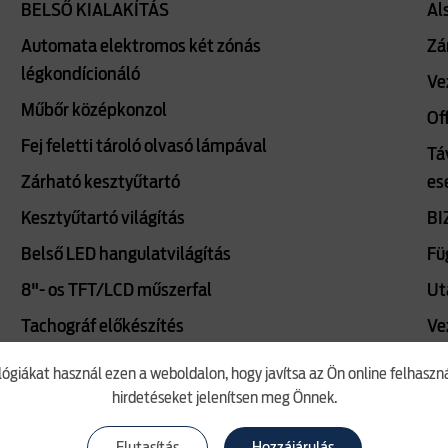
BELSŐ KIALAKÍTÁS
Al
Automata elektromos két zónás
Zá
légkondícionáló
Ve
Műbőr középkonzol
Of
Fej feletti tároló olvasó lámpával
Tá
Zárható kesztyűtartó
es
Kesztyűtartó világítás
BI
Belső LED hangulatvilágítás
Fü
8"- os TFT/LCD műszerfal
Ut
Tachográf előkészítés
Ve
Automatikusan elsötétedő belső
El
lógiákat használ ezen a weboldalon, hogy javítsa az Ön online felhasz
visszapillantó tükör
fi
hirdetéseket jelenítsen meg Önnek.
Fekete tetőkárpit
Iso