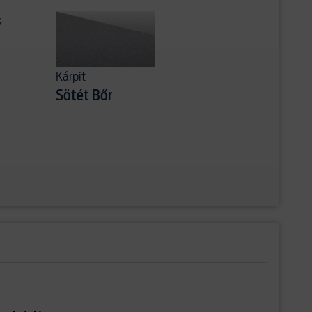
s
Kárpit
Sötét Bőr