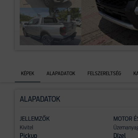
KÉPEK
ALAPADATOK
FELSZERELTSÉG
K
ALAPADATOK
JELLEMZŐK
MOTOR É
Kivitel
Üzemanya
Pickup
Dízel