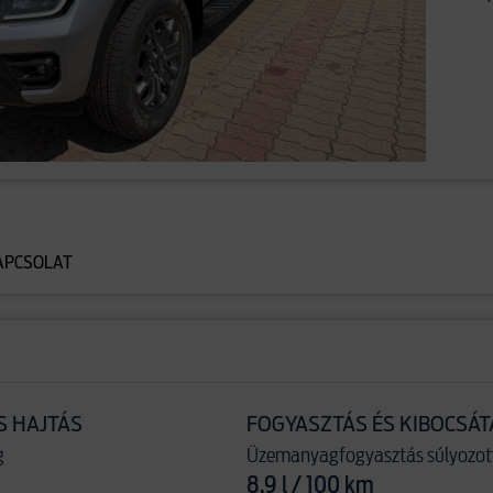
APCSOLAT
S HAJTÁS
FOGYASZTÁS ÉS KIBOCSÁT
g
Üzemanyagfogyasztás súlyozot
8.9 l / 100 km