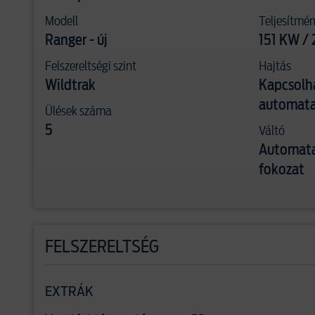
Modell
Teljesítmé
Ranger - új
151 KW / 
Felszereltségi szint
Hajtás
Wildtrak
Kapcsolh
automata
Ülések száma
Váltó
5
Automata
fokozat
FELSZERELTSÉG
EXTRÁK