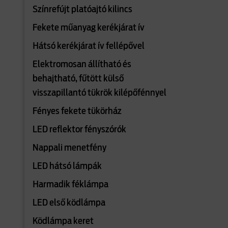
Színrefújt platóajtó kilincs
Fekete műanyag kerékjárat ív
Hátsó kerékjárat ív fellépővel
Elektromosan állítható és
behajtható, fűtött külső
visszapillantó tükrök kilépőfénnyel
Fényes fekete tükörház
LED reflektor fényszórók
Nappali menetfény
LED hátsó lámpák
Harmadik féklámpa
LED első ködlámpa
Ködlámpa keret