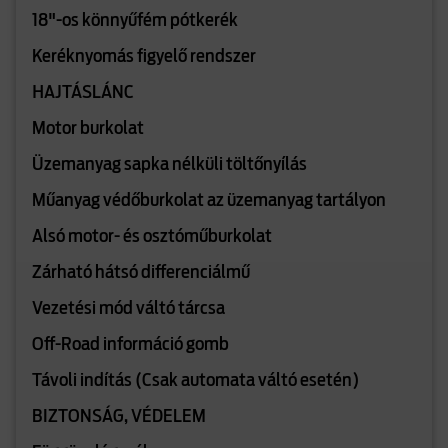
18"-os könnyűfém pótkerék
Keréknyomás figyelő rendszer
HAJTÁSLÁNC
Motor burkolat
Üzemanyag sapka nélküli töltőnyílás
Műanyag védőburkolat az üzemanyag tartályon
Alsó motor- és osztóműburkolat
Zárható hátsó differenciálmű
Vezetési mód váltó tárcsa
Off-Road információ gomb
Távoli indítás (Csak automata váltó esetén)
BIZTONSÁG, VÉDELEM