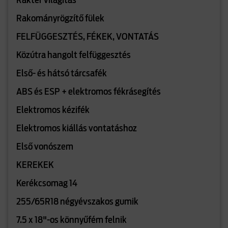
Raktér világítás
Rakományrögzítő fülek
FELFÜGGESZTÉS, FÉKEK, VONTATÁS
Közútra hangolt felfüggesztés
Első- és hátsó tárcsafék
ABS és ESP + elektromos fékrásegítés
Elektromos kézifék
Elektromos kiállás vontatáshoz
Első vonószem
KEREKEK
Kerékcsomag 14
255/65R18 négyévszakos gumik
7.5 x 18"-os könnyűfém felnik