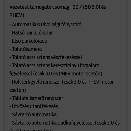
Vezetést támogató csomag - 20 / (50 3.0l és
PHEV)
- Automatikus távolsági fényszóró
- Hátsó parkolóradar
- Első parkolóradar
- Tolatókamera
- Tolató asszisztens vészfékezéssel
- Tolató asszisztens keresztirányú forgalom
figyeléssel (csak 3.0 és PHEV motor esetén)
- Holttérfigyelő rendszer (csak 3.0 és PHEV motor
esetén)
- Táblafelismerő rendszer
- Ütközés utáni fékezés
- Sávtartó automatika
- Sávtartó automatika padkafigyeléssel (csak 3.0 és