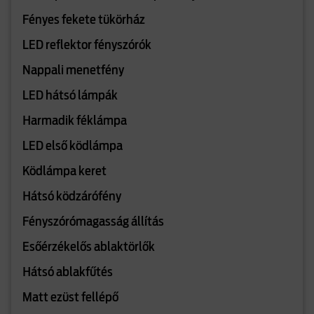
Fényes fekete tükörház
LED reflektor fényszórók
Nappali menetfény
LED hátsó lámpák
Harmadik féklámpa
LED első ködlámpa
Ködlámpa keret
Hátsó ködzárófény
Fényszórómagasság állítás
Esőérzékelős ablaktörlők
Hátsó ablakfűtés
Matt ezüst fellépő