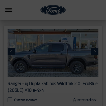
HIBRID
CSALÁDI
SUV
FORMANCE
PICKUP
ERESKEDÉSEK
Ranger - új
Dupla kabinos Wildtrak 2.0l EcoBlue
HASONLÍTÁS
(205LE) A10 e-4x4
Kedvencekhez
Összehasonlítom