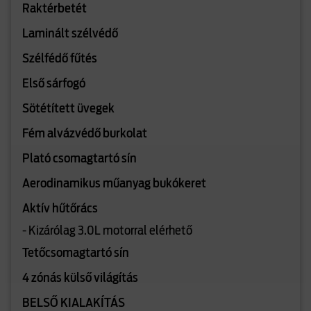
Raktérbetét
Laminált szélvédő
Szélfédő fűtés
Első sárfogó
Sötétített üvegek
Fém alvázvédő burkolat
Plató csomagtartó sín
Aerodinamikus műanyag bukókeret
Aktív hűtőrács
- Kizárólag 3.0L motorral elérhető
Tetőcsomagtartó sín
4 zónás külső világítás
BELSŐ KIALAKÍTÁS