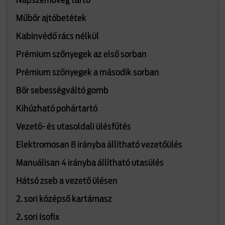
Napszemüveg tartó
Műbőr ajtóbetétek
Kabinvédő rács nélkül
Prémium szőnyegek az első sorban
Prémium szőnyegek a második sorban
Bőr sebességváltó gomb
Kihúzható pohártartó
Vezető- és utasoldali ülésfűtés
Elektromosan 8 irányba állítható vezetőülés
Manuálisan 4 irányba állítható utasülés
Hátsó zseb a vezető ülésen
2. sori középső kartámasz
2. sori Isofix