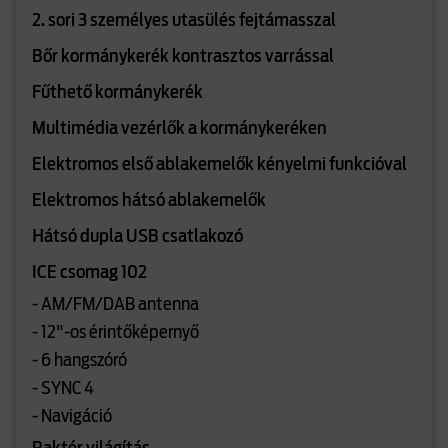
2. sori 3 személyes utasülés fejtámasszal
Bőr kormánykerék kontrasztos varrással
Fűthető kormánykerék
Multimédia vezérlők a kormánykeréken
Elektromos első ablakemelők kényelmi funkcióval
Elektromos hátsó ablakemelők
Hátsó dupla USB csatlakozó
ICE csomag 102
- AM/FM/DAB antenna
- 12"-os érintőképernyő
- 6 hangszóró
- SYNC 4
- Navigáció