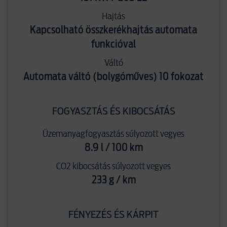
Hajtás
Kapcsolható összkerékhajtás automata
funkcióval
Váltó
Automata váltó (bolygóműves) 10 fokozat
FOGYASZTÁS ÉS KIBOCSÁTÁS
Üzemanyagfogyasztás súlyozott vegyes
8.9 l / 100 km
CO2 kibocsátás súlyozott vegyes
233 g / km
FÉNYEZÉS ÉS KÁRPIT