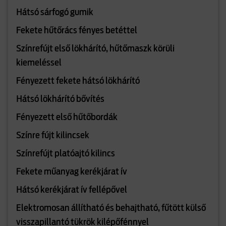
Hátsó sárfogó gumik
Fekete hűtőrács fényes betéttel
Színrefújt első lökhárító, hűtőmaszk körüli
kiemeléssel
Fényezett fekete hátsó lökhárító
Hátsó lökhárító bővítés
Fényezett első hűtőbordák
Színre fújt kilincsek
Színrefújt platóajtó kilincs
Fekete műanyag kerékjárat ív
Hátsó kerékjárat ív fellépővel
Elektromosan állítható és behajtható, fűtött külső
visszapillantó tükrök kilépőfénnyel