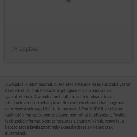
A weboldal sütiket használ. A részletes adatvédelmi és sütiszabályzatot
itt érheti el. Az árak tájékoztató jellegűek és nem minősülnek
ajánlattételnek. A weboldalon található adatok folyamatosan
frissülnek, azonban néhány kivételes esetben előfordulhat, hogy már
nem érvényesek vagy hibát tartalmaznak. A Ford KKE Kft. az oldalon
található információk pontosságáért nem vállal felelősséget. További
legfrissebb információkért és részletes ajánlatért, kérjük, vegye fel a
kapcsolatot a kiválasztott márkakereskedéssel! A képek csak
illusztrációk.