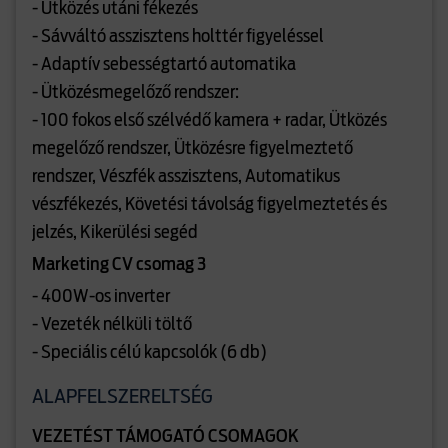
- Ütközés utáni fékezés
- Sávváltó asszisztens holttér figyeléssel
- Adaptív sebességtartó automatika
- Ütközésmegelőző rendszer:
- 100 fokos első szélvédő kamera + radar, Ütközés
megelőző rendszer, Ütközésre figyelmeztető
rendszer, Vészfék asszisztens, Automatikus
vészfékezés, Követési távolság figyelmeztetés és
jelzés, Kikerülési segéd
Marketing CV csomag 3
- 400W-os inverter
- Vezeték nélküli töltő
- Speciális célú kapcsolók (6 db)
ALAPFELSZERELTSÉG
VEZETÉST TÁMOGATÓ CSOMAGOK