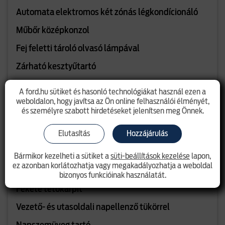
Automata elektromos két zónás légkondícionáló
Műbőr középkonzol
Fej feletti tároló olvasó lámpával
Zárható kesztyűtartó
Kesztyűtartó világítás
A ford.hu sütiket és hasonló technológiákat használ ezen a
weboldalon, hogy javítsa az Ön online felhasználói élményét,
Belső LED hangulatvilágítás
és személyre szabott hirdetéseket jelenítsen meg Önnek.
8"- os TFT/LCD műszerfal
Elutasítás
Hozzájárulás
Tachográf előkészítés
Bármikor kezelheti a sütiket a
süti-beállítások kezelése
lapon,
Automatikusan elsötétedő belső visszapillantó
ez azonban korlátozhatja vagy megakadályozhatja a weboldal
tükör
bizonyos funkcióinak használatát.
Fekete tetőkárpit
Vezető- és utasoldali napellenző tükörrel