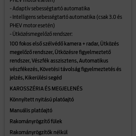
PHEV motor esetén)
- Adaptív sebességtartó automatika
- Intelligens sebességtartó automatika (csak 3.0 és
PHEV motor esetén)
- Ütközésmegelőző rendszer:
100 fokos első szélvédő kamera + radar, Ütközés
megelőző rendszer, Ütközésre figyelmeztető
rendszer, Vészfék asszisztens, Automatikus
vészfékezés, Követési távolság figyelmeztetés és
jelzés, Kikerülési segéd
KAROSSZÉRIA ÉS MEGJELENÉS
Könnyített nyitású platóajtó
Manuális platóajtó
Rakományrögzítő fülek
Rakományrögzítők nélkül