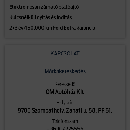
Elektromosan zárható platóajtó
Kulcsnélküli nyitás és indítás
2+3 év/150.000 km Ford Extra garancia
KAPCSOLAT
Márkakereskedés
Kereskedő
OM Autóház Kft
Helyszín
9700 Szombathely, Zanati u. 58. PF 51.
Telefonszám
+36304775555