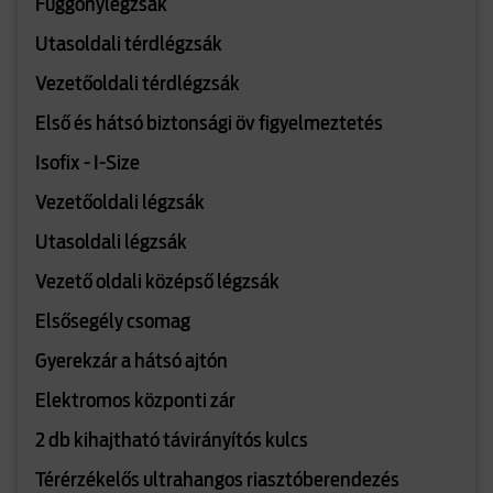
Függönylégzsák
Utasoldali térdlégzsák
Vezetőoldali térdlégzsák
Első és hátsó biztonsági öv figyelmeztetés
Isofix - I-Size
Vezetőoldali légzsák
Utasoldali légzsák
Vezető oldali középső légzsák
Elsősegély csomag
Gyerekzár a hátsó ajtón
Elektromos központi zár
2 db kihajtható távirányítós kulcs
Térérzékelős ultrahangos riasztóberendezés