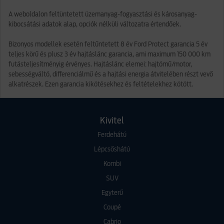
A weboldalon feltüntetett üzemanyag-fogyasztási és károsanyag-
kibocsátási adatok alap, opciók nélküli változatra értendőek.
Bizonyos modellek esetén feltűntetett 8 év Ford Protect garancia 5 év
teljes körű és plusz 3 év hajtáslánc garancia, ami maximum 150 000 km
futásteljesítményig érvényes. Hajtáslánc elemei: hajtómű/motor,
sebességváltó, differenciálmű és a hajtási energia átvitelében részt vevő
alkatrészek. Ezen garancia kikötésekhez és feltételekhez kötött.
Kivitel
Ferdehátú
Lépcsőshátú
Kombi
SUV
Egyterű
Coupé
Cabrio