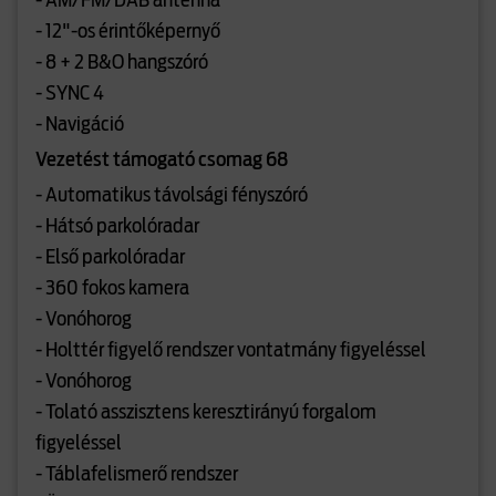
- AM/FM/DAB antenna
- 12"-os érintőképernyő
- 8 + 2 B&O hangszóró
- SYNC 4
- Navigáció
Vezetést támogató csomag 68
- Automatikus távolsági fényszóró
- Hátsó parkolóradar
- Első parkolóradar
- 360 fokos kamera
- Vonóhorog
- Holttér figyelő rendszer vontatmány figyeléssel
- Vonóhorog
- Tolató asszisztens keresztirányú forgalom
figyeléssel
- Táblafelismerő rendszer