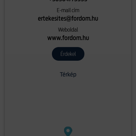
E-mail cím
ertekesites@fordom.hu
Weboldal
www.fordom.hu
Érdekel
Térkép