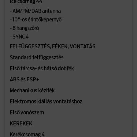
Ice csomag 44
- AM/FM/DAB antenna
- 10"-os érintőképernyő
- 6 hangszóró
- SYNC 4
FELFÜGGESZTÉS, FÉKEK, VONTATÁS
Standard felfüggesztés
Első tárcsa- és hátsó dobfék
ABS és ESP+
Mechanikus kézifék
Elektromos kiállás vontatáshoz
Első vonószem
KEREKEK
Kerékcsomag 4