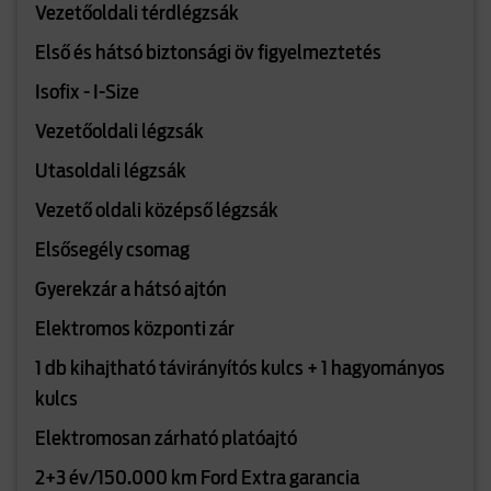
Vezetőoldali térdlégzsák
Első és hátsó biztonsági öv figyelmeztetés
Isofix - I-Size
Vezetőoldali légzsák
Utasoldali légzsák
Vezető oldali középső légzsák
Elsősegély csomag
Gyerekzár a hátsó ajtón
Elektromos központi zár
1 db kihajtható távirányítós kulcs + 1 hagyományos
kulcs
Elektromosan zárható platóajtó
2+3 év/150.000 km Ford Extra garancia