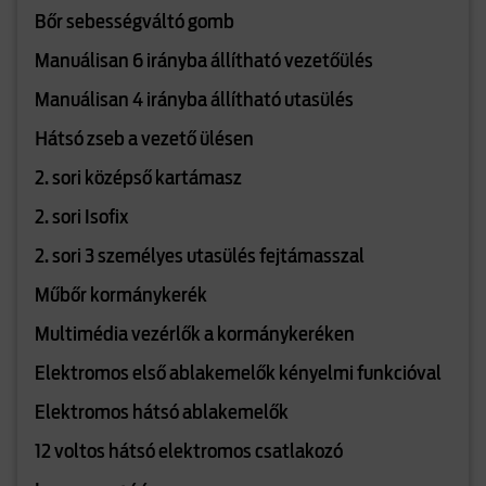
Bőr sebességváltó gomb
Manuálisan 6 irányba állítható vezetőülés
Manuálisan 4 irányba állítható utasülés
Hátsó zseb a vezető ülésen
2. sori középső kartámasz
2. sori Isofix
2. sori 3 személyes utasülés fejtámasszal
Műbőr kormánykerék
Multimédia vezérlők a kormánykeréken
Elektromos első ablakemelők kényelmi funkcióval
Elektromos hátsó ablakemelők
12 voltos hátsó elektromos csatlakozó