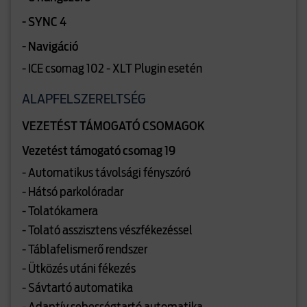
- SYNC 4
- Navigáció
- ICE csomag 102 - XLT Plugin esetén
ALAPFELSZERELTSÉG
VEZETÉST TÁMOGATÓ CSOMAGOK
Vezetést támogató csomag 19
- Automatikus távolsági fényszóró
- Hátsó parkolóradar
- Tolatókamera
- Tolató asszisztens vészfékezéssel
- Táblafelismerő rendszer
- Ütközés utáni fékezés
- Sávtartó automatika