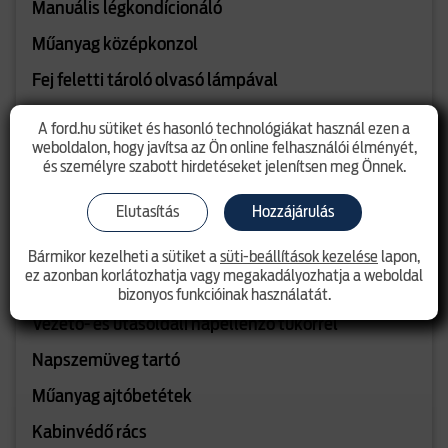
Manuális légkondícionáló
Műanyag középkonzol
Fej feletti tároló olvasó lámpával
Kesztyűtartó
A ford.hu sütiket és hasonló technológiákat használ ezen a
weboldalon, hogy javítsa az Ön online felhasználói élményét,
8"- os TFT/LCD műszerfal
és személyre szabott hirdetéseket jelenítsen meg Önnek.
Tachográf előkészítés
Elutasítás
Hozzájárulás
Automatikusan elsötétedő belső visszapillantó
tükör
Bármikor kezelheti a sütiket a
süti-beállítások kezelése
lapon,
ez azonban korlátozhatja vagy megakadályozhatja a weboldal
Világos tetőkárpit
bizonyos funkcióinak használatát.
Vezető- és utasoldali napellenző tükörrel
Napszemüveg tartó
Műanyag ajtóbetétek
Kabinvédő rács