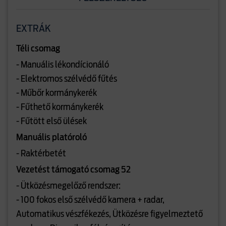
EXTRÁK
Téli csomag
- Manuális lékondícionáló
- Elektromos szélvédő fűtés
- Műbőr kormánykerék
- Fűthető kormánykerék
- Fűtött első ülések
Manuális platóroló
- Raktérbetét
Vezetést támogató csomag 52
- Ütközésmegelőző rendszer:
- 100 fokos első szélvédő kamera + radar,
Automatikus vészfékezés, Ütközésre figyelmeztető