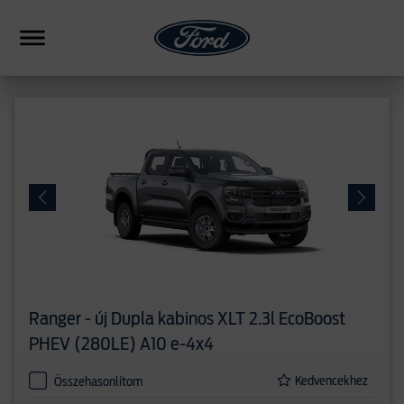
HIBRID
CSALÁDI
SUV
FORMANCE
PICKUP
ERESKEDÉSEK
Ranger - új
Dupla kabinos XLT 2.3l EcoBoost
HASONLÍTÁS
PHEV (280LE) A10 e-4x4
Kedvencekhez
Összehasonlítom