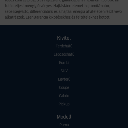
teljes körű és plusz 3 év hajtáslánc garancia, ami maximum 150 000 km
futásteljesítményig érvényes. Hajtáslánc elemei: hajtómű/motor,
sebességváltó, differenciálmű és a hajtási energia átvitelében részt vevő
alkatrészek. Ezen garancia kikötésekhez és feltételekhez kötött.
Kivitel
Ferdehátú
Lépcsőshátú
Kombi
SUV
Egyterű
Coupé
Cabrio
Pickup
Modell
Puma