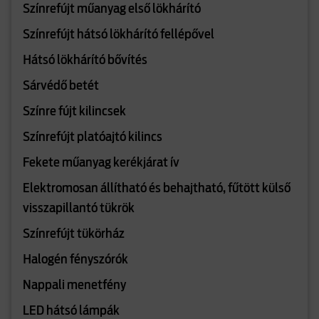
Színrefújt műanyag első lökhárító
Színrefújt hátsó lökhárító fellépővel
Hátsó lökhárító bővítés
Sárvédő betét
Színre fújt kilincsek
Színrefújt platóajtó kilincs
Fekete műanyag kerékjárat ív
Elektromosan állítható és behajtható, fűtött külső
visszapillantó tükrök
Színrefújt tükörház
Halogén fényszórók
Nappali menetfény
LED hátsó lámpák