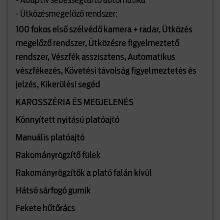
- Adaptív sebességtartó automatika
- Ütközésmegelőző rendszer:
100 fokos első szélvédő kamera + radar, Ütközés
megelőző rendszer, Ütközésre figyelmeztető
rendszer, Vészfék asszisztens, Automatikus
vészfékezés, Követési távolság figyelmeztetés és
jelzés, Kikerülési segéd
KAROSSZÉRIA ÉS MEGJELENÉS
Könnyített nyitású platóajtó
Manuális platóajtó
Rakományrögzítő fülek
Rakományrögzítők a plató falán kívül
Hátsó sárfogó gumik
Fekete hűtőrács