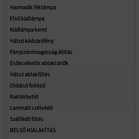
Harmadik féklámpa
Első ködlámpa
Ködlámpa keret
Hátsó ködzárófény
Fényszórómagasság állítás
Esőérzékelős ablaktörlők
Hátsó ablakfűtés
Oldalsó fellépő
Raktérbetét
Laminált szélvédő
Szélfédő fűtés
BELSŐ KIALAKÍTÁS