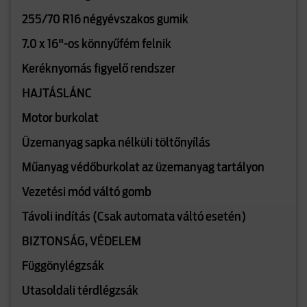
255/70 R16 négyévszakos gumik
7.0 x 16"-os könnyűfém felnik
Keréknyomás figyelő rendszer
HAJTÁSLÁNC
Motor burkolat
Üzemanyag sapka nélküli töltőnyílás
Műanyag védőburkolat az üzemanyag tartályon
Vezetési mód váltó gomb
Távoli indítás (Csak automata váltó esetén)
BIZTONSÁG, VÉDELEM
Függönylégzsák
Utasoldali térdlégzsák