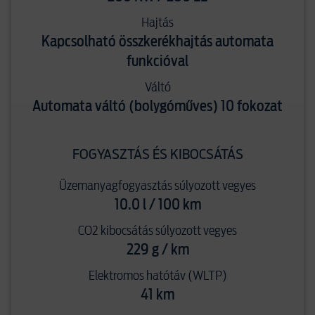
Hajtás
Kapcsolható összkerékhajtás automata
funkcióval
Váltó
Automata váltó (bolygóműves) 10 fokozat
FOGYASZTÁS ÉS KIBOCSÁTÁS
Üzemanyagfogyasztás súlyozott vegyes
10.0 l / 100 km
CO2 kibocsátás súlyozott vegyes
229 g / km
Elektromos hatótáv (WLTP)
41 km