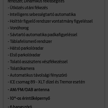
rendszer, Dinamikus fékrásegítés
- Ütközés utáni fékezés
- Intelligens sebességtartó automatika
- Holttér figyelő rendszer vontatmány figyeléssel
- Vonóhorog
- Sávtartó automatika padkafigyeléssel
- Táblafelismerő rendszer
- Hátsó parkolóradar
- Első parkolóradar
- Tolató asszisztens vészfékezéssel
- Tolatókamera
- Automatikus távolsági fényszóró
- ICE csomag 89 - XLT dízel és Tremor esetén
- AM/FM/DAB antenna
- 10"-os érintőképernyő
- 6 hangszóró