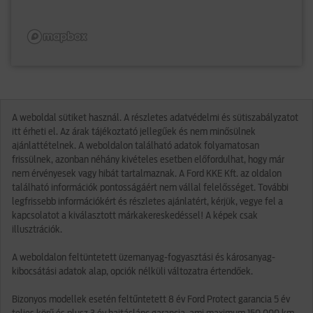
A weboldal sütiket használ. A részletes adatvédelmi és sütiszabályzatot
itt érheti el. Az árak tájékoztató jellegűek és nem minősülnek
ajánlattételnek. A weboldalon található adatok folyamatosan
frissülnek, azonban néhány kivételes esetben előfordulhat, hogy már
nem érvényesek vagy hibát tartalmaznak. A Ford KKE Kft. az oldalon
található információk pontosságáért nem vállal felelősséget. További
legfrissebb információkért és részletes ajánlatért, kérjük, vegye fel a
kapcsolatot a kiválasztott márkakereskedéssel! A képek csak
illusztrációk.
A weboldalon feltüntetett üzemanyag-fogyasztási és károsanyag-
kibocsátási adatok alap, opciók nélküli változatra értendőek.
Bizonyos modellek esetén feltűntetett 8 év Ford Protect garancia 5 év