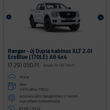
Ranger - új Dupla kabinos XLT 2.0l
EcoBlue (170LE) A6 4x4
17 291 050 Ft
listaár 20 732 750 Ft
Pickup
Dízel
2.0l EcoBlue (170LE)
Automata váltó (bolygóműves) 6 fokozat
Kapcsolható összkerékhajtás
125 KW / 170 LE