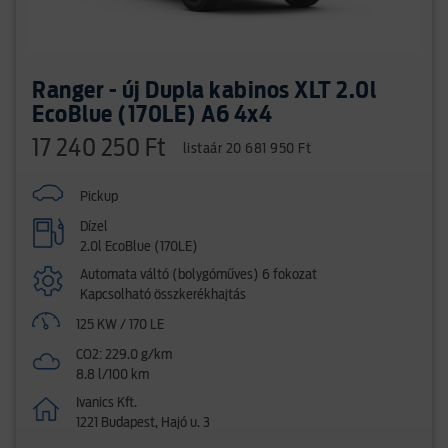
Ranger - új Dupla kabinos XLT 2.0l
EcoBlue (170LE) A6 4x4
17 240 250 Ft
listaár 20 681 950 Ft
Pickup
Dízel
2.0l EcoBlue (170LE)
Automata váltó (bolygóműves) 6 fokozat
Kapcsolható összkerékhajtás
125 KW / 170 LE
CO2: 229.0 g/km
8.8 l/100 km
Ivanics Kft.
1221 Budapest, Hajó u. 3