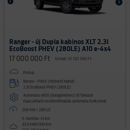
Ranger - új Dupla kabinos XLT 2.3l
EcoBoost PHEV (280LE) A10 e-4x4
17 000 000 Ft
listaár 23 120 350 Ft
Pickup
Benzin - PHEV (tölthető hibrid)
2.3l EcoBoost PHEV (280LE)
Automata váltó (bolygóműves) 10 fokozat
Kapcsolható összkerékhajtás automata funkcióval
206 KW / 280 LE
E. hatótáv: 41 km
33,5 kWh/100 km