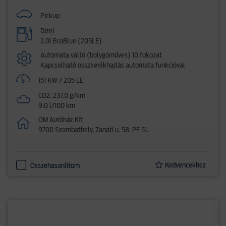
Pickup
Dízel
2.0l EcoBlue (205LE)
Automata váltó (bolygóműves) 10 fokozat
Kapcsolható összkerékhajtás automata funkcióval
151 KW / 205 LE
CO2: 237.0 g/km
9.0 l/100 km
OM Autóház Kft
9700 Szombathely, Zanati u. 58. PF 51.
Kedvencekhez
Összehasonlítom