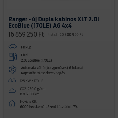
Ranger - új Dupla kabinos XLT 2.0l
EcoBlue (170LE) A6 4x4
16 859 250 Ft
listaár 20 300 950 Ft
Pickup
Dízel
2.0l EcoBlue (170LE)
Automata váltó (bolygóműves) 6 fokozat
Kapcsolható összkerékhajtás
125 KW / 170 LE
CO2: 230.0 g/km
8.8 l/100 km
Hovány Kft.
6000 Kecskemét, Szent László krt. 79.