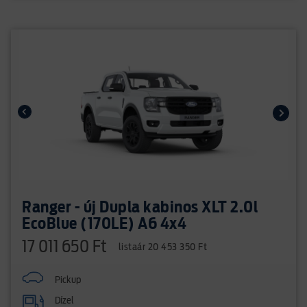
Ranger - új Dupla kabinos XLT 2.0l
EcoBlue (170LE) A6 4x4
17 011 650 Ft
listaár 20 453 350 Ft
Pickup
Dízel