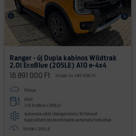
Ranger - új Dupla kabinos Wildtrak
2.0l EcoBlue (205LE) A10 e-4x4
16 891 000 Ft
listaár 24 485 600 Ft
Pickup
Dízel
2.0l EcoBlue (205LE)
Automata váltó (bolygóműves) 10 fokozat
Kapcsolható összkerékhajtás automata funkcióval
151 KW / 205 LE