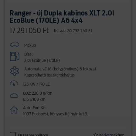
Ranger - új Dupla kabinos XLT 2.0l
EcoBlue (170LE) A6 4x4
17 291 050 Ft
listaár 20 732 750 Ft
Pickup
Dízel
2.0l EcoBlue (170LE)
Automata váltó (bolygóműves) 6 fokozat
Kapcsolható összkerékhajtás
125 KW / 170 LE
CO2: 226.0 g/km
8.6 l/100 km
Auto-Fort Kft.
1097 Budapest, Könyves Kálmán krt.3.
Kedvencekhez
Összehasonlítom