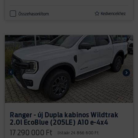
Kedvencekhez
Összehasonlítom
Ranger - új Dupla kabinos Wildtrak
2.0l EcoBlue (205LE) A10 e-4x4
17 290 000 Ft
listaár 24 866 600 Ft