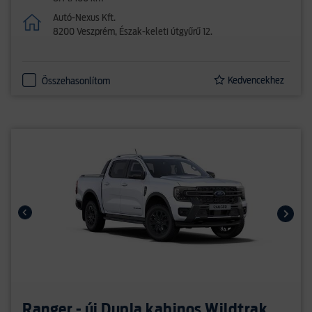
Autó-Nexus Kft.
8200 Veszprém, Észak-keleti útgyűrű 12.
Kedvencekhez
Összehasonlítom
Ranger - új Dupla kabinos Wildtrak