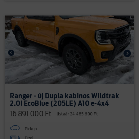
Ranger - új Dupla kabinos Wildtrak
2.0l EcoBlue (205LE) A10 e-4x4
16 891 000 Ft
listaár 24 485 600 Ft
Pickup
Dízel