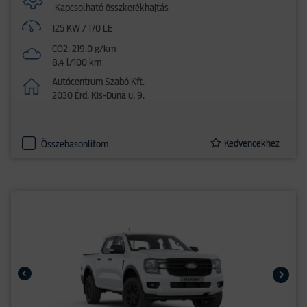
Kapcsolható összkerékhajtás
125 KW / 170 LE
CO2: 219.0 g/km
8.4 l/100 km
Autócentrum Szabó Kft.
2030 Érd, Kis-Duna u. 9.
Kedvencekhez
Összehasonlítom