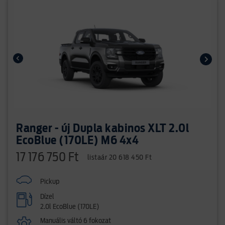
Ranger - új Dupla kabinos XLT 2.0l
EcoBlue (170LE) M6 4x4
17 176 750 Ft
listaár 20 618 450 Ft
Pickup
Dízel
2.0l EcoBlue (170LE)
Manuális váltó 6 fokozat