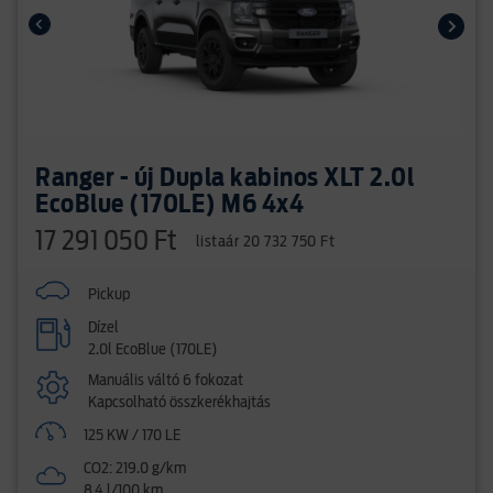
Ranger - új Dupla kabinos XLT 2.0l
EcoBlue (170LE) M6 4x4
17 291 050 Ft
listaár 20 732 750 Ft
Pickup
Dízel
2.0l EcoBlue (170LE)
Manuális váltó 6 fokozat
Kapcsolható összkerékhajtás
125 KW / 170 LE
CO2: 219.0 g/km
8.4 l/100 km