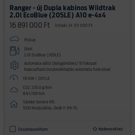
Ranger - új Dupla kabinos Wildtrak
2.0l EcoBlue (205LE) A10 e-4x4
16 891 000 Ft
listaár 24 511 000 Ft
Pickup
Dízel
2.0l EcoBlue (205LE)
Automata váltó (bolygóműves) 10 fokozat
Kapcsolható összkerékhajtás automata funkcióval
151 KW / 205 LE
CO2: 233.0 g/km
8.9 l/100 km
Sándor Service Kft.
5310 Kisújszállás, Deák F. 69-75.
Kedvencekhez
Összehasonlítom