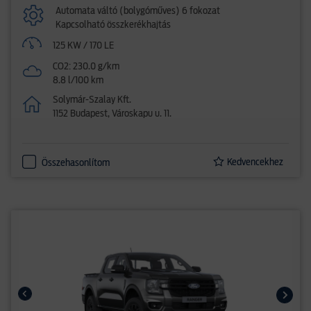
Automata váltó (bolygóműves) 6 fokozat
Kapcsolható összkerékhajtás
125 KW / 170 LE
CO2: 230.0 g/km
8.8 l/100 km
Solymár-Szalay Kft.
1152 Budapest, Városkapu u. 11.
Kedvencekhez
Összehasonlítom