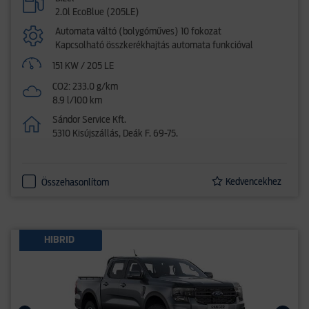
2.0l EcoBlue (205LE)
Automata váltó (bolygóműves) 10 fokozat
Kapcsolható összkerékhajtás automata funkcióval
151 KW / 205 LE
CO2: 233.0 g/km
8.9 l/100 km
Sándor Service Kft.
5310 Kisújszállás, Deák F. 69-75.
Kedvencekhez
Összehasonlítom
HIBRID