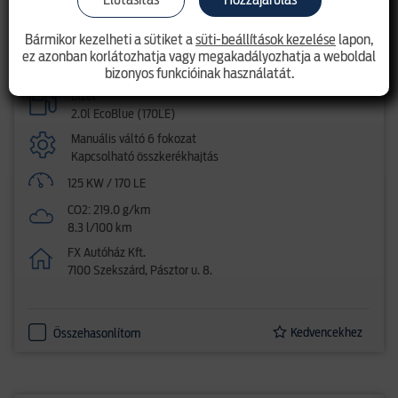
17 151 350 Ft
listaár 20 593 050 Ft
Bármikor kezelheti a sütiket a
süti-beállítások kezelése
lapon,
ez azonban korlátozhatja vagy megakadályozhatja a weboldal
Pickup
bizonyos funkcióinak használatát.
Dízel
2.0l EcoBlue (170LE)
Manuális váltó 6 fokozat
Kapcsolható összkerékhajtás
125 KW / 170 LE
CO2: 219.0 g/km
8.3 l/100 km
FX Autóház Kft.
7100 Szekszárd, Pásztor u. 8.
Kedvencekhez
Összehasonlítom