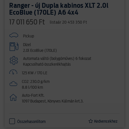
Ranger - új Dupla kabinos XLT 2.0l
EcoBlue (170LE) A6 4x4
17 011 650 Ft
listaár 20 453 350 Ft
Pickup
Dízel
2.0l EcoBlue (170LE)
Automata váltó (bolygóműves) 6 fokozat
Kapcsolható összkerékhajtás
125 KW / 170 LE
CO2: 230.0 g/km
8.8 l/100 km
Auto-Fort Kft.
1097 Budapest, Könyves Kálmán krt.3.
Kedvencekhez
Összehasonlítom