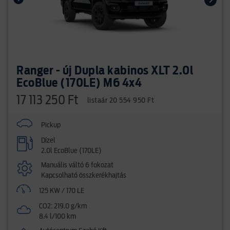
Ranger - új Dupla kabinos XLT 2.0l
EcoBlue (170LE) M6 4x4
17 113 250 Ft
listaár 20 554 950 Ft
Pickup
Dízel
2.0l EcoBlue (170LE)
Manuális váltó 6 fokozat
Kapcsolható összkerékhajtás
125 KW / 170 LE
CO2: 219.0 g/km
8.4 l/100 km