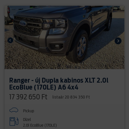
Ranger - új Dupla kabinos XLT 2.0l
EcoBlue (170LE) A6 4x4
17 392 650 Ft
listaár 20 834 350 Ft
Pickup
Dízel
2.0l EcoBlue (170LE)