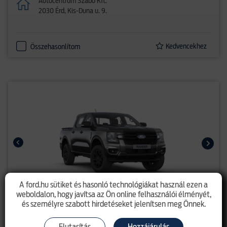
Autócentrum Szabó Kft.
2030 Érd, Kis-Duna u. 9.
Kedvencekhez
Összehasonlítom
A ford.hu sütiket és hasonló technológiákat használ ezen a
weboldalon, hogy javítsa az Ön online felhasználói élményét,
és személyre szabott hirdetéseket jelenítsen meg Önnek.
Ranger - új Dupla kabinos XLT 2.0l
EcoBlue (170LE) M6 4x4
Elutasítás
Hozzájárulás