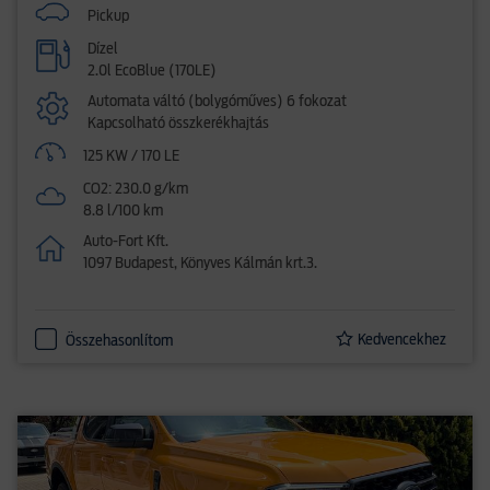
Pickup
Dízel
2.0l EcoBlue (170LE)
Automata váltó (bolygóműves) 6 fokozat
Kapcsolható összkerékhajtás
125 KW / 170 LE
CO2: 230.0 g/km
8.8 l/100 km
Auto-Fort Kft.
1097 Budapest, Könyves Kálmán krt.3.
Kedvencekhez
Összehasonlítom