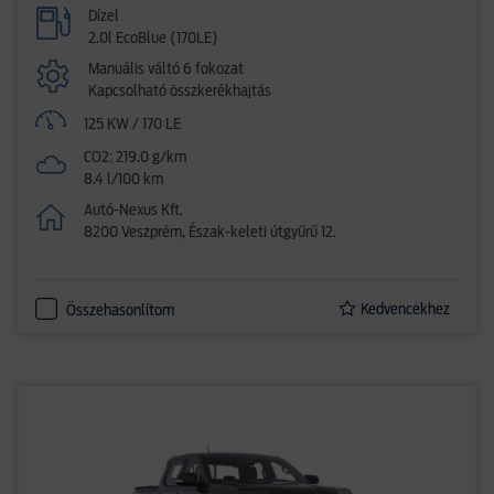
Dízel
2.0l EcoBlue (170LE)
Manuális váltó 6 fokozat
Kapcsolható összkerékhajtás
125 KW / 170 LE
CO2: 219.0 g/km
8.4 l/100 km
Autó-Nexus Kft.
8200 Veszprém, Észak-keleti útgyűrű 12.
Kedvencekhez
Összehasonlítom