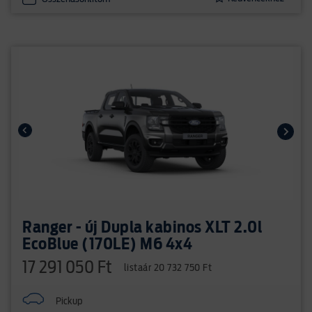
Ranger - új Dupla kabinos XLT 2.0l
EcoBlue (170LE) M6 4x4
17 291 050 Ft
listaár 20 732 750 Ft
Pickup