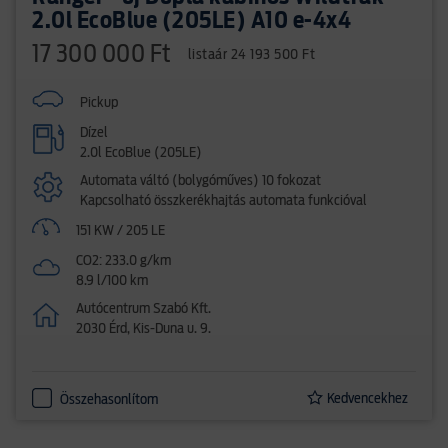
2.0l EcoBlue (205LE) A10 e-4x4
17 300 000 Ft
listaár 24 193 500 Ft
Pickup
Dízel
2.0l EcoBlue (205LE)
Automata váltó (bolygóműves) 10 fokozat
Kapcsolható összkerékhajtás automata funkcióval
151 KW / 205 LE
CO2: 233.0 g/km
8.9 l/100 km
Autócentrum Szabó Kft.
2030 Érd, Kis-Duna u. 9.
Kedvencekhez
Összehasonlítom