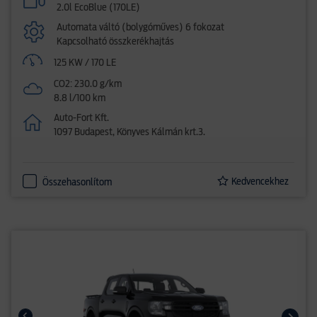
2.0l EcoBlue (170LE)
Automata váltó (bolygóműves) 6 fokozat
Kapcsolható összkerékhajtás
125 KW / 170 LE
CO2: 230.0 g/km
8.8 l/100 km
Auto-Fort Kft.
1097 Budapest, Könyves Kálmán krt.3.
Kedvencekhez
Összehasonlítom