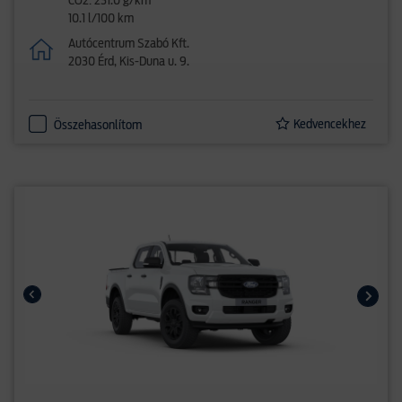
CO2: 231.0 g/km
10.1 l/100 km
Autócentrum Szabó Kft.
2030 Érd, Kis-Duna u. 9.
Kedvencekhez
Összehasonlítom