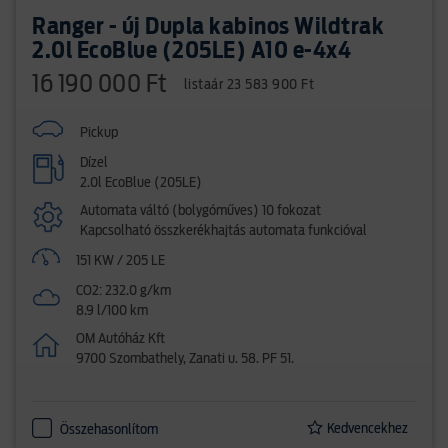
Ranger - új Dupla kabinos Wildtrak
2.0l EcoBlue (205LE) A10 e-4x4
16 190 000 Ft
listaár 23 583 900 Ft
Pickup
Dízel
2.0l EcoBlue (205LE)
Automata váltó (bolygóműves) 10 fokozat
Kapcsolható összkerékhajtás automata funkcióval
151 KW / 205 LE
CO2: 232.0 g/km
8.9 l/100 km
OM Autóház Kft
9700 Szombathely, Zanati u. 58. PF 51.
Kedvencekhez
Összehasonlítom