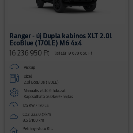
Ranger - új Dupla kabinos XLT 2.0l
EcoBlue (170LE) M6 4x4
16 236 950 Ft
listaár 19 678 650 Ft
Pickup
Dízel
2.0l EcoBlue (170LE)
Manuális váltó 6 fokozat
Kapcsolható összkerékhajtás
125 KW / 170 LE
CO2: 222.0 g/km
8.5 l/100 km
Petrányi-Autó Kft.