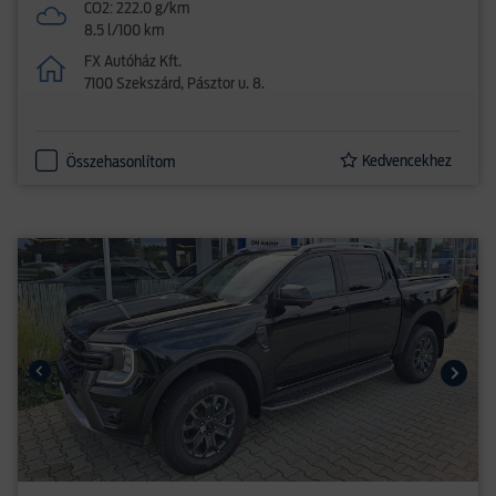
CO2: 222.0 g/km
8.5 l/100 km
FX Autóház Kft.
7100 Szekszárd, Pásztor u. 8.
Kedvencekhez
Összehasonlítom