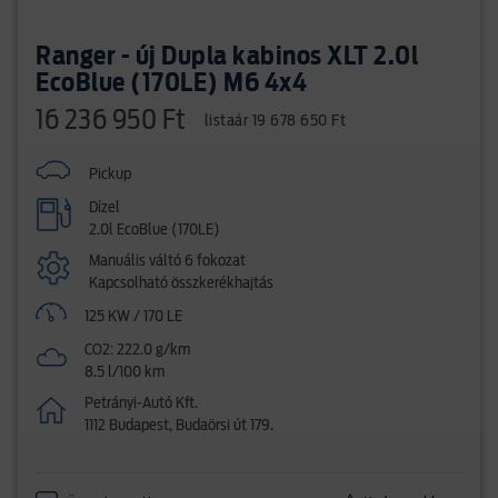
Ranger - új Dupla kabinos XLT 2.0l
EcoBlue (170LE) M6 4x4
16 236 950 Ft
listaár 19 678 650 Ft
Pickup
Dízel
2.0l EcoBlue (170LE)
Manuális váltó 6 fokozat
Kapcsolható összkerékhajtás
125 KW / 170 LE
CO2: 222.0 g/km
8.5 l/100 km
Petrányi-Autó Kft.
1112 Budapest, Budaörsi út 179.