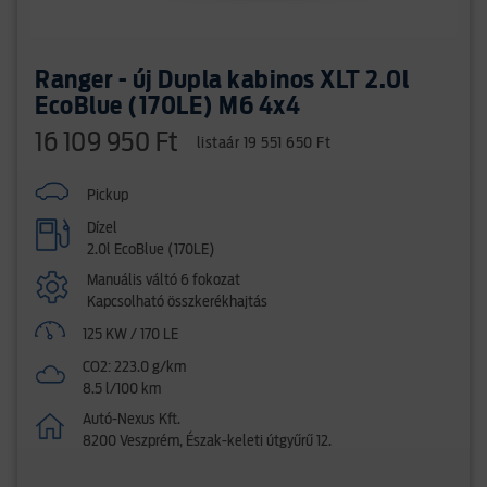
Ranger - új Dupla kabinos XLT 2.0l
EcoBlue (170LE) M6 4x4
16 109 950 Ft
listaár 19 551 650 Ft
Pickup
Dízel
2.0l EcoBlue (170LE)
Manuális váltó 6 fokozat
Kapcsolható összkerékhajtás
125 KW / 170 LE
CO2: 223.0 g/km
8.5 l/100 km
Autó-Nexus Kft.
8200 Veszprém, Észak-keleti útgyűrű 12.