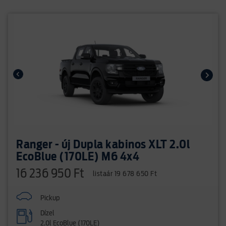
Ranger - új Dupla kabinos XLT 2.0l
EcoBlue (170LE) M6 4x4
16 236 950 Ft
listaár 19 678 650 Ft
Pickup
Dízel
2.0l EcoBlue (170LE)