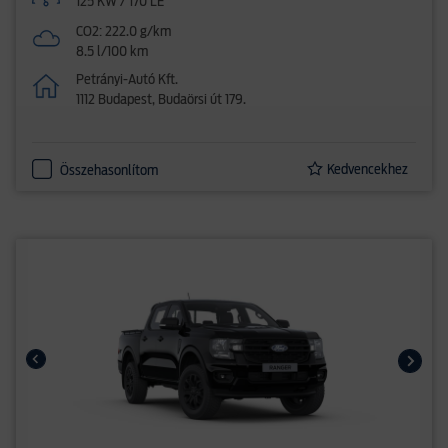
125 KW / 170 LE
CO2: 222.0 g/km
8.5 l/100 km
Petrányi-Autó Kft.
1112 Budapest, Budaörsi út 179.
Kedvencekhez
Összehasonlítom