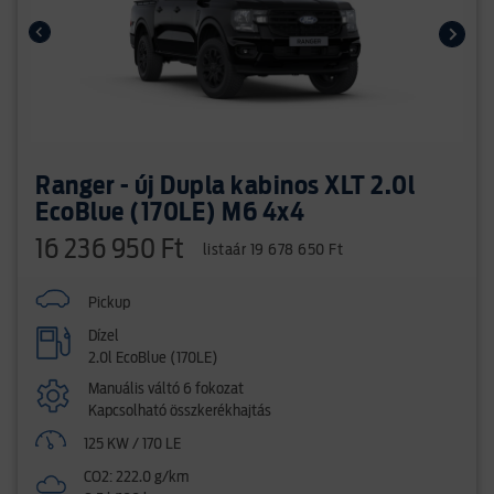
Ranger - új Dupla kabinos XLT 2.0l
EcoBlue (170LE) M6 4x4
16 236 950 Ft
listaár 19 678 650 Ft
Pickup
Dízel
2.0l EcoBlue (170LE)
Manuális váltó 6 fokozat
Kapcsolható összkerékhajtás
125 KW / 170 LE
CO2: 222.0 g/km