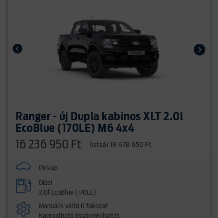
Ranger - új Dupla kabinos XLT 2.0l
EcoBlue (170LE) M6 4x4
16 236 950 Ft
listaár 19 678 650 Ft
Pickup
Dízel
2.0l EcoBlue (170LE)
Manuális váltó 6 fokozat
Kapcsolható összkerékhajtás