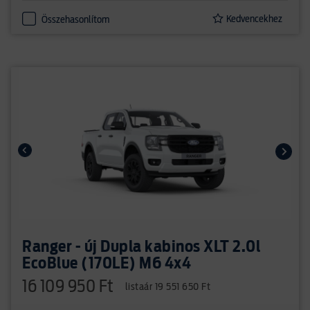
Kedvencekhez
Összehasonlítom
Ranger - új Dupla kabinos XLT 2.0l
EcoBlue (170LE) M6 4x4
16 109 950 Ft
listaár 19 551 650 Ft