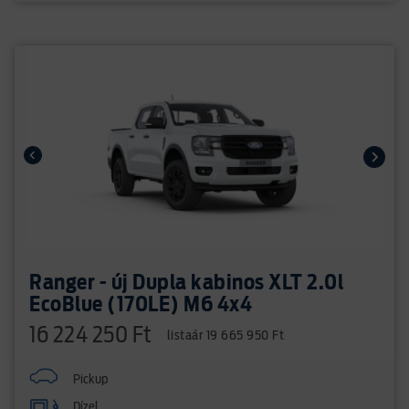
Ranger - új Dupla kabinos XLT 2.0l
EcoBlue (170LE) M6 4x4
16 224 250 Ft
listaár 19 665 950 Ft
Pickup
Dízel