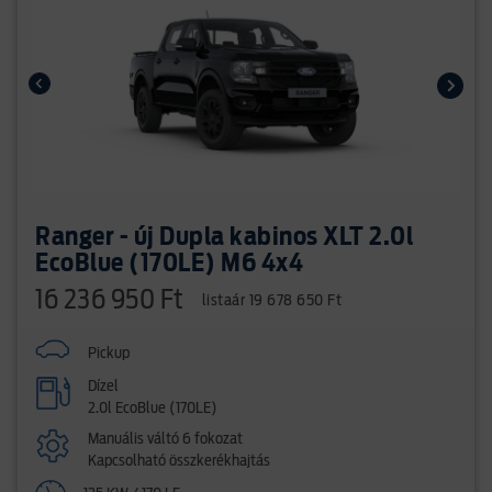
Ranger - új Dupla kabinos XLT 2.0l
EcoBlue (170LE) M6 4x4
16 236 950 Ft
listaár 19 678 650 Ft
Pickup
Dízel
2.0l EcoBlue (170LE)
Manuális váltó 6 fokozat
Kapcsolható összkerékhajtás