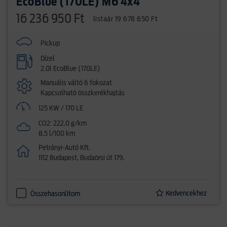
EcoBlue (170LE) M6 4x4
16 236 950 Ft
listaár 19 678 650 Ft
Pickup
Dízel
2.0l EcoBlue (170LE)
Manuális váltó 6 fokozat
Kapcsolható összkerékhajtás
125 KW / 170 LE
CO2: 222.0 g/km
8.5 l/100 km
Petrányi-Autó Kft.
1112 Budapest, Budaörsi út 179.
Kedvencekhez
Összehasonlítom