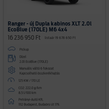
Ranger - új Dupla kabinos XLT 2.0l
EcoBlue (170LE) M6 4x4
16 236 950 Ft
listaár 19 678 650 Ft
Pickup
Dízel
2.0l EcoBlue (170LE)
Manuális váltó 6 fokozat
Kapcsolható összkerékhajtás
125 KW / 170 LE
CO2: 222.0 g/km
8.5 l/100 km
Petrányi-Autó Kft.
1112 Budapest, Budaörsi út 179.