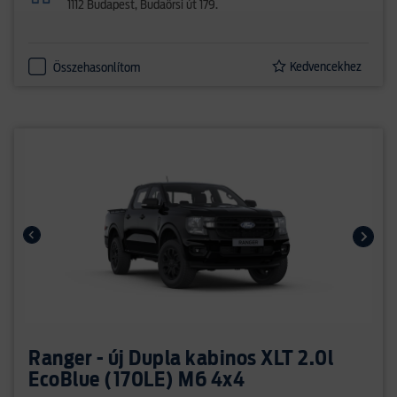
1112 Budapest, Budaörsi út 179.
Kedvencekhez
Összehasonlítom
Ranger - új Dupla kabinos XLT 2.0l
EcoBlue (170LE) M6 4x4