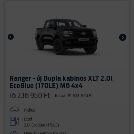
Ranger - új Dupla kabinos XLT 2.0l
EcoBlue (170LE) M6 4x4
16 236 950 Ft
listaár 19 678 650 Ft
Pickup
Dízel
2.0l EcoBlue (170LE)
Manuális váltó 6 fokozat