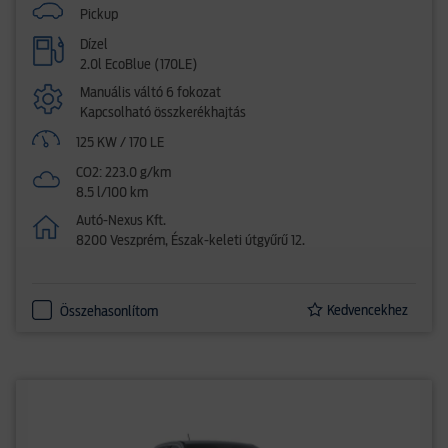
Pickup
Dízel
2.0l EcoBlue (170LE)
Manuális váltó 6 fokozat
Kapcsolható összkerékhajtás
125 KW / 170 LE
CO2: 223.0 g/km
8.5 l/100 km
Autó-Nexus Kft.
8200 Veszprém, Észak-keleti útgyűrű 12.
Kedvencekhez
Összehasonlítom