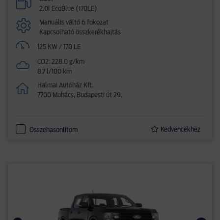
2.0l EcoBlue (170LE)
Manuális váltó 6 fokozat
Kapcsolható összkerékhajtás
125 KW / 170 LE
CO2: 228.0 g/km
8.7 l/100 km
Halmai Autóház Kft.
7700 Mohács, Budapesti út 29.
Kedvencekhez
Összehasonlítom