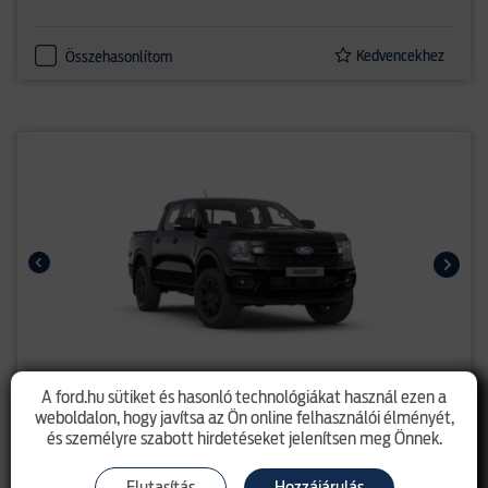
Kedvencekhez
Összehasonlítom
A ford.hu sütiket és hasonló technológiákat használ ezen a
Ranger - új Dupla kabinos XLT 2.0l
weboldalon, hogy javítsa az Ön online felhasználói élményét,
EcoBlue (170LE) M6 4x4
és személyre szabott hirdetéseket jelenítsen meg Önnek.
16 236 950 Ft
listaár 19 678 650 Ft
Elutasítás
Hozzájárulás