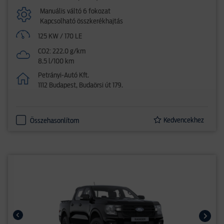
Manuális váltó 6 fokozat
Kapcsolható összkerékhajtás
125 KW / 170 LE
CO2: 222.0 g/km
8.5 l/100 km
Petrányi-Autó Kft.
1112 Budapest, Budaörsi út 179.
Kedvencekhez
Összehasonlítom