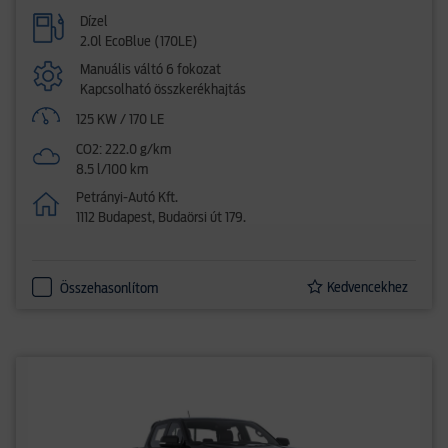
Dízel
2.0l EcoBlue (170LE)
Manuális váltó 6 fokozat
Kapcsolható összkerékhajtás
125 KW / 170 LE
CO2: 222.0 g/km
8.5 l/100 km
Petrányi-Autó Kft.
1112 Budapest, Budaörsi út 179.
Kedvencekhez
Összehasonlítom