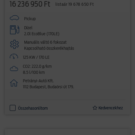
16 236 950 Ft
listaár 19 678 650 Ft
Pickup
Dízel
2.0l EcoBlue (170LE)
Manuális váltó 6 fokozat
Kapcsolható összkerékhajtás
125 KW / 170 LE
CO2: 222.0 g/km
8.5 l/100 km
Petrányi-Autó Kft.
1112 Budapest, Budaörsi út 179.
Kedvencekhez
Összehasonlítom