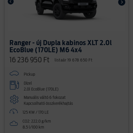
Ranger - új Dupla kabinos XLT 2.0l
EcoBlue (170LE) M6 4x4
16 236 950 Ft
listaár 19 678 650 Ft
Pickup
Dízel
2.0l EcoBlue (170LE)
Manuális váltó 6 fokozat
Kapcsolható összkerékhajtás
125 KW / 170 LE
CO2: 222.0 g/km
8.5 l/100 km