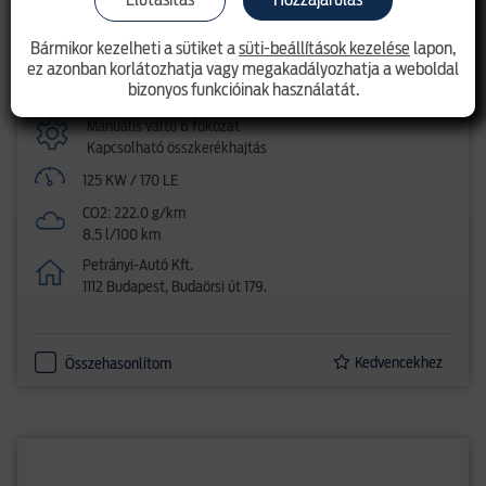
Pickup
Bármikor kezelheti a sütiket a
süti-beállítások kezelése
lapon,
ez azonban korlátozhatja vagy megakadályozhatja a weboldal
Dízel
bizonyos funkcióinak használatát.
2.0l EcoBlue (170LE)
Manuális váltó 6 fokozat
Kapcsolható összkerékhajtás
125 KW / 170 LE
CO2: 222.0 g/km
8.5 l/100 km
Petrányi-Autó Kft.
1112 Budapest, Budaörsi út 179.
Kedvencekhez
Összehasonlítom