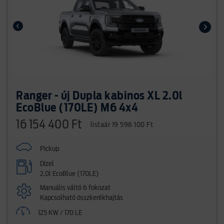
Ranger - új Dupla kabinos XL 2.0l
EcoBlue (170LE) M6 4x4
16 154 400 Ft
listaár 19 596 100 Ft
Pickup
Dízel
2.0l EcoBlue (170LE)
Manuális váltó 6 fokozat
Kapcsolható összkerékhajtás
125 KW / 170 LE