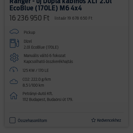
Ranger - új Dupla kabinos XLT 2.0l
EcoBlue (170LE) M6 4x4
16 236 950 Ft
listaár 19 678 650 Ft
Pickup
Dízel
2.0l EcoBlue (170LE)
Manuális váltó 6 fokozat
Kapcsolható összkerékhajtás
125 KW / 170 LE
CO2: 222.0 g/km
8.5 l/100 km
Petrányi-Autó Kft.
1112 Budapest, Budaörsi út 179.
Kedvencekhez
Összehasonlítom