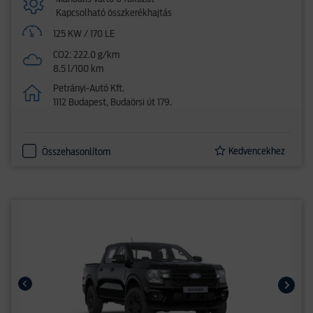
Kapcsolható összkerékhajtás
125 KW / 170 LE
CO2: 222.0 g/km
8.5 l/100 km
Petrányi-Autó Kft.
1112 Budapest, Budaörsi út 179.
Kedvencekhez
Összehasonlítom