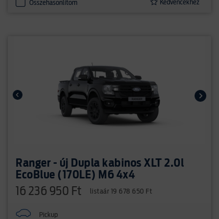
Kedvencekhez
Összehasonlítom
Ranger - új Dupla kabinos XLT 2.0l
EcoBlue (170LE) M6 4x4
16 236 950 Ft
listaár 19 678 650 Ft
Pickup