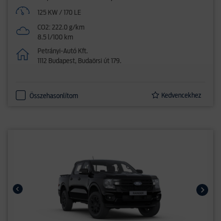
125 KW / 170 LE
CO2: 222.0 g/km
8.5 l/100 km
Petrányi-Autó Kft.
1112 Budapest, Budaörsi út 179.
Kedvencekhez
Összehasonlítom